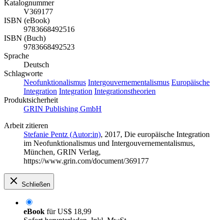
Katalognummer
V369177
ISBN (eBook)
9783668492516
ISBN (Buch)
9783668492523
Sprache
Deutsch
Schlagworte
Neofunktionalismus
Intergouvernementalismus
Europäische
Integration
Integration
Integrationstheorien
Produktsicherheit
GRIN Publishing GmbH
Arbeit zitieren
Stefanie Pentz (Autor:in)
, 2017, Die europäische Integration
im Neofunktionalismus und Intergouvernementalismus,
München, GRIN Verlag,
https://www.grin.com/document/369177
Schließen
eBook
für
US$ 18,99