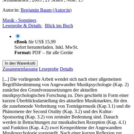
Autor:in:
Benjamin Baum (Autor:in)
Musik - Sonstiges
Leseprobe & Details
Blick ins Buch
eBook
für
US$ 15,99
Sofort herunterladen. Inkl. MwSt.
Format:
PDF – für alle Geräte
In den Warenkorb
Zusammenfassung
Leseprobe
Details
[...] Die vorliegende Arbeit wendet sich nach einer allgemeinen
Begriffsbestimmung von Angewandter Musikpsychologie (Kap. 2)
zunächst den Grundvoraussetzungen der aktuellen
musikpsychologischen Forschung zu. Dies geschieht in Form einer
kurzen Überblicksdarstellung des aktuellen Musikmarktes, für den
die zunehmende Verbreitung von Tonträgermusik (Kap 3.1) und die
Phänomene der Second Orality (Kap. 3.2) und des Kultur-
Sponsoring (Kap. 3.2) von zentraler Bedeutung sind. Danach
werden in Betrachtungen zur musikalischen Rezeption (Kap. 4.1)
und Funktion (Kap. 4.2) zwei Kernprobleme der Angewandten
Musikpsychologie vorgestellt. Nach einer kurzen Reflexion zur