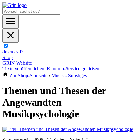
de
en
es
fr
Shop
GRIN Website
Texte veröffentlichen, Rundum-Service genießen
Zur Shop-Startseite
›
Musik - Sonstiges
Themen und Thesen der
Angewandten
Musikpsychologie
Seminararbeit , 2005 , 21 Seiten , Note: 1,7