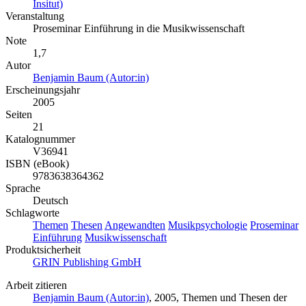
Insitut)
Veranstaltung
Proseminar Einführung in die Musikwissenschaft
Note
1,7
Autor
Benjamin Baum (Autor:in)
Erscheinungsjahr
2005
Seiten
21
Katalognummer
V36941
ISBN (eBook)
9783638364362
Sprache
Deutsch
Schlagworte
Themen
Thesen
Angewandten
Musikpsychologie
Proseminar
Einführung
Musikwissenschaft
Produktsicherheit
GRIN Publishing GmbH
Arbeit zitieren
Benjamin Baum (Autor:in)
, 2005, Themen und Thesen der