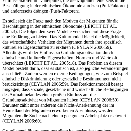
Einflussfaktoren im Mittelpunkt, die die Migranten einerseits in die
Beschäftigung in der ethnischen Ökonomie anreizen (Pull-Faktoren)
und andererseits drängen (Push-Faktoren).
Es stellt sich die Frage nach den Motiven der Migranten für die
Beschäftigung in der ethnischen Ökonomie (LEICHT ET AL.
2005:3). Die folgenden zwei Modelle versuchen auf diese Frage
eine Erklärung zu bieten. Das Kulturmodell bietet die Möglichkeit,
das wirtschaftliche Verhalten der Migranten durch ihre spezifisch
kulturellen Eigenschaften zu erklären (CEYLAN 2006:59).
Allerdings wird der Einfluss zu Gründungsmotivation durch
ethnische und kulturelle Eigenschaften, Normen und Werte oft
überschätzt (LEICHT ET AL. 2005:18). Das Problem an diesem
Model besteht darin, dass es statisch ist, also jegliche Veränderungen
ausschließt. Zudem werden externe Bedingungen, wie zum Beispiel
ethnische Diskriminierung oder gesetzliche Bestimmungen nicht
berücksichtigt (CEYLAN 2006:59). Das Reaktionsmodell besagt
hingegen, dass soziale, gesetzliche und wirtschaftliche Bedingungen
des Aufnahmelandes einen großen Einfluss auf die
Gründungsaktivität von Migranten haben (CEYLAN 2006:59).
Darunter zählt unter anderem die Nicht-Anerkennung der im
Heimatland der Migranten erworbenen Abschlüsse, was den
Migranten die Suche nach einem geeigneten Arbeitsplatz erschwert
(CEYLAN 2006:60).
Grundlegend überwiegen vor allem bei auslandsstämmigen