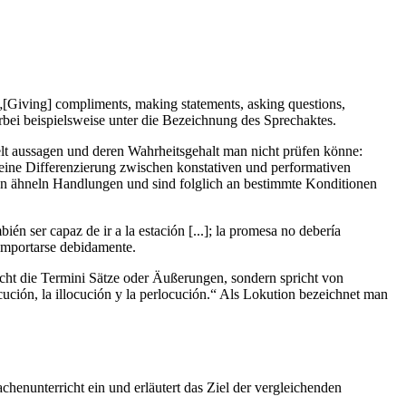
[Giving] compliments, making statements, asking questions,
erbei beispielsweise unter die Bezeichnung des Sprechaktes.
Welt aussagen und deren Wahrheitsgehalt man nicht prüfen könne:
r eine Differenzierung zwischen konstativen und performativen
en ähneln Handlungen und sind folglich an bestimmte Konditionen
én ser capaz de ir a la estación [...]; la promesa no debería
 comportarse debidamente.
icht die Termini Sätze oder Äußerungen, sondern spricht von
ocución, la illocución y la perlocución.“ Als Lokution bezeichnet man
enunterricht ein und erläutert das Ziel der vergleichenden