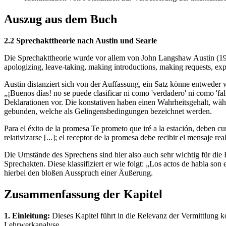
Auszug aus dem Buch
2.2 Sprechakttheorie nach Austin und Searle
Die Sprechakttheorie wurde vor allem von John Langshaw Austin (191
apologizing, leave-taking, making introductions, making requests, exp
Austin distanziert sich von der Auffassung, ein Satz könne entweder 
„¡Buenos días! no se puede clasificar ni como 'verdadero' ni como 'f
Deklarationen vor. Die konstativen haben einen Wahrheitsgehalt, wä
gebunden, welche als Gelingensbedingungen bezeichnet werden.
Para el éxito de la promesa Te prometo que iré a la estación, deben cum
relativizarse [...]; el receptor de la promesa debe recibir el mensaje 
Die Umstände des Sprechens sind hier also auch sehr wichtig für die 
Sprechakten. Diese klassifiziert er wie folgt: „Los actos de habla son
hierbei den bloßen Ausspruch einer Äußerung.
Zusammenfassung der Kapitel
1. Einleitung:
Dieses Kapitel führt in die Relevanz der Vermittlung 
Lehrwerkanalyse.