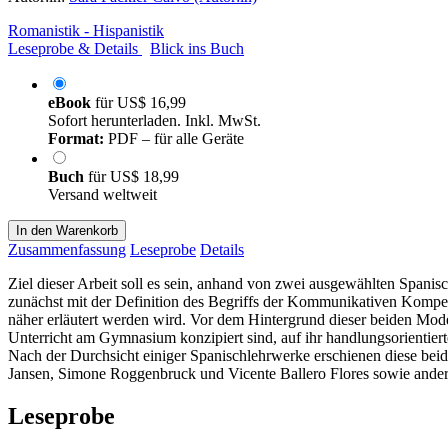
Romanistik - Hispanistik
Leseprobe & Details
Blick ins Buch
eBook
für
US$ 16,99
Sofort herunterladen. Inkl. MwSt.
Format:
PDF – für alle Geräte
Buch
für
US$ 18,99
Versand weltweit
In den Warenkorb
Zusammenfassung
Leseprobe
Details
Ziel dieser Arbeit soll es sein, anhand von zwei ausgewählten Span
zunächst mit der Definition des Begriffs der Kommunikativen Kompete
näher erläutert werden wird. Vor dem Hintergrund dieser beiden Mo
Unterricht am Gymnasium konzipiert sind, auf ihr handlungsorientierte
Nach der Durchsicht einiger Spanischlehrwerke erschienen diese beid
Jansen, Simone Roggenbruck und Vicente Ballero Flores sowie andere 
Leseprobe