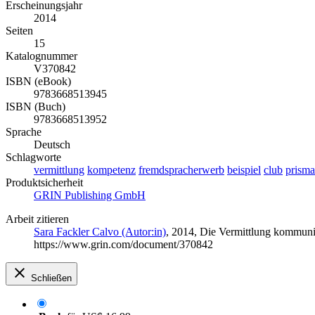
Erscheinungsjahr
2014
Seiten
15
Katalognummer
V370842
ISBN (eBook)
9783668513945
ISBN (Buch)
9783668513952
Sprache
Deutsch
Schlagworte
vermittlung
kompetenz
fremdspracherwerb
beispiel
club
prisma
Produktsicherheit
GRIN Publishing GmbH
Arbeit zitieren
Sara Fackler Calvo (Autor:in)
, 2014, Die Vermittlung kommun
https://www.grin.com/document/370842
Schließen