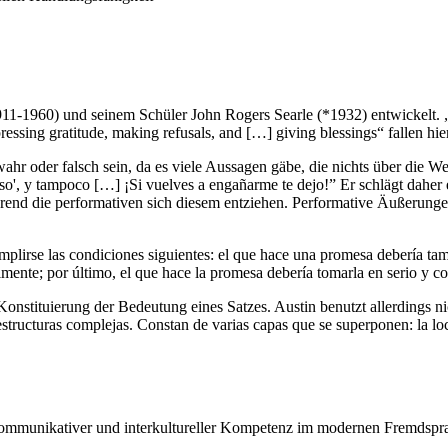
1-1960) und seinem Schüler John Rogers Searle (*1932) entwickelt. „
ressing gratitude, making refusals, and […] giving blessings“ fallen hi
wahr oder falsch sein, da es viele Aussagen gäbe, die nichts über die 
also', y tampoco […] ¡Si vuelves a engañarme te dejo!” Er schlägt dahe
hrend die performativen sich diesem entziehen. Performative Äußerung
plirse las condiciones siguientes: el que hace una promesa debería tambi
realmente; por último, el que hace la promesa debería tomarla en serio y
Konstituierung der Bedeutung eines Satzes. Austin benutzt allerdings n
 estructuras complejas. Constan de varias capas que se superponen: la l
kommunikativer und interkultureller Kompetenz im modernen Fremdsprach