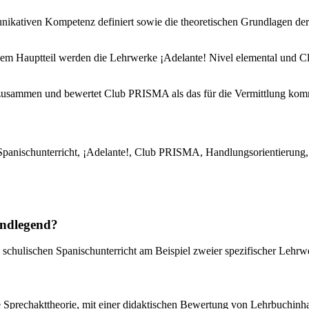
ikativen Kompetenz definiert sowie die theoretischen Grundlagen der 
sem Hauptteil werden die Lehrwerke ¡Adelante! Nivel elemental und Cl
e zusammen und bewertet Club PRISMA als das für die Vermittlung ko
nischunterricht, ¡Adelante!, Club PRISMA, Handlungsorientierung, Soz
undlegend?
schulischen Spanischunterricht am Beispiel zweier spezifischer Lehr
e Sprechakttheorie, mit einer didaktischen Bewertung von Lehrbuchinhal