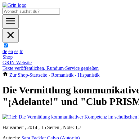
de
en
es
fr
Shop
GRIN Website
Texte veröffentlichen, Rundum-Service genießen
Zur Shop-Startseite
›
Romanistik - Hispanistik
Die Vermittlung kommunikative
"¡Adelante!" und "Club PRI
Hausarbeit , 2014 , 15 Seiten , Note: 1,7
Autor:in:
Sara Fackler Calvo (Autor:in)