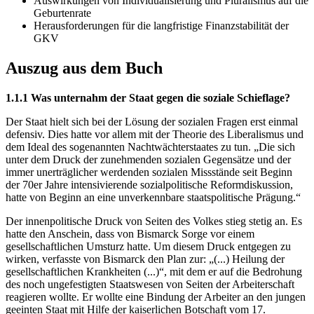
Auswirkungen von Individualisierung und Pluralismus auf die
Geburtenrate
Herausforderungen für die langfristige Finanzstabilität der
GKV
Auszug aus dem Buch
1.1.1 Was unternahm der Staat gegen die soziale Schieflage?
Der Staat hielt sich bei der Lösung der sozialen Fragen erst einmal
defensiv. Dies hatte vor allem mit der Theorie des Liberalismus und
dem Ideal des sogenannten Nachtwächterstaates zu tun. „Die sich
unter dem Druck der zunehmenden sozialen Gegensätze und der
immer unerträglicher werdenden sozialen Missstände seit Beginn
der 70er Jahre intensivierende sozialpolitische Reformdiskussion,
hatte von Beginn an eine unverkennbare staatspolitische Prägung.“
Der innenpolitische Druck von Seiten des Volkes stieg stetig an. Es
hatte den Anschein, dass von Bismarck Sorge vor einem
gesellschaftlichen Umsturz hatte. Um diesem Druck entgegen zu
wirken, verfasste von Bismarck den Plan zur: „(...) Heilung der
gesellschaftlichen Krankheiten (...)“, mit dem er auf die Bedrohung
des noch ungefestigten Staatswesen von Seiten der Arbeiterschaft
reagieren wollte. Er wollte eine Bindung der Arbeiter an den jungen
geeinten Staat mit Hilfe der kaiserlichen Botschaft vom 17.