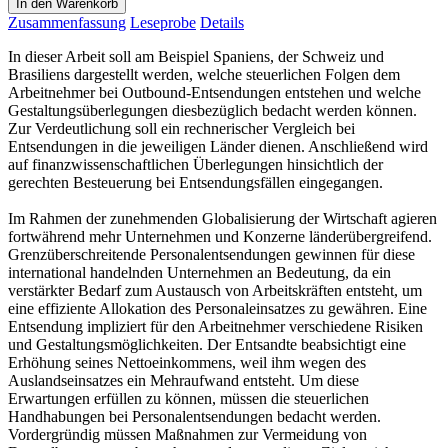
In den Warenkorb
Zusammenfassung
Leseprobe
Details
In dieser Arbeit soll am Beispiel Spaniens, der Schweiz und
Brasiliens dargestellt werden, welche steuerlichen Folgen dem
Arbeitnehmer bei Outbound-Entsendungen entstehen und welche
Gestaltungsüberlegungen diesbezüglich bedacht werden können.
Zur Verdeutlichung soll ein rechnerischer Vergleich bei
Entsendungen in die jeweiligen Länder dienen. Anschließend wird
auf finanzwissenschaftlichen Überlegungen hinsichtlich der
gerechten Besteuerung bei Entsendungsfällen eingegangen.
Im Rahmen der zunehmenden Globalisierung der Wirtschaft agieren
fortwährend mehr Unternehmen und Konzerne länderübergreifend.
Grenzüberschreitende Personalentsendungen gewinnen für diese
international handelnden Unternehmen an Bedeutung, da ein
verstärkter Bedarf zum Austausch von Arbeitskräften entsteht, um
eine effiziente Allokation des Personaleinsatzes zu gewähren. Eine
Entsendung impliziert für den Arbeitnehmer verschiedene Risiken
und Gestaltungsmöglichkeiten. Der Entsandte beabsichtigt eine
Erhöhung seines Nettoeinkommens, weil ihm wegen des
Auslandseinsatzes ein Mehraufwand entsteht. Um diese
Erwartungen erfüllen zu können, müssen die steuerlichen
Handhabungen bei Personalentsendungen bedacht werden.
Vordergründig müssen Maßnahmen zur Vermeidung von