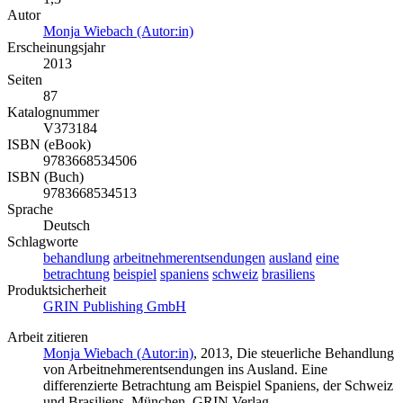
Autor
Monja Wiebach (Autor:in)
Erscheinungsjahr
2013
Seiten
87
Katalognummer
V373184
ISBN (eBook)
9783668534506
ISBN (Buch)
9783668534513
Sprache
Deutsch
Schlagworte
behandlung
arbeitnehmerentsendungen
ausland
eine
betrachtung
beispiel
spaniens
schweiz
brasiliens
Produktsicherheit
GRIN Publishing GmbH
Arbeit zitieren
Monja Wiebach (Autor:in)
, 2013, Die steuerliche Behandlung
von Arbeitnehmerentsendungen ins Ausland. Eine
differenzierte Betrachtung am Beispiel Spaniens, der Schweiz
und Brasiliens, München, GRIN Verlag,