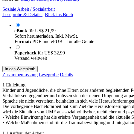
Soziale Arbeit / Sozialarbeit
Leseprobe & Details
Blick ins Buch
eBook
für
US$ 21,99
Sofort herunterladen. Inkl. MwSt.
Format:
PDF und ePUB – für alle Geräte
Paperback
für
US$ 32,99
Versand weltweit
In den Warenkorb
Zusammenfassung
Leseprobe
Details
1 Einleitung
Kinder und Jugendliche, die ohne Eltern oder anderen begleitenden 
Verhältnissen gegenüber und müssen sich der neuen Umgebung anpass
Sprache sie nicht verstehen, beinhaltet in sich viele Herausforderunge
Die vorliegende Bachelorarbeit hat zum Ziel die Herausforderungen 
wird die Situation von UMF aus sozialpolitischer, rechtlicher und ps
• Welche Einwirkung hat die erlebte Vergangenheit und die aktuelle
• Welche Maßnahmen sind für die Traumabewältigung und Integrat
1.1 Aufbau der Arbeit