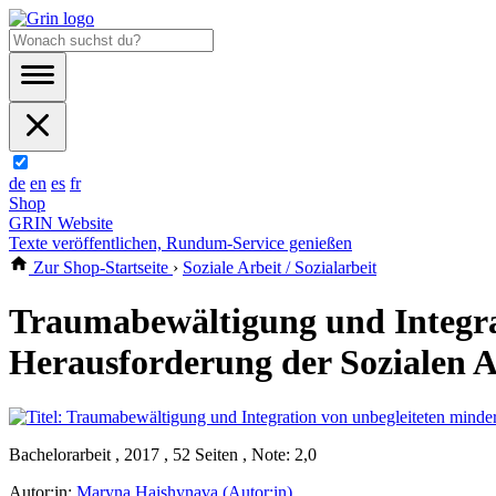
de
en
es
fr
Shop
GRIN Website
Texte veröffentlichen, Rundum-Service genießen
Zur Shop-Startseite
›
Soziale Arbeit / Sozialarbeit
Traumabewältigung und Integrat
Herausforderung der Sozialen A
Bachelorarbeit , 2017 , 52 Seiten , Note: 2,0
Autor:in:
Maryna Haishynava (Autor:in)