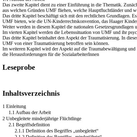
Das zweite Kapitel dient zu einer Einführung in die Thematik. Zunäch
aus welchen Gründen UMF fliehen, welche Hauptfluchtländer und wel
Das dritte Kapitel beschäftigt sich mit den rechtlichen Grundlagen.
UMF bieten, wie die UN-Kinderrechtskonvention, das Haager Kinders
Weiter werden in diesem Kapitel die nationalen Gesetzesgrundlagen u
Im vierten Kapitel werden die Lebenssituation von UMF und ihr psyc
Das dritte Kapitel beinhaltet den Aspekt der Traumatisierung. In di
UMF von einer Traumatisierung betroffen sein können.
Im weiteren Kapitel wird der Aspekt auf die Traumabewältigung und 
die Herausforderungen für die SozialarbeiterInnen
Leseprobe
Inhaltsverzeichnis
1 Einleitung
1.1 Aufbau der Arbeit
2 Unbegleitete minderjährige Flüchtlinge
2.1 Begriffsdefinition
2.1.1 Definition des Begriffes „unbegleitet“
2.1.2 Definition des Begriffes „minderjährig“