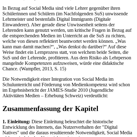
In Bezug auf Social Media sind viele Lehrer gegenüber ihren
Schülerinnen und Schülern (im Nachfolgenden SuS) unwissende
Lehrmeister und bestenfalls Digital Immigrants (Digitale
Einwanderer). Aber gerade diese Unwissenheit seitens der
Lehrenden kann genutzt werden, um kritische Fragen in Bezug auf
die entsprechenden Medien im Unterricht an die SuS zu richten,
welche von diesen reflektiert beantwortet werden können. „Was
kann man damit machen?“, „Was denkst du darüber?“ Auf diese
Weise findet ein Lernprozess statt, von welchem beide Seiten, die
SuS und der Lehrende, profitieren. Aus dem Risiko als Lehrperson
mangelnde Kompetenzen aufzuweisen, würde eine didaktische
Chance. (Wampfler, 2013, S. 15)
Die Notwendigkeit einer Integration von Social Media im
Schulunterricht und Förderung von Medienkompetenz wird schon
im Ergebnisbericht der JAMES-Studie 2010 (Jugendliche
Aktivitäten Medien – Erhebung Schweiz) verdeutlicht:
Zusammenfassung der Kapitel
1. Einleitung:
Diese Einleitung beleuchtet die historische
Entwicklung des Internets, das Nutzerverhalten der "Digital
Natives" und die daraus resultierende Notwendigkeit, Social Media