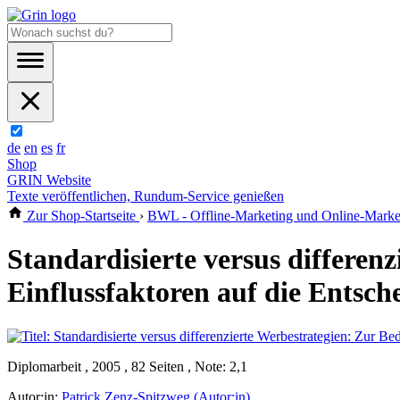
de
en
es
fr
Shop
GRIN Website
Texte veröffentlichen, Rundum-Service genießen
Zur Shop-Startseite
›
BWL - Offline-Marketing und Online-Marke
Standardisierte versus differen
Einflussfaktoren auf die Entsch
Diplomarbeit , 2005 , 82 Seiten , Note: 2,1
Autor:in:
Patrick Zenz-Spitzweg (Autor:in)