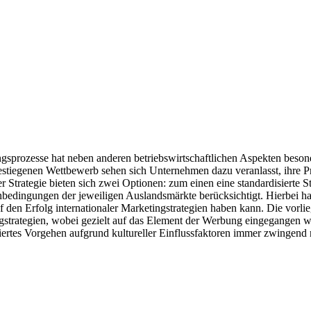
ngsprozesse hat neben anderen betriebswirtschaftlichen Aspekten besond
stiegenen Wettbewerb sehen sich Unternehmen dazu veranlasst, ihre Pr
Strategie bieten sich zwei Optionen: zum einen eine standardisierte Str
benbedingungen der jeweiligen Auslandsmärkte berücksichtigt. Hierbei h
 den Erfolg internationaler Marketingstrategien haben kann. Die vorli
ngstrategien, wobei gezielt auf das Element der Werbung eingegangen wi
iertes Vorgehen aufgrund kultureller Einflussfaktoren immer zwingend no