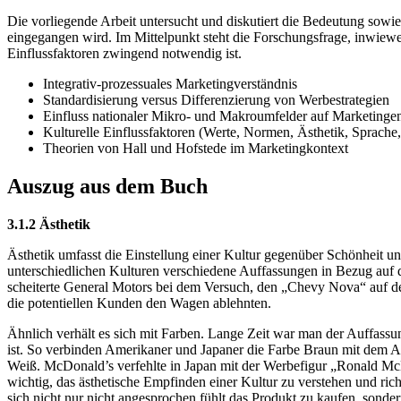
Die vorliegende Arbeit untersucht und diskutiert die Bedeutung sowie
eingegangen wird. Im Mittelpunkt steht die Forschungsfrage, inwieweit
Einflussfaktoren zwingend notwendig ist.
Integrativ-prozessuales Marketingverständnis
Standardisierung versus Differenzierung von Werbestrategien
Einfluss nationaler Mikro- und Makroumfelder auf Marketinge
Kulturelle Einflussfaktoren (Werte, Normen, Ästhetik, Sprache,
Theorien von Hall und Hofstede im Marketingkontext
Auszug aus dem Buch
3.1.2 Ästhetik
Ästhetik umfasst die Einstellung einer Kultur gegenüber Schönheit u
unterschiedlichen Kulturen verschiedene Auffassungen in Bezug auf
scheiterte General Motors bei dem Versuch, den „Chevy Nova“ auf den
die potentiellen Kunden den Wagen ablehnten.
Ähnlich verhält es sich mit Farben. Lange Zeit war man der Auffassun
ist. So verbinden Amerikaner und Japaner die Farbe Braun mit dem At
Weiß. McDonald’s verfehlte in Japan mit der Werbefigur „Ronald Mc
wichtig, das ästhetische Empfinden einer Kultur zu verstehen und ric
sich nicht nur nicht angesprochen fühlt das Produkt zu kaufen, sond