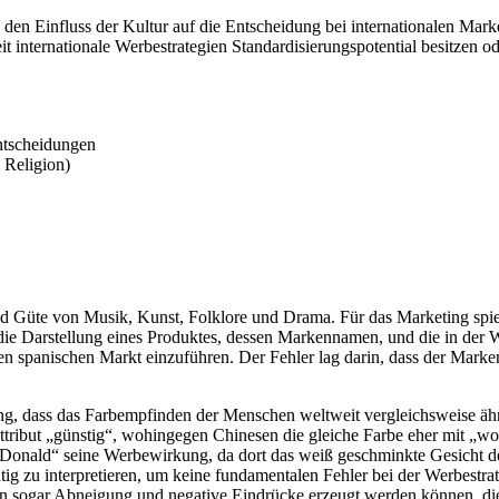
 den Einfluss der Kultur auf die Entscheidung bei internationalen Mark
 internationale Werbestrategien Standardisierungspotential besitzen od
ntscheidungen
 Religion)
nd Güte von Musik, Kunst, Folklore und Drama. Für das Marketing spie
 die Darstellung eines Produktes, dessen Markennamen, und die in de
 spanischen Markt einzuführen. Der Fehler lag darin, dass der Marken
g, dass das Farbempfinden der Menschen weltweit vergleichsweise ähnli
tribut „günstig“, wohingegen Chinesen die gleiche Farbe eher mit „wo
Donald“ seine Werbewirkung, da dort das weiß geschminkte Gesicht de
htig zu interpretieren, um keine fundamentalen Fehler bei der Werbestr
ern sogar Abneigung und negative Eindrücke erzeugt werden können, di