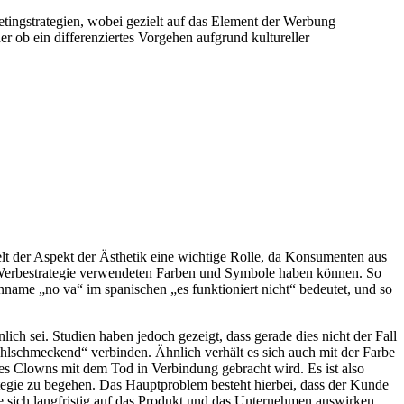
etingstrategien, wobei gezielt auf das Element der Werbung
er ob ein differenziertes Vorgehen aufgrund kultureller
lt der Aspekt der Ästhetik eine wichtige Rolle, da Konsumenten aus
r Werbestrategie verwendeten Farben und Symbole haben können. So
name „no va“ im spanischen „es funktioniert nicht“ bedeutet, und so
ch sei. Studien haben jedoch gezeigt, dass gerade dies nicht der Fall
hlschmeckend“ verbinden. Ähnlich verhält es sich auch mit der Farbe
s Clowns mit dem Tod in Verbindung gebracht wird. Es ist also
ategie zu begehen. Das Hauptproblem besteht hierbei, dass der Kunde
e sich langfristig auf das Produkt und das Unternehmen auswirken.