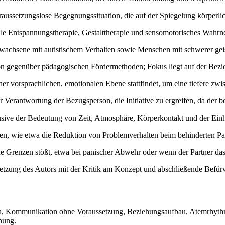
aussetzungslose Begegnungssituation, die auf der Spiegelung körperlich
elle Entspannungstherapie, Gestalttherapie und sensomotorisches Wahr
wachsene mit autistischem Verhalten sowie Menschen mit schwerer gei
gegenüber pädagogischen Fördermethoden; Fokus liegt auf der Bezieh
ner vorsprachlichen, emotionalen Ebene stattfindet, um eine tiefere zw
Verantwortung der Bezugsperson, die Initiative zu ergreifen, da der beh
sive der Bedeutung von Zeit, Atmosphäre, Körperkontakt und der Ein
gten, wie etwa die Reduktion von Problemverhalten beim behinderten Pa
ne Grenzen stößt, etwa bei panischer Abwehr oder wenn der Partner das
etzung des Autors mit der Kritik am Konzept und abschließende Befü
, Kommunikation ohne Voraussetzung, Beziehungsaufbau, Atemrhythmu
nung.