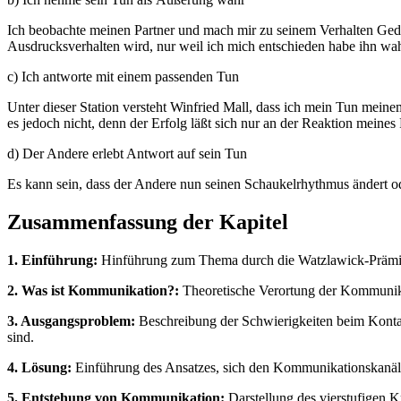
Ich beobachte meinen Partner und mach mir zu seinem Verhalten Geda
Ausdrucksverhalten wird, nur weil ich mich entschieden habe ihn w
c) Ich antworte mit einem passenden Tun
Unter dieser Station versteht Winfried Mall, dass ich mein Tun meine
es jedoch nicht, denn der Erfolg läßt sich nur an der Reaktion meines P
d) Der Andere erlebt Antwort auf sein Tun
Es kann sein, dass der Andere nun seinen Schaukelrhythmus ändert od
Zusammenfassung der Kapitel
1. Einführung:
Hinführung zum Thema durch die Watzlawick-Prämisse
2. Was ist Kommunikation?:
Theoretische Verortung der Kommunika
3. Ausgangsproblem:
Beschreibung der Schwierigkeiten beim Kontakt
sind.
4. Lösung:
Einführung des Ansatzes, sich den Kommunikationskanäle
5. Entstehung von Kommunikation:
Darstellung des vierstufigen 