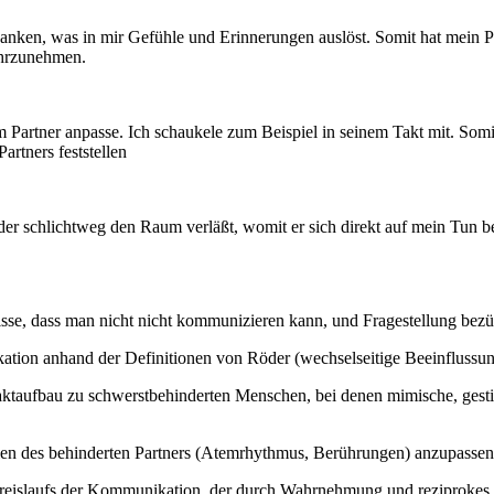
nken, was in mir Gefühle und Erinnerungen auslöst. Somit hat mein Pa
ahrzunehmen.
m Partner anpasse. Ich schaukele zum Beispiel in seinem Takt mit. Somi
artners feststellen
er schlichtweg den Raum verläßt, womit er sich direkt auf mein Tun be
, dass man nicht nicht kommunizieren kann, und Fragestellung bezüg
tion anhand der Definitionen von Röder (wechselseitige Beeinflussu
aufbau zu schwerstbehinderten Menschen, bei denen mimische, gestisch
n des behinderten Partners (Atemrhythmus, Berührungen) anzupassen, 
Kreislaufs der Kommunikation, der durch Wahrnehmung und reziprokes 