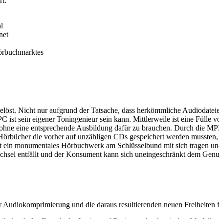
rt.
l
net
Hörbuchmarktes
löst. Nicht nur aufgrund der Tatsache, dass herkömmliche Audiodateie
ist sein eigener Toningenieur sein kann. Mittlerweile ist eine Fülle vo
ohne eine entsprechende Ausbildung dafür zu brauchen. Durch die MP3
ge Hörbücher die vorher auf unzähligen CDs gespeichert werden musst
ein monumentales Hörbuchwerk am Schlüsselbund mit sich tragen und
hsel entfällt und der Konsument kann sich uneingeschränkt dem Genus
r Audiokomprimierung und die daraus resultierenden neuen Freiheite