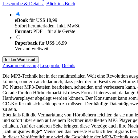
Leseprobe & Details
Blick ins Buch
eBook
für
US$ 18,99
Sofort herunterladen. Inkl. MwSt.
Format:
PDF – für alle Geräte
Paperback
für
US$ 16,99
Versand weltweit
In den Warenkorb
Zusammenfassung
Leseprobe
Details
Die MP3-Technik hat in der multimedialen Welt eine Revolution ausge
können, sondern auch dadurch, dass jeder der im Besitz eines Home-PC 
PC Nutzer MP3-Dateien bearbeiten, schneiden und verbessern kann, 
Gerade für den Hörbuchmarkt ist dieses Format interessant, da lan
Hardwareplayer abgelegt werden können. Der Konsument kann somit 
CD-Koffer mit sich schleppen zu müssen. Der häufige Datenträgerwec
zu sein.
Ebenfalls fällt die Vermarktung von Hörbüchern leichter, da sie nun 
und sofort über einen auf seinem Rechner installierten MP3-Player g
erhalten. Auf der anderen Seite bringen diese Vorzüge auch ihre Nachtei
„zahlungsunwillige“ Menschen das neueste Hörbuch leicht gratis bes
In dieser Veröffentlichung wird die Geschichte der MP3-Technik vor