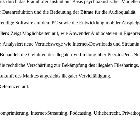
k durch das Fraunhofer-Institut auf Basis psychoakustischer Modelle 
r Datenreduktion und die Bedeutung der Bitrate für die Audioqualität.
wendige Software auf dem PC sowie die Entwicklung mobiler Abspielge
llen:
Zeigt Möglichkeiten auf, wie Anwender Audiodateien in Eigenregi
:
Analysiert neue Vertriebswege wie Internet-Downloads und Streami
Behandelt die Gefahren der illegalen Verbreitung über Peer-to-Peer-Ne
ie rechtliche Verschärfung zur Bekämpfung des illegalen Filesharings.
kunft des Marktes angesichts illegaler Vervielfältigung.
eferenzen auf.
rimierung, Internet-Streaming, Podcasting, Urheberrecht, Privatkopie,