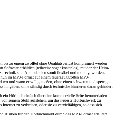
n bis zu einem zwölftel ohne Qualitätsverlust komprimiert werden
n Software erhältlich (teilweise sogar kostenlos), mit der der Heim-
-Technik sind Audiodateien somit flexibel und mobil geworden.
en, nun im MP3-Format auf einem feuerzeuggroßen MP3-
 wo und wann er will genießen, ohne einen schweren und sperrigen
s hingeben, ohne ständig durch technische Barrieren daran gehindert
ch ein Hörbuch einfach über eine kommerzielle Seite herunterladen
mal von seinem Stuhl aufstehen, um das neueste Hörbuchwerk zu
Internet zu verbreiten, oder sie zu vervielfältigen, so dass sich
und Risiken für den Hörbuchmarkt durch das MP3-Format erläutert.