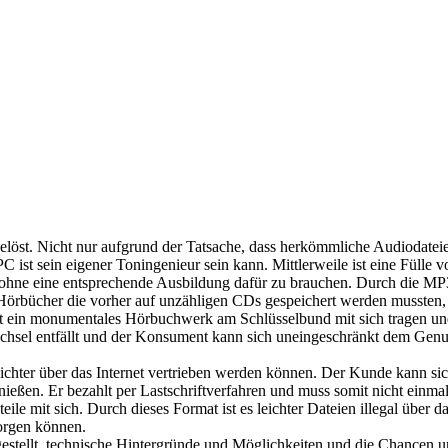
löst. Nicht nur aufgrund der Tatsache, dass herkömmliche Audiodateie
ist sein eigener Toningenieur sein kann. Mittlerweile ist eine Fülle vo
ohne eine entsprechende Ausbildung dafür zu brauchen. Durch die MP3
ge Hörbücher die vorher auf unzähligen CDs gespeichert werden musst
ein monumentales Hörbuchwerk am Schlüsselbund mit sich tragen und
hsel entfällt und der Konsument kann sich uneingeschränkt dem Genus
leichter über das Internet vertrieben werden können. Der Kunde kann si
enießen. Er bezahlt per Lastschriftverfahren und muss somit nicht ein
le mit sich. Durch dieses Format ist es leichter Dateien illegal über das 
orgen können.
gestellt, technische Hintergründe und Möglichkeiten und die Chancen 