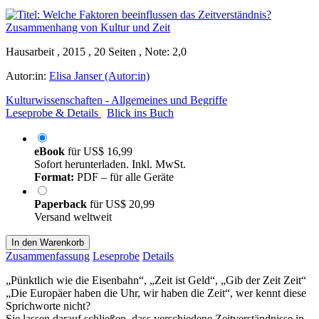
Hausarbeit , 2015 , 20 Seiten , Note: 2,0
Autor:in:
Elisa Janser (Autor:in)
Kulturwissenschaften - Allgemeines und Begriffe
Leseprobe & Details
Blick ins Buch
eBook
für
US$ 16,99
Sofort herunterladen. Inkl. MwSt.
Format:
PDF – für alle Geräte
Paperback
für
US$ 20,99
Versand weltweit
In den Warenkorb
Zusammenfassung
Leseprobe
Details
„Pünktlich wie die Eisenbahn“, „Zeit ist Geld“, „Gib der Zeit Zeit“
„Die Europäer haben die Uhr, wir haben die Zeit“, wer kennt diese
Sprichworte nicht?
Sie lassen darauf schließen, dass verschiedene Zeitverständnisse in