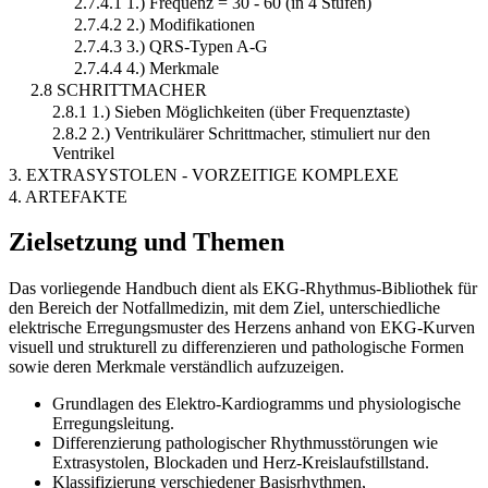
2.7.4.1 1.) Frequenz = 30 - 60 (in 4 Stufen)
2.7.4.2 2.) Modifikationen
2.7.4.3 3.) QRS-Typen A-G
2.7.4.4 4.) Merkmale
2.8 SCHRITTMACHER
2.8.1 1.) Sieben Möglichkeiten (über Frequenztaste)
2.8.2 2.) Ventrikulärer Schrittmacher, stimuliert nur den
Ventrikel
3. EXTRASYSTOLEN - VORZEITIGE KOMPLEXE
4. ARTEFAKTE
Zielsetzung und Themen
Das vorliegende Handbuch dient als EKG-Rhythmus-Bibliothek für
den Bereich der Notfallmedizin, mit dem Ziel, unterschiedliche
elektrische Erregungsmuster des Herzens anhand von EKG-Kurven
visuell und strukturell zu differenzieren und pathologische Formen
sowie deren Merkmale verständlich aufzuzeigen.
Grundlagen des Elektro-Kardiogramms und physiologische
Erregungsleitung.
Differenzierung pathologischer Rhythmusstörungen wie
Extrasystolen, Blockaden und Herz-Kreislaufstillstand.
Klassifizierung verschiedener Basisrhythmen,