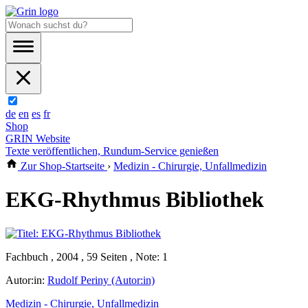
de
en
es
fr
Shop
GRIN Website
Texte veröffentlichen, Rundum-Service genießen
Zur Shop-Startseite
›
Medizin - Chirurgie, Unfallmedizin
EKG-Rhythmus Bibliothek
Fachbuch , 2004 , 59 Seiten , Note: 1
Autor:in:
Rudolf Periny (Autor:in)
Medizin - Chirurgie, Unfallmedizin