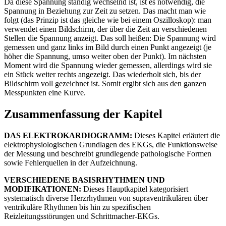
Da diese Spannung ständig wechselnd ist, ist es notwendig, die
Spannung in Beziehung zur Zeit zu setzen. Das macht man wie
folgt (das Prinzip ist das gleiche wie bei einem Oszilloskop): man
verwendet einen Bildschirm, der über die Zeit an verschiedenen
Stellen die Spannung anzeigt. Das soll heißen: Die Spannung wird
gemessen und ganz links im Bild durch einen Punkt angezeigt (je
höher die Spannung, umso weiter oben der Punkt). Im nächsten
Moment wird die Spannung wieder gemessen, allerdings wird sie
ein Stück weiter rechts angezeigt. Das wiederholt sich, bis der
Bildschirm voll gezeichnet ist. Somit ergibt sich aus den ganzen
Messpunkten eine Kurve.
Zusammenfassung der Kapitel
DAS ELEKTROKARDIOGRAMM:
Dieses Kapitel erläutert die
elektrophysiologischen Grundlagen des EKGs, die Funktionsweise
der Messung und beschreibt grundlegende pathologische Formen
sowie Fehlerquellen in der Aufzeichnung.
VERSCHIEDENE BASISRHYTHMEN UND
MODIFIKATIONEN:
Dieses Hauptkapitel kategorisiert
systematisch diverse Herzrhythmen von supraventrikulären über
ventrikuläre Rhythmen bis hin zu spezifischen
Reizleitungsstörungen und Schrittmacher-EKGs.