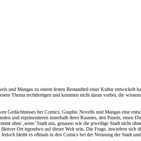
els und Mangas zu einem festen Bestandteil einer Kultur entwickelt 
iesem Thema rechtfertigen und kommen nicht daran vorbei, die wissensc
tiven Gedächtnisses bei Comics, Graphic Novells und Mangas eine entsc
nden und repräsentieren innerhalb ihres Raumes, den Panels, einen Di
mt ohne ‚seine’ Stadt aus, genauso wie die jeweilige Stadt nicht ohn
fiktiver Ort irgendwo auf dieser Welt sein. Die Frage, inwiefern sich d
n. Jedoch bleibt es oftmals in den Comics bei der Nennung der Stadt u