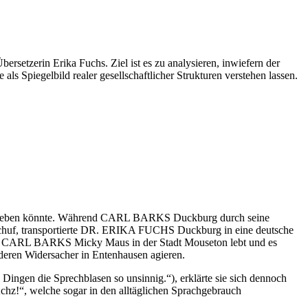
rsetzerin Erika Fuchs. Ziel ist es zu analysieren, inwiefern der
ls Spiegelbild realer gesellschaftlicher Strukturen verstehen lassen.
sen geben könnte. Während CARL BARKS Duckburg durch seine
, schuf, transportierte DR. ERIKA FUCHS Duckburg in eine deutsche
ei CARL BARKS Micky Maus in der Stadt Mouseton lebt und es
ren Widersacher in Entenhausen agieren.
ingen die Sprechblasen so unsinnig.“), erklärte sie sich dennoch
chz!“, welche sogar in den alltäglichen Sprachgebrauch