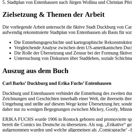
5. Stadtplan von Entenhausen nach Jürgen Wollina und Christian Pfei
Zielsetzung & Themen der Arbeit
Die vorliegende Arbeit untersucht die fiktive Stadt Duckburg von Car
aufwendig rekonstruierte Stadtplan von Entenhausen als Basis für sozi
Die Entstehungsgeschichte und kartographische Rekonstrukti
Vergleichende Analyse zwischen dem US-amerikanischen Duc
Die Rolle der Übersetzung und Zensur bei der Formung fiktiver 
Untersuchung von Diskursen über Stadtleben, soziale Schich
Auszug aus dem Buch
Carl Barks’ Duckburg und Erika Fuchs’ Entenhausen
Duckburg und Entenhausen verbindet die Entstehung des zweiten d
Zeichnungen und Geschichten innerhalb einer Welt, die ihrerseits i
Umgebung und stellte auf diesem Wege keine Übersetzung her, son
daher nur zu wenigen Begegnungen zwischen Mickey, Goofy, Minnie
ERIKA FUCHS wurde 1906 in Rostock geboren und promovierte später i
bereit die Comics ins Deutsche zu übersetzen. Als sog. „Erikative“ 
aufgenommen wurden und welche allgemeinen als ‚Comicsprache’ –be