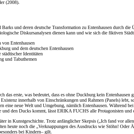
ler (2008).
l Barks und deren deutsche Transformation zu Entenhausen durch die Übe
ologische Diskursanalysen dienen kann und wie sich die fiktiven Städte a
on von Entenhausen
kburg und dem deutschen Entenhausen
städtischer Identitäten
tung und Tabuthemen
urch das erste, was bedeutet, dass es ohne Duckburg kein Entenhau
hre Existenz innerhalb von Einschränkungen und Rahmen (Panels) lebt
dern eine neue Welt und Umgebung, nämlich Entenhausen. Während b
 und den Ducks kommt, lässt ERIKA FUCHS alle Protagonisten und de
n Kunstgeschichte. Trotz anfänglicher Skepsis („Ich fand vor allen D
gelten heute noch die „Verknappungen des Ausdrucks wie Stöhn! Oder Ä
sonders bei Kindern– gilt.