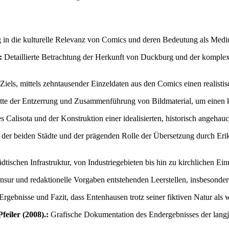
in die kulturelle Relevanz von Comics und deren Bedeutung als Medium 
:
Detaillierte Betrachtung der Herkunft von Duckburg und der komplexe
ls, mittels zehntausender Einzeldaten aus den Comics einen realistisc
itte der Entzerrung und Zusammenführung von Bildmaterial, um einen k
 Calisota und der Konstruktion einer idealisierten, historisch angehauch
 der beiden Städte und der prägenden Rolle der Übersetzung durch Eri
dtischen Infrastruktur, von Industriegebieten bis hin zu kirchlichen Ei
sur und redaktionelle Vorgaben entstehenden Leerstellen, insbesonde
ebnisse und Fazit, dass Entenhausen trotz seiner fiktiven Natur als we
eiler (2008).:
Grafische Dokumentation des Endergebnisses der langjä