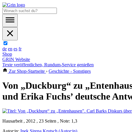
de
en
es
fr
Shop
GRIN Website
Texte veröffentlichen, Rundum-Service genießen
Zur Shop-Startseite
›
Geschichte - Sonstiges
Von „Duckburg“ zu „Entenhausen
und Erika Fuchs’ deutsche Ant
Hausarbeit , 2012 , 23 Seiten , Note: 1,3
Autor:in:
Ipek Sirena Krutsch (Autor:in)