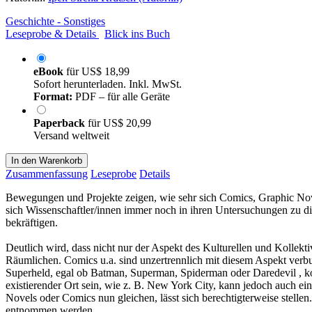
Geschichte - Sonstiges
Leseprobe & Details
Blick ins Buch
eBook
für
US$ 18,99
Sofort herunterladen. Inkl. MwSt.
Format:
PDF – für alle Geräte
Paperback
für
US$ 20,99
Versand weltweit
In den Warenkorb
Zusammenfassung
Leseprobe
Details
Bewegungen und Projekte zeigen, wie sehr sich Comics, Graphic Nov
sich Wissenschaftler/innen immer noch in ihren Untersuchungen zu d
bekräftigen.
Deutlich wird, dass nicht nur der Aspekt des Kulturellen und Kollek
Räumlichen. Comics u.a. sind unzertrennlich mit diesem Aspekt verbu
Superheld, egal ob Batman, Superman, Spiderman oder Daredevil , kom
existierender Ort sein, wie z. B. New York City, kann jedoch auch ein 
Novels oder Comics nun gleichen, lässt sich berechtigterweise stelle
entnommen werden.