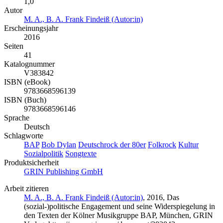
1,0
Autor
M. A., B. A. Frank Findeiß (Autor:in)
Erscheinungsjahr
2016
Seiten
41
Katalognummer
V383842
ISBN (eBook)
9783668596139
ISBN (Buch)
9783668596146
Sprache
Deutsch
Schlagworte
BAP
Bob Dylan
Deutschrock der 80er
Folkrock
Kultur
Sozialpolitik
Songtexte
Produktsicherheit
GRIN Publishing GmbH
Arbeit zitieren
M. A., B. A. Frank Findeiß (Autor:in)
, 2016, Das
(sozial-)politische Engagement und seine Widerspiegelung in
den Texten der Kölner Musikgruppe BAP, München, GRIN