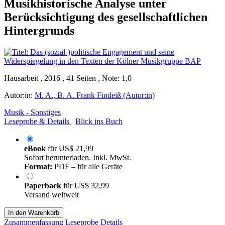
Musikhistorische Analyse unter
Berücksichtigung des gesellschaftlichen
Hintergrunds
Hausarbeit , 2016 , 41 Seiten , Note: 1,0
Autor:in:
M. A., B. A. Frank Findeiß (Autor:in)
Musik - Sonstiges
Leseprobe & Details
Blick ins Buch
eBook
für
US$ 21,99
Sofort herunterladen. Inkl. MwSt.
Format:
PDF – für alle Geräte
Paperback
für
US$ 32,99
Versand weltweit
In den Warenkorb
Zusammenfassung
Leseprobe
Details