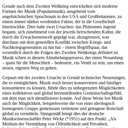
Gerade nach dem Zweiten Weltkrieg entwickelten sich moderne
Formen der Musik (Popularmusik), ausgehend vom
angelsächsischen Sprachraum in den USA und Großbritannien, zu
einem immer stärker werdenden Faktor, der in die Gesellschaft
hineinwirkte. Dies hatte zwei Ursachen: das Phänomen Jugend
begann, sich zunehmend von der jeweils herrschenden Kultur, die
durch die Erwachsenenwelt geprägt war, abzugrenzen, was
durchaus mit dem generellen Konflikt zwischen Kriegs- und
Nachkriegsgeneration zu tun hat – einem Begriffspaar, das
wesentlich durch die Folgen des Zweiten Weltkriegs definiert ist.
Musik schien in diesem Abnabelungsprozess, der einen Neuanfang
– quasi für die Menschheit – bedeutete, ein Ventil zu sein, um einen
neuen, eigenen Weg zu gehen.
Gepaart mit der zweiten Ursache in Gestalt technischer Neuerungen,
die es ermöglichten, Musik noch besser konservieren und häufiger
konsumieren zu können, führte dies zu unbegrenzten Möglichkeiten
eines kollektiven und global herzustellenden Gemeinschaftsgefühl,
mit dem man sich identifizieren konnte. Auf diese Weise bot Musik
auch die Möglichkeit, beispielsweise die von einer ideologisch
homogenen Gruppe gemeinsam vertretene und getragene Botschaft
global zu vermitteln. Sinngemäß bringt dies der deutsche
Musikwissenschaftler Peter Wicke (*1951) auf den Punkt: „Als
Medium der Vermittlung von Öffentlichkeit und Privatheit,