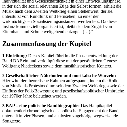
Individualität und Gesellschaftlichkeit in einer Entwicklungsphase,
in der sich die sozial relevanten Züge des Selbst formen, erhielt die
Musik nach dem Zweiten Weltkrieg einen Stellenwert, der sie,
unterstützt von Rundfunk und Fernsehen, zu einer der
wirkmächtigsten Sozialisierungsinstanzen werden ließ. Da diese
Instanz kommerziell organisiert ist, bleibt sie dem Zugriff von
Elternhaus und Schule weitgehend entzogen (…).“
Zusammenfassung der Kapitel
1 Einleitung:
Dieses Kapitel führt in die Phasenentwicklung der
Band BAP ein und verknüpft diese mit der persönlichen Genese
Wolfgang Niedeckens sowie dem musikhistorischen Kontext.
2 Gesellschaftlicher Nährboden und musikalische Wurzeln:
Hier wird der theoretische Rahmen aufgespannt, indem die Rolle
von Musik als Protestmedium seit dem Zweiten Weltkrieg sowie der
Einfluss der Folk-Bewegung und gesellschaftspolitischer Umbrüche
der 1970er Jahre beleuchtet werden.
3 BAP – eine politische Bandbiographie:
Das Hauptkapitel
dokumentiert chronologisch das politische Engagement der Band,
unterteilt in vier Phasen, und analysiert zugehörige wegweisende
Songtexte.