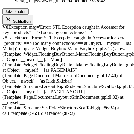
Verlag, https://www.grin.com/document/383842
Jetzt kaufen
Schließen
V8Exception msg='Error: STL Exception caught in Accessor for
key "products" ==>Too many connections<=='
v8_stacktrace='Error: STL Exception caught in Accessor for key
"products" ==>Too many connections<== at Object.__myself__ [as
Main] (Template::Widget.Buybox.Main::Buybox.gtpl:8:12) at eval
(Template::Widget.FloatingBuyButton.Main::FloatingBuyButton.gtpl
at Object.__myself__ [as Main]
(Template::Widget.FloatingBuyButton.Main::FloatingBuyButton.gtpl
at Object.__myself__ [as PAGEMAIN]
(Template::Page.Document.Main::GrinDocument.gtpl:12:40) at
Object.__myself__ [as RightSidebar]
(Template::Structure.Layout.RightSidebar::Structure/Scaffold.gtpl:37:
at Object.__myself__ [as PAGELAYOUT]
(Template::Page.Document.Layout::GrinDocument.gtpl:8:32) at
__myself__
(Template::Structure.Scaffold::Structure/Scaffold.gtpl:86:34) at
call_template (
:76:15) at render (
:87:2)'