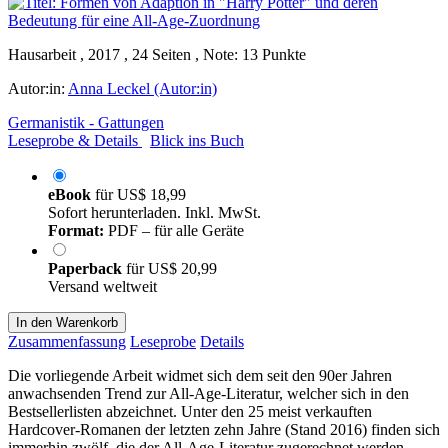
Hausarbeit , 2017 , 24 Seiten , Note: 13 Punkte
Autor:in:
Anna Leckel (Autor:in)
Germanistik - Gattungen
Leseprobe & Details
Blick ins Buch
eBook
für
US$ 18,99
Sofort herunterladen. Inkl. MwSt.
Format:
PDF – für alle Geräte
Paperback
für
US$ 20,99
Versand weltweit
In den Warenkorb
Zusammenfassung
Leseprobe
Details
Die vorliegende Arbeit widmet sich dem seit den 90er Jahren
anwachsenden Trend zur All-Age-Literatur, welcher sich in den
Bestsellerlisten abzeichnet. Unter den 25 meist verkauften
Hardcover-Romanen der letzten zehn Jahre (Stand 2016) finden sich
immerhin zwölf, die der All-Age-Literatur zugerechnet werden.