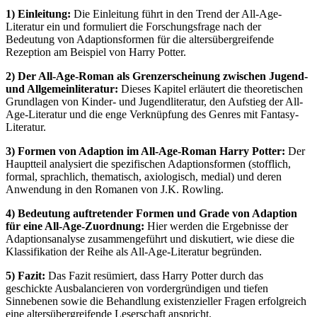
1) Einleitung:
Die Einleitung führt in den Trend der All-Age-
Literatur ein und formuliert die Forschungsfrage nach der
Bedeutung von Adaptionsformen für die altersübergreifende
Rezeption am Beispiel von Harry Potter.
2) Der All-Age-Roman als Grenzerscheinung zwischen Jugend-
und Allgemeinliteratur:
Dieses Kapitel erläutert die theoretischen
Grundlagen von Kinder- und Jugendliteratur, den Aufstieg der All-
Age-Literatur und die enge Verknüpfung des Genres mit Fantasy-
Literatur.
3) Formen von Adaption im All-Age-Roman Harry Potter:
Der
Hauptteil analysiert die spezifischen Adaptionsformen (stofflich,
formal, sprachlich, thematisch, axiologisch, medial) und deren
Anwendung in den Romanen von J.K. Rowling.
4) Bedeutung auftretender Formen und Grade von Adaption
für eine All-Age-Zuordnung:
Hier werden die Ergebnisse der
Adaptionsanalyse zusammengeführt und diskutiert, wie diese die
Klassifikation der Reihe als All-Age-Literatur begründen.
5) Fazit:
Das Fazit resümiert, dass Harry Potter durch das
geschickte Ausbalancieren von vordergründigen und tiefen
Sinnebenen sowie die Behandlung existenzieller Fragen erfolgreich
eine altersübergreifende Leserschaft anspricht.