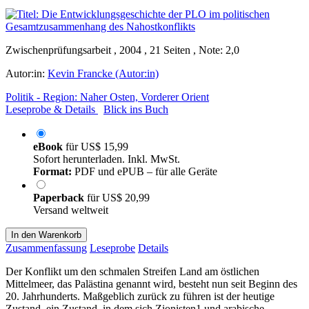
Zwischenprüfungsarbeit , 2004 , 21 Seiten , Note: 2,0
Autor:in:
Kevin Francke (Autor:in)
Politik - Region: Naher Osten, Vorderer Orient
Leseprobe & Details
Blick ins Buch
eBook
für
US$ 15,99
Sofort herunterladen. Inkl. MwSt.
Format:
PDF und ePUB – für alle Geräte
Paperback
für
US$ 20,99
Versand weltweit
In den Warenkorb
Zusammenfassung
Leseprobe
Details
Der Konflikt um den schmalen Streifen Land am östlichen
Mittelmeer, das Palästina genannt wird, besteht nun seit Beginn des
20. Jahrhunderts. Maßgeblich zurück zu führen ist der heutige
Zustand, ein Zustand, in dem sich Zionisten1 und arabische