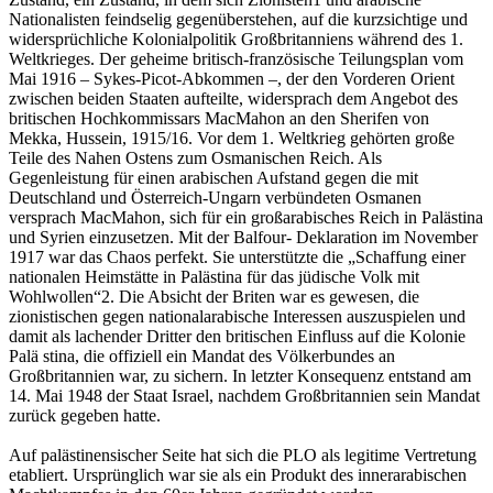
Nationalisten feindselig gegenüberstehen, auf die kurzsichtige und
widersprüchliche Kolonialpolitik Großbritanniens während des 1.
Weltkrieges. Der geheime britisch-französische Teilungsplan vom
Mai 1916 – Sykes-Picot-Abkommen –, der den Vorderen Orient
zwischen beiden Staaten aufteilte, widersprach dem Angebot des
britischen Hochkommissars MacMahon an den Sherifen von
Mekka, Hussein, 1915/16. Vor dem 1. Weltkrieg gehörten große
Teile des Nahen Ostens zum Osmanischen Reich. Als
Gegenleistung für einen arabischen Aufstand gegen die mit
Deutschland und Österreich-Ungarn verbündeten Osmanen
versprach MacMahon, sich für ein großarabisches Reich in Palästina
und Syrien einzusetzen. Mit der Balfour- Deklaration im November
1917 war das Chaos perfekt. Sie unterstützte die „Schaffung einer
nationalen Heimstätte in Palästina für das jüdische Volk mit
Wohlwollen“2. Die Absicht der Briten war es gewesen, die
zionistischen gegen nationalarabische Interessen auszuspielen und
damit als lachender Dritter den britischen Einfluss auf die Kolonie
Palä stina, die offiziell ein Mandat des Völkerbundes an
Großbritannien war, zu sichern. In letzter Konsequenz entstand am
14. Mai 1948 der Staat Israel, nachdem Großbritannien sein Mandat
zurück gegeben hatte.
Auf palästinensischer Seite hat sich die PLO als legitime Vertretung
etabliert. Ursprünglich war sie als ein Produkt des innerarabischen