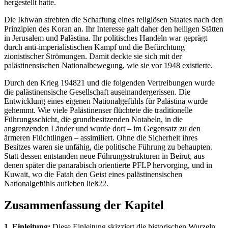
hergestellt hatte.
Die Ikhwan strebten die Schaffung eines religiösen Staates nach den
Prinzipien des Koran an. Ihr Interesse galt daher den heiligen Stätten
in Jerusalem und Palästina. Ihr politisches Handeln war geprägt
durch anti-imperialistischen Kampf und die Befürchtung
zionistischer Strömungen. Damit deckte sie sich mit der
palästinensischen Nationalbewegung, wie sie vor 1948 existierte.
Durch den Krieg 194821 und die folgenden Vertreibungen wurde
die palästinensische Gesellschaft auseinandergerissen. Die
Entwicklung eines eigenen Nationalgefühls für Palästina wurde
gehemmt. Wie viele Palästinenser flüchtete die traditionelle
Führungsschicht, die grundbesitzenden Notabeln, in die
angrenzenden Länder und wurde dort – im Gegensatz zu den
ärmeren Flüchtlingen – assimiliert. Ohne die Sicherheit ihres
Besitzes waren sie unfähig, die politische Führung zu behaupten.
Statt dessen entstanden neue Führungsstrukturen in Beirut, aus
denen später die panarabisch orientierte PFLP hervorging, und in
Kuwait, wo die Fatah den Geist eines palästinensischen
Nationalgefühls aufleben ließ22.
Zusammenfassung der Kapitel
1. Einleitung:
Diese Einleitung skizziert die historischen Wurzeln