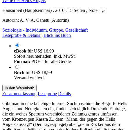
Hausarbeit (Hauptseminar) , 2016 , 15 Seiten , Note: 1,3
Autor:in:
A. V. A. Canetti (Autor:in)
Soziologie - Individuum, Gruppe, Gesellschaft
Leseprobe & Details
Blick ins Buch
eBook
für
US$ 16,99
Sofort herunterladen. Inkl. MwSt.
Format:
PDF – für alle Geräte
Buch
für
US$ 18,99
Versand weltweit
In den Warenkorb
Zusammenfassung
Leseprobe
Details
Gibt man in eine beliebige Internet-Suchmaschine die Begriffe Hells
Angels und Neuigkeiten ein, finden sich täglich Dutzende Einträge,
die ein weites Spetrum verschiedener Zeitungsgenres umfassen,
vom Kronzeugen Kassra Z., dem „Mann, der gegen die Hells
Angels aussagt“ (Der Tagesspiegel) über „neun Rocker aus dem
Hells-Angels-Milieu“, die von der Kölner Polizei verhaftet wurden