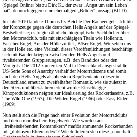
(Spiegel Online) bis zu Dirk K., der zwar „Angst um sein Leben
hat“, dennoch gegen seine ehemaligen „Brüder“ aussagt (BILD).
Im Jahr 2010 landete Thomas P.s Beichte Der Racheengel – Ich bin
der Kronzeuge gegen die deutschen Hells Angels auf der Spiegel-
Bestsellerliste; es folgten ähnliche biographische Sachbücher über
den Motorradclub, teils mit einschlägigen Titeln wie Höllenritt,
Falscher Engel, Aus der Hölle zurück, Böser Engel, Wir sehen uns
in der Hölle etc. eine Vielzahl dieser Veröffentlichungen beschäftigt
sich mit Bandenkriegen zwischen den Hells Angels und
rivalisierenden Gruppierungen, z.B. den Bandidos oder den
Mongols. Die 2012 zum ersten Mal in Deutschland ausgestrahlte
US-Serie Sons of Anarchy verhalf der Motorradszene und somit
auch den Hells Angels als oberstem Repräsentanten dieser in
Deutschland erneut zu zweifelhafter Romantik, wie sie zuletzt in
den 50er- und 60er-Jahren erlebt wurde: Einschlägige
Kinoproduktionen neigten zur Idealisierung des Rockerdaseins, z.B.
The Wild One (1953), Die Wilden Engel (1966) oder Easy Rider
(1969).
Nun stellt sich die Frage nach einer Evolution der Motorradclubs
und deren moralischem Regelwerk. Wie wurden aus
„freiheitsliebenden Romantikern“ mafiös anmutende Rockerbanden
mit „dubiosem Ehrenkodex“? Wie definieren sich diese „dauerhaft