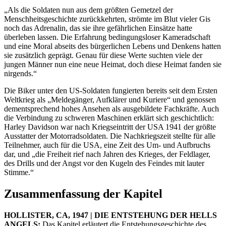
„Als die Soldaten nun aus dem größten Gemetzel der
Menschheitsgeschichte zurückkehrten, strömte im Blut vieler Gis
noch das Adrenalin, das sie ihre gefährlichen Einsätze hatte
überleben lassen. Die Erfahrung bedingungsloser Kameradschaft
und eine Moral abseits des bürgerlichen Lebens und Denkens hatten
sie zusätzlich geprägt. Genau für diese Werte suchten viele der
jungen Männer nun eine neue Heimat, doch diese Heimat fanden sie
nirgends.“
Die Biker unter den US-Soldaten fungierten bereits seit dem Ersten
Weltkrieg als „Meldegänger, Aufklärer und Kuriere“ und genossen
dementsprechend hohes Ansehen als ausgebildete Fachkräfte. Auch
die Verbindung zu schweren Maschinen erklärt sich geschichtlich:
Harley Davidson war nach Kriegseintritt der USA 1941 der größte
Ausstatter der Motorradsoldaten. Die Nachkriegszeit stellte für alle
Teilnehmer, auch für die USA, eine Zeit des Um- und Aufbruchs
dar, und „die Freiheit rief nach Jahren des Krieges, der Feldlager,
des Drills und der Angst vor den Kugeln des Feindes mit lauter
Stimme.“
Zusammenfassung der Kapitel
HOLLISTER, CA, 1947 | DIE ENTSTEHUNG DER HELLS
ANGELS:
Das Kapitel erläutert die Entstehungsgeschichte des