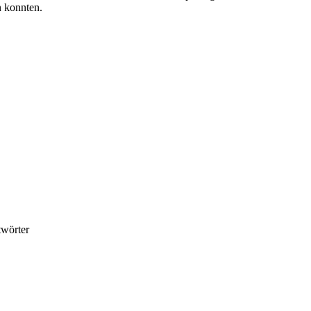
n konnten.
twörter