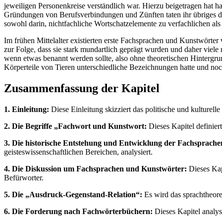
jeweiligen Personenkreise verständlich war. Hierzu beigetragen hat h
Gründungen von Berufsverbindungen und Zünften taten ihr übriges daz
sowohl darin, nichtfachliche Wortschatzelemente zu verfachlichen als
Im frühen Mittelalter existierten erste Fachsprachen und Kunstwörte
zur Folge, dass sie stark mundartlich geprägt wurden und daher viel
wenn etwas benannt werden sollte, also ohne theoretischen Hintergrund 
Körperteile von Tieren unterschiedliche Bezeichnungen hatte und noch
Zusammenfassung der Kapitel
1. Einleitung:
Diese Einleitung skizziert das politische und kulture
2. Die Begriffe „Fachwort und Kunstwort:
Dieses Kapitel definie
3. Die historische Entstehung und Entwicklung der Fachsprach
geisteswissenschaftlichen Bereichen, analysiert.
4. Die Diskussion um Fachsprachen und Kunstwörter:
Dieses Kap
Befürworter.
5. Die „Ausdruck-Gegenstand-Relation“:
Es wird das sprachtheore
6. Die Forderung nach Fachwörterbüchern:
Dieses Kapitel analys