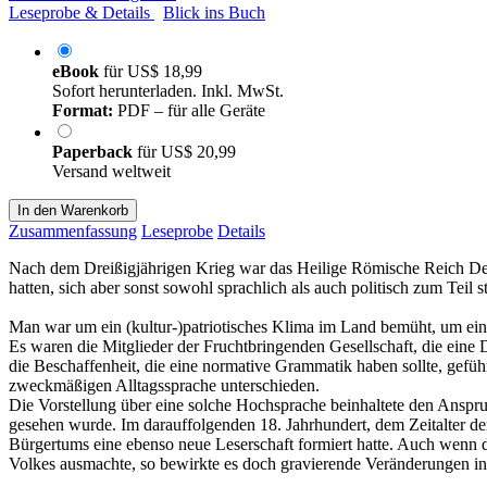
Leseprobe & Details
Blick ins Buch
eBook
für
US$ 18,99
Sofort herunterladen. Inkl. MwSt.
Format:
PDF – für alle Geräte
Paperback
für
US$ 20,99
Versand weltweit
In den Warenkorb
Zusammenfassung
Leseprobe
Details
Nach dem Dreißigjährigen Krieg war das Heilige Römische Reich Deuts
hatten, sich aber sonst sowohl sprachlich als auch politisch zum Teil 
Man war um ein (kultur-)patriotisches Klima im Land bemüht, um ein
Es waren die Mitglieder der Fruchtbringenden Gesellschaft, die eine 
die Beschaffenheit, die eine normative Grammatik haben sollte, gefü
zweckmäßigen Alltagssprache unterschieden.
Die Vorstellung über eine solche Hochsprache beinhaltete den Anspruc
gesehen wurde. Im darauffolgenden 18. Jahrhundert, dem Zeitalter der
Bürgertums eine ebenso neue Leserschaft formiert hatte. Auch wen
Volkes ausmachte, so bewirkte es doch gravierende Veränderungen in