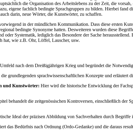
auptsächlich die Organisation des Arbeitslebens zu der Zeit, die vorsa
u, eigene fachlich bedingte Sprachgruppen zu bilden. Hierbei fand di
 auch darin, neue Wörter, die Kunstwörter, zu schaffen.
r vorwiegend in der mündlichen Kommunikation. Dass diese ersten Kuns
e regional bedingte Synonyme hatten. Desweiteren wurden diese Begriffe
oder Systematik, lediglich das Besondere der Sache herausstellend. Ein 
 hat, wie z.B. Ohr, Löffel, Lauscher, usw.
lle Umfeld nach dem Dreißigjährigen Krieg und begründet die Notwendig
rt die grundlegenden sprachwissenschaftlichen Konzepte und erläutert
en und Kunstwörter:
Hier wird die historische Entwicklung der Fachsp
itel behandelt die zeitgenössischen Kontroversen, einschließlich der
tische Ideal der präzisen Abbildung von Sachverhalten durch Begriffe 
iert das Bedürfnis nach Ordnung (Ordo-Gedanke) und die daraus result