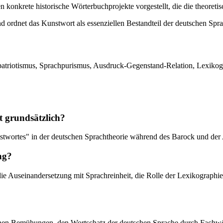
 konkrete historische Wörterbuchprojekte vorgestellt, die die theoreti
rdnet das Kunstwort als essenziellen Bestandteil der deutschen Spra
patriotismus, Sprachpurismus, Ausdruck-Gegenstand-Relation, Lexikog
t grundsätzlich?
stwortes" in der deutschen Sprachtheorie während des Barock und der 
ng?
die Auseinandersetzung mit Sprachreinheit, die Rolle der Lexikograph
ischen Bemühungen, den Wortschatz der deutschen Sprache durch Fachwö