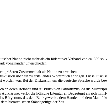
cher Nation nicht mehr als ein föderativer Verband von ca. 300 souver
stark voneinander unterschieden.
en größeren Zusammenhalt als Nation zu erreichen.
Diskussion über ein zu erstellendes Wörterbuch anfingen. Diese Diskussi
hrt worden war. Bei der Diskussion um die deutsche Sprache wurde bew
h an deren Reinheit und Ausdruck von Patriotismus, da die Muttersprach
 Aufklärung, verlor die höfische Literatur an Bedeutung als sich mit H
n das Bürgertum, das dem Bankgewerbe, dem Handel und dem Manufaktu
 dem hierarchischen Ständegefüge der Zeit.