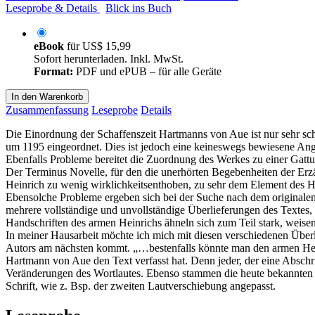
Leseprobe & Details
Blick ins Buch
eBook
für
US$ 15,99
Sofort herunterladen. Inkl. MwSt.
Format:
PDF und ePUB – für alle Geräte
In den Warenkorb
Zusammenfassung
Leseprobe
Details
Die Einordnung der Schaffenszeit Hartmanns von Aue ist nur sehr sch
um 1195 eingeordnet. Dies ist jedoch eine keineswegs bewiesene An
Ebenfalls Probleme bereitet die Zuordnung des Werkes zu einer Gattu
Der Terminus Novelle, für den die unerhörten Begebenheiten der Erzäh
Heinrich zu wenig wirklichkeitsenthoben, zu sehr dem Element des H
Ebensolche Probleme ergeben sich bei der Suche nach dem originalen 
mehrere vollständige und unvollständige Überlieferungen des Textes
Handschriften des armen Heinrichs ähneln sich zum Teil stark, weise
In meiner Hausarbeit möchte ich mich mit diesen verschiedenen Überl
Autors am nächsten kommt. „…bestenfalls könnte man den armen Heinric
Hartmann von Aue den Text verfasst hat. Denn jeder, der eine Abschr
Veränderungen des Wortlautes. Ebenso stammen die heute bekannten A
Schrift, wie z. Bsp. der zweiten Lautverschiebung angepasst.