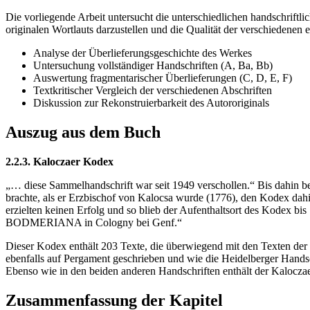
Die vorliegende Arbeit untersucht die unterschiedlichen handschrift
originalen Wortlauts darzustellen und die Qualität der verschiedenen
Analyse der Überlieferungsgeschichte des Werkes
Untersuchung vollständiger Handschriften (A, Ba, Bb)
Auswertung fragmentarischer Überlieferungen (C, D, E, F)
Textkritischer Vergleich der verschiedenen Abschriften
Diskussion zur Rekonstruierbarkeit des Autororiginals
Auszug aus dem Buch
2.2.3. Kaloczaer Kodex
„… diese Sammelhandschrift war seit 1949 verschollen.“ Bis dahin b
brachte, als er Erzbischof von Kalocsa wurde (1776), den Kodex da
erzielten keinen Erfolg und so blieb der Aufenthaltsort des Kodex b
BODMERIANA in Cologny bei Genf.“
Dieser Kodex enthält 203 Texte, die überwiegend mit den Texten der
ebenfalls auf Pergament geschrieben und wie die Heidelberger Handsch
Ebenso wie in den beiden anderen Handschriften enthält der Kalocza
Zusammenfassung der Kapitel