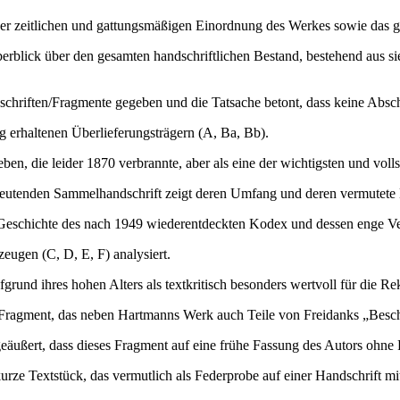
 der zeitlichen und gattungsmäßigen Einordnung des Werkes sowie das 
erblick über den gesamten handschriftlichen Bestand, bestehend aus s
schriften/Fragmente gegeben und die Tatsache betont, dass keine Absch
g erhaltenen Überlieferungsträgern (A, Ba, Bb).
en, die leider 1870 verbrannte, aber als eine der wichtigsten und volls
eutenden Sammelhandschrift zeigt deren Umfang und deren vermutete
 Geschichte des nach 1949 wiederentdeckten Kodex und dessen enge Ve
eugen (C, D, E, F) analysiert.
rund ihres hohen Alters als textkritisch besonders wertvoll für die Re
 Fragment, das neben Hartmanns Werk auch Teile von Freidanks „Besche
äußert, dass dieses Fragment auf eine frühe Fassung des Autors ohne
 kurze Textstück, das vermutlich als Federprobe auf einer Handschrift