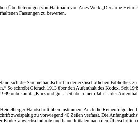
lichen Überlieferungen von Hartmann von Aues Werk „Der arme Heinrich
 erhaltenen Fassungen zu bewerten.
efand sich die Sammelhandschrift in der erzbischöflichen Bibliothek z
hin,“ So schreibt Gierach 1913 über den Aufenthalt des Kodex. Seit 
is 1999 unbekannt. „Kurz und gut - seit über einem Jahr ist der Aufen
 Heidelberger Handschrift übereinstimmen. Auch die Reihenfolge der T
rift zweispaltig zu vorwiegend 40 Zeilen verfasst. Die Anfangsbuchsta
er Kodex abwechselnd rote und blaue Initialen nach den Überschriften