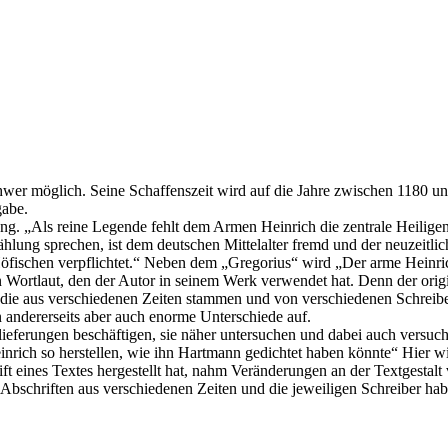
wer möglich. Seine Schaffenszeit wird auf die Jahre zwischen 1180 und
gabe.
ng. „Als reine Legende fehlt dem Armen Heinrich die zentrale Heilige
lung sprechen, ist dem deutschen Mittelalter fremd und der neuzeitlic
öfischen verpflichtet.“ Neben dem „Gregorius“ wird „Der arme Heinri
Wortlaut, den der Autor in seinem Werk verwendet hat. Denn der origina
, die aus verschiedenen Zeiten stammen und von verschiedenen Schreib
n andererseits aber auch enorme Unterschiede auf.
ieferungen beschäftigen, sie näher untersuchen und dabei auch versuch
h so herstellen, wie ihn Hartmann gedichtet haben könnte“ Hier wird a
ift eines Textes hergestellt hat, nahm Veränderungen an der Textgesta
bschriften aus verschiedenen Zeiten und die jeweiligen Schreiber hab