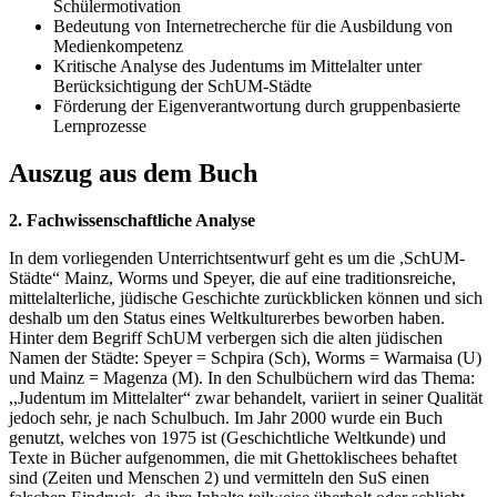
Schülermotivation
Bedeutung von Internetrecherche für die Ausbildung von
Medienkompetenz
Kritische Analyse des Judentums im Mittelalter unter
Berücksichtigung der SchUM-Städte
Förderung der Eigenverantwortung durch gruppenbasierte
Lernprozesse
Auszug aus dem Buch
2. Fachwissenschaftliche Analyse
In dem vorliegenden Unterrichtsentwurf geht es um die ,SchUM-
Städte“ Mainz, Worms und Speyer, die auf eine traditionsreiche,
mittelalterliche, jüdische Geschichte zurückblicken können und sich
deshalb um den Status eines Weltkulturerbes beworben haben.
Hinter dem Begriff SchUM verbergen sich die alten jüdischen
Namen der Städte: Speyer = Schpira (Sch), Worms = Warmaisa (U)
und Mainz = Magenza (M). In den Schulbüchern wird das Thema:
,,Judentum im Mittelalter“ zwar behandelt, variiert in seiner Qualität
jedoch sehr, je nach Schulbuch. Im Jahr 2000 wurde ein Buch
genutzt, welches von 1975 ist (Geschichtliche Weltkunde) und
Texte in Bücher aufgenommen, die mit Ghettoklischees behaftet
sind (Zeiten und Menschen 2) und vermitteln den SuS einen