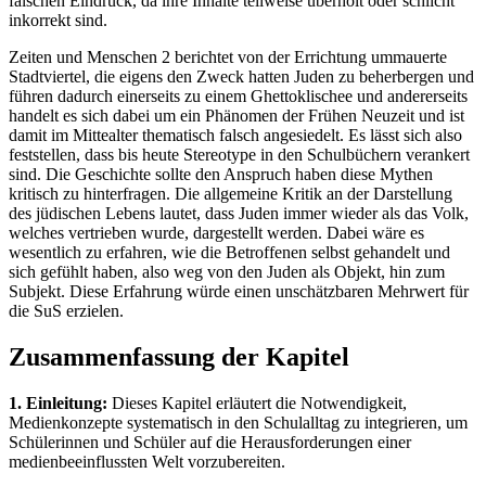
falschen Eindruck, da ihre Inhalte teilweise überholt oder schlicht
inkorrekt sind.
Zeiten und Menschen 2 berichtet von der Errichtung ummauerte
Stadtviertel, die eigens den Zweck hatten Juden zu beherbergen und
führen dadurch einerseits zu einem Ghettoklischee und andererseits
handelt es sich dabei um ein Phänomen der Frühen Neuzeit und ist
damit im Mittealter thematisch falsch angesiedelt. Es lässt sich also
feststellen, dass bis heute Stereotype in den Schulbüchern verankert
sind. Die Geschichte sollte den Anspruch haben diese Mythen
kritisch zu hinterfragen. Die allgemeine Kritik an der Darstellung
des jüdischen Lebens lautet, dass Juden immer wieder als das Volk,
welches vertrieben wurde, dargestellt werden. Dabei wäre es
wesentlich zu erfahren, wie die Betroffenen selbst gehandelt und
sich gefühlt haben, also weg von den Juden als Objekt, hin zum
Subjekt. Diese Erfahrung würde einen unschätzbaren Mehrwert für
die SuS erzielen.
Zusammenfassung der Kapitel
1. Einleitung:
Dieses Kapitel erläutert die Notwendigkeit,
Medienkonzepte systematisch in den Schulalltag zu integrieren, um
Schülerinnen und Schüler auf die Herausforderungen einer
medienbeeinflussten Welt vorzubereiten.