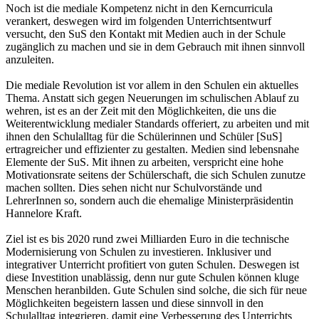
Noch ist die mediale Kompetenz nicht in den Kerncurricula
verankert, deswegen wird im folgenden Unterrichtsentwurf
versucht, den SuS den Kontakt mit Medien auch in der Schule
zugänglich zu machen und sie in dem Gebrauch mit ihnen sinnvoll
anzuleiten.
Die mediale Revolution ist vor allem in den Schulen ein aktuelles
Thema. Anstatt sich gegen Neuerungen im schulischen Ablauf zu
wehren, ist es an der Zeit mit den Möglichkeiten, die uns die
Weiterentwicklung medialer Standards offeriert, zu arbeiten und mit
ihnen den Schulalltag für die Schülerinnen und Schüler [SuS]
ertragreicher und effizienter zu gestalten. Medien sind lebensnahe
Elemente der SuS. Mit ihnen zu arbeiten, verspricht eine hohe
Motivationsrate seitens der Schülerschaft, die sich Schulen zunutze
machen sollten. Dies sehen nicht nur Schulvorstände und
LehrerInnen so, sondern auch die ehemalige Ministerpräsidentin
Hannelore Kraft.
Ziel ist es bis 2020 rund zwei Milliarden Euro in die technische
Modernisierung von Schulen zu investieren. Inklusiver und
integrativer Unterricht profitiert von guten Schulen. Deswegen ist
diese Investition unablässig, denn nur gute Schulen können kluge
Menschen heranbilden. Gute Schulen sind solche, die sich für neue
Möglichkeiten begeistern lassen und diese sinnvoll in den
Schulalltag integrieren, damit eine Verbesserung des Unterrichts