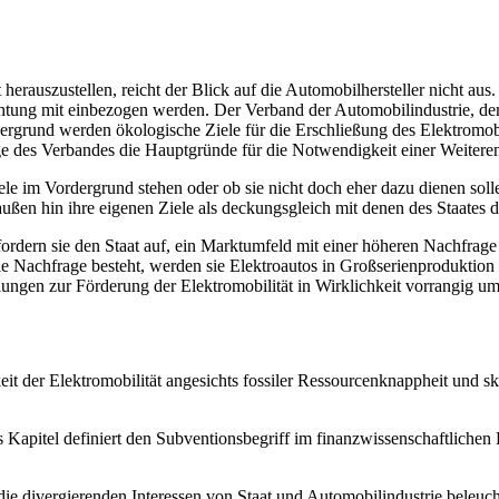
herauszustellen, reicht der Blick auf die Automobilhersteller nicht a
htung mit einbezogen werden. Der Verband der Automobilindustrie, d
grund werden ökologische Ziele für die Erschließung des Elektromobil
age des Verbandes die Hauptgründe für die Notwendigkeit einer Weiter
e im Vordergrund stehen oder ob sie nicht doch eher dazu dienen sollen
außen hin ihre eigenen Ziele als deckungsgleich mit denen des Staates da
dern sie den Staat auf, ein Marktumfeld mit einer höheren Nachfrage 
Nachfrage besteht, werden sie Elektroautos in Großserienproduktion her
ungen zur Förderung der Elektromobilität in Wirklichkeit vorrangig um
it der Elektromobilität angesichts fossiler Ressourcenknappheit und s
 Kapitel definiert den Subventionsbegriff im finanzwissenschaftlichen 
ie divergierenden Interessen von Staat und Automobilindustrie beleuch