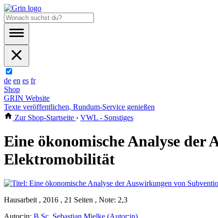
de
en
es
fr
Shop
GRIN Website
Texte veröffentlichen, Rundum-Service genießen
Zur Shop-Startseite
›
VWL - Sonstiges
Eine ökonomische Analyse der 
Elektromobilität
Hausarbeit , 2016 , 21 Seiten , Note: 2,3
Autor:in:
B.Sc. Sebastian Mielke (Autor:in)