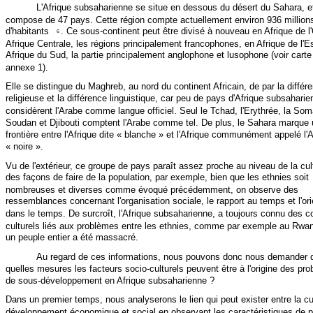
L'Afrique subsaharienne se situe en dessous du désert du Sahara, e
compose de 47 pays. Cette région compte actuellement environ 936 million
d'habitants
. Ce sous-continent peut être divisé à nouveau en Afrique de l
6
Afrique Centrale, les régions principalement francophones, en Afrique de l'Es
Afrique du Sud, la partie principalement anglophone et lusophone (voir carte
annexe 1).
Elle se distingue du Maghreb, au nord du continent Africain, de par la différ
religieuse et la différence linguistique, car peu de pays d'Afrique subsahari
considèrent l'Arabe comme langue officiel. Seul le Tchad, l'Erythrée, la Soma
Soudan et Djibouti comptent l'Arabe comme tel. De plus, le Sahara marque
frontière entre l'Afrique dite « blanche » et l'Afrique communément appelé l'A
« noire ».
Vu de l'extérieur, ce groupe de pays paraît assez proche au niveau de la cul
des façons de faire de la population, par exemple, bien que les ethnies soit
nombreuses et diverses comme évoqué précédemment, on observe des
ressemblances concernant l'organisation sociale, le rapport au temps et l'ori
dans le temps. De surcroît, l'Afrique subsaharienne, a toujours connu des co
culturels liés aux problèmes entre les ethnies, comme par exemple au Rwa
un peuple entier a été massacré.
Au regard de ces informations, nous pouvons donc nous demander 
quelles mesures les facteurs socio-culturels peuvent être à l'origine des pr
de sous-développement en Afrique subsaharienne ?
Dans un premier temps, nous analyserons le lien qui peut exister entre la cul
développement économique et social en observant les caractéristiques de p