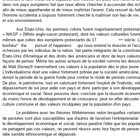
dans nos pays européens fait que nous allons chercher à accumuler des ri
afin de mieux appréhender et de mieux maîtriser l'avenir. Cela ressort du fai
l'homme occidental a toujours fortement cherché à maîtriser son lieu de vie,
et son environnement.
Aux Etats-Unis, les premiers colons furent majoritairement protestan
« WASP » (White anglo-saxon protestant), dont les valeurs culturelles furent
mêmes que celles des européens protestants du 17
siècle. 
ème
bonheur" ­ the
pursuit of happiness
qui sous-entend la réussite et l'a
richesses par les individus de la nation, fait partie intégrante de la constitut
États-Unis d'Amérique et des droits des américains et donc de leurs valeurs
façons de penser. Même les autres acteurs de la société comme les dessi
de Walt Disney® transmettent ces valeurs à la population dès le plus jeune
L'individualisme était une valeur fortement prônée par la société américaine,
durant la période de la guerre froide pour contrer le mode de pensée commu
De plus, le patriotisme, tout en valorisant fortement l'exploit de l'individu, m
dépassement de soi pour aider son pays et donc participer à son développ
économique et social. Nous pouvons donc conclure que la réussite économ
du moins l'envie de développement et de croissance, peut en effet découler 
culture commune et des valeurs inculquées par la population d'un pays.
Le problème avec les théories Wébériennes selon lesquelles certai
de pensées sont plus susceptibles que d'autres de favoriser l'entreprenariat
le développement économique et social, laisse paraître l'idée que les popula
ne partagent pas ces valeurs, ne peuvent réussir avec leur façon de penser.
idée semble ethnocentrique et dépassée.