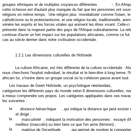
groupes ethniques et de multiples croyances différentes
. En Afriq
7
cette richesse est d'autant plus marquée du fait que les personnes ont sou
religions en même temps : Une religion plus `mondialisée' comme l'islam, le
catholicisme ou le protestantisme, et une religion locale, traditionnelle, anim
vénère les esprits et les forces vitales qui animent les êtres vivant. Celle-ci
présente dans la majeure partie des pays de l'Afrique subsaharienne. La reli
continue d'avoir un fort impact sur les populations africaines, comme ce fut
cas au siècle dernier dans notre civilisation occidentale.
1.2.1
Les dimensions culturelles de Hofstede
La culture Africaine, est très différente de la culture occidentale : Al
nous cherchons l'exploit individuel, le résultat et le bien-être à long terme, 
africain lui, s'insère dans un groupe social où la cohésion passe avant tout.
Les travaux de Geert Hofstede, un psychologue néerlandais,
catégoriser les différents pays du monde selon 6 dimensions culturelles, no
à mieux comprendre ses propos. Les catégories appliquées dans ses trava
les suivantes :
la
distance hiérarchique
, qui indique la distance qui peut exister 
et dirigé ;
la
masculinité
, indiquant la motivation des personnes : essayé d'ê
meilleur (masculin) ou bien faire ce que l'on aime (féminin) ;
la
maitrise de l'incertitude
, qui permet de montrer le comport