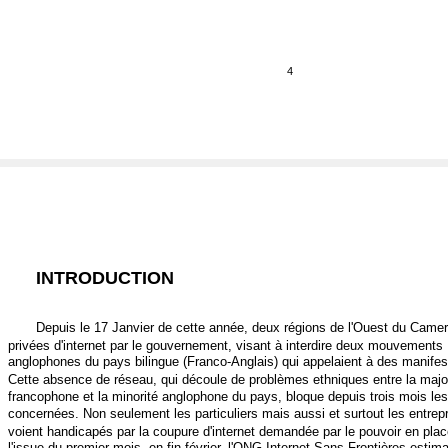
4
INTRODUCTION
Depuis le 17 Janvier de cette année, deux régions de l'Ouest du Came
privées d'internet par le gouvernement, visant à interdire deux mouvements
anglophones du pays bilingue (Franco-Anglais) qui appelaient à des manifes
Cette absence de réseau, qui découle de problèmes ethniques entre la majo
francophone et la minorité anglophone du pays, bloque depuis trois mois les
concernées. Non seulement les particuliers mais aussi et surtout les entrep
voient handicapés par la coupure d'internet demandée par le pouvoir en plac
l'issue du premier mois, en fin février, l'ONG Internet Sans Frontières estima