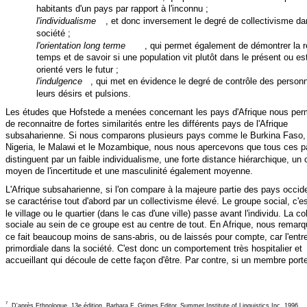
habitants d'un pays par rapport à l'inconnu ;
l'individualisme
, et donc inversement le degré de collectivisme da
société ;
l'orientation long terme
, qui permet également de démontrer la r
temps et de savoir si une population vit plutôt dans le présent ou est
orienté vers le futur ;
l'indulgence
, qui met en évidence le degré de contrôle des person
leurs désirs et pulsions.
Les études que Hofstede a menées concernant les pays d'Afrique nous per
de reconnaitre de fortes similarités entre les différents pays de l'Afrique
subsaharienne. Si nous comparons plusieurs pays comme le Burkina Faso, 
Nigeria, le Malawi et le Mozambique, nous nous apercevons que tous ces p
distinguent par un faible individualisme, une forte distance hiérarchique, un 
moyen de l'incertitude et une masculinité également moyenne.
L'Afrique subsaharienne, si l'on compare à la majeure partie des pays occid
se caractérise tout d'abord par un collectivisme élevé. Le groupe social, c'es
le village ou le quartier (dans le cas d'une ville) passe avant l'individu. La c
sociale au sein de ce groupe est au centre de tout. En Afrique, nous remar
ce fait beaucoup moins de sans-abris, ou de laissés pour compte, car l'entre
primordiale dans la société. C'est donc un comportement très hospitalier et
accueillant qui découle de cette façon d'être. Par contre, si un membre porte
7
D'après Ethnologue, 13e édition, Barbara F. Grimes Editor, Summer Institute of Linguistics Inc.,1996.