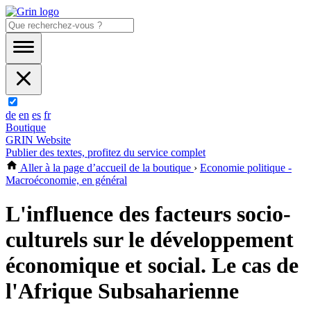
de
en
es
fr
Boutique
GRIN Website
Publier des textes, profitez du service complet
Aller à la page d’accueil de la boutique
›
Economie politique -
Macroéconomie, en général
L'influence des facteurs socio-
culturels sur le développement
économique et social. Le cas de
l'Afrique Subsaharienne