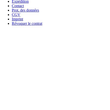
Extrait de 47 pages
Grin.com
Expédition
Contact
Prot. des données
CGV
Imprint
Révoquer le contrat