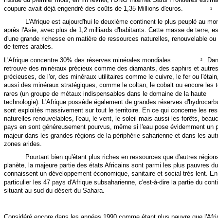
coupure avait déjà engendré des coûts de 1,35 Millions d'euros.
1
L'Afrique est aujourd'hui le deuxième continent le plus peuplé au mo
après l'Asie, avec plus de 1,2 milliards d'habitants. Cette masse de terre, e
d'une grande richesse en matière de ressources naturelles, renouvelable ou
de terres arables.
L'Afrique concentre 30% des réserves minérales mondiales
. Da
2
retrouve des minéraux précieux comme des diamants, des saphirs et autres
précieuses, de l'or, des minéraux utilitaires comme le cuivre, le fer ou l'étai
aussi des minéraux stratégiques, comme le coltan, le cobalt ou encore les t
rares (un groupe de métaux indispensables dans le domaine de la haute
technologie). L'Afrique possède également de grandes réserves d'hydrocarbu
sont exploités massivement sur tout le territoire. En ce qui concerne les re
naturelles renouvelables, l'eau, le vent, le soleil mais aussi les forêts, bea
pays en sont généreusement pourvus, même si l'eau pose évidemment un 
majeur dans les grandes régions de la périphérie saharienne et dans les aut
zones arides.
Pourtant bien qu'étant plus riches en ressources que d'autres région
planète, la majeure partie des états Africains sont parmi les plus pauvres du
connaissent un développement économique, sanitaire et social très lent. En
particulier les 47 pays d'Afrique subsaharienne, c'est-à-dire la partie du cont
situant au sud du désert du Sahara.
Considéré encore dans les années 1990 comme étant plus pauvre que l'Afri