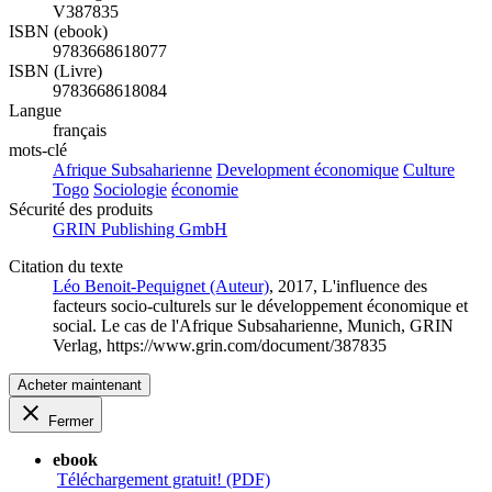
V387835
ISBN (ebook)
9783668618077
ISBN (Livre)
9783668618084
Langue
français
mots-clé
Afrique Subsaharienne
Development économique
Culture
Togo
Sociologie
économie
Sécurité des produits
GRIN Publishing GmbH
Citation du texte
Léo Benoit-Pequignet (Auteur)
, 2017, L'influence des
facteurs socio-culturels sur le développement économique et
social. Le cas de l'Afrique Subsaharienne, Munich, GRIN
Verlag, https://www.grin.com/document/387835
Acheter maintenant
Fermer
ebook
Téléchargement gratuit! (PDF)