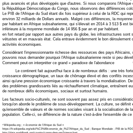
plus avancés et plus développés que d'autres. Si nous comparons l'Afrique
la République Démocratique du Congo, nous observons des différences col
Le PIB de l'Afrique du Sud étant dix fois supérieur à celui de la RDC qui rep
environ 32 milliards de Dollars annuels. Malgré ces différences, la moyenn
par habitant en Afrique subsaharienne, qui s'élevait en 2014 à 3 513 $ est b
inférieure à la moyenne mondiale de 14 956 $ par an et par habitant.
en fort retard par rapport aux autres pays du globe, les infrastructures sont
vétustes et en mauvais état. Cela entrave évidemment le bon déroulement 
activités économiques.
Considérant l'impressionnante richesse des ressources des pays Africains,
pouvons nous demander pourquoi l'Afrique subsaharienne reste si peu déve
Comment peut-on interpréter ce grand « paradoxe de l'abondance
Le continent fait aujourd'hui face à de nombreux défis : une très fort
croissance démographique, un taux de chômage élevé et des conflits inces
ainsi qu'une pression économique croissante à travers la mondialisation. De
des problèmes grandissants liés au réchauffement climatique, entraînent eu
de nombreux défis économiques, sociaux et surtout humains.
Les facteurs socio-culturels, ne sont souvent pas assez pris en considérati
lorsqu'on aborde le problème de sous-développement. La culture, se définit 
qu'ensemble de valeurs et de normes sociales visant à la socialisation de la
population. Celle-ci, se différencie de la nature c'est-à-dire l'ensemble de ce
Wikipedia.org ; « économie de l'Afrique du Sud »
4
https://fr.wikipedia.org/wiki/%C3%89conomie_de_l%27Afrique_du_Sud ; Banque Mondiale ; PIB de la RDC
http://data.worldbank.org/country/congo-dem-rep?view=chart