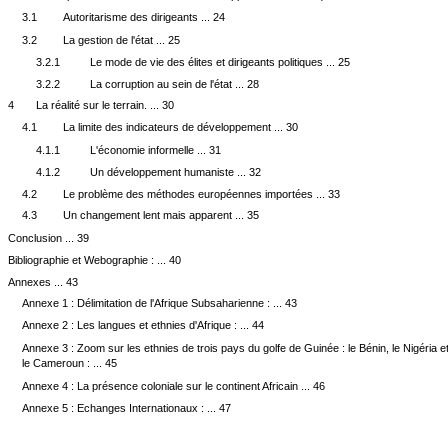
3.1
Autoritarisme des dirigeants ... 24
3.2
La gestion de l'état ... 25
3.2.1
Le mode de vie des élites et dirigeants politiques ... 25
3.2.2
La corruption au sein de l'état ... 28
4
La réalité sur le terrain. ... 30
4.1
La limite des indicateurs de développement ... 30
4.1.1
L'économie informelle ... 31
4.1.2
Un développement humaniste ... 32
4.2
Le problème des méthodes européennes importées ... 33
4.3
Un changement lent mais apparent ... 35
Conclusion ... 39
Bibliographie et Webographie : ... 40
Annexes ... 43
Annexe 1 : Délimitation de l'Afrique Subsaharienne : ... 43
Annexe 2 : Les langues et ethnies d'Afrique : ... 44
Annexe 3 : Zoom sur les ethnies de trois pays du golfe de Guinée : le Bénin, le Nigéria e
le Cameroun : ... 45
Annexe 4 : La présence coloniale sur le continent Africain ... 46
Annexe 5 : Echanges Internationaux : ... 47