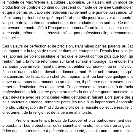
le modèle de Max Weber à la culture Japonaise. Le Kaizen, est un mode de
production de contrôle continu qui descend du mode de pensée Conifucio-sh
et qui a permis au Japon de redevenir rapidement une grande puissance. C
détail compte, tout est soigné, répété, et contrôlé jusqu'à arriver à un contrôl
la qualité de la chaîne de production et des produits qui en sortent. Ce m
de pensée remonte déjà à l'époque des samouraïs où la discipline est essen
la réussite, même si ici la réussite n'était pas professionnelle, ni économiq
spirituelle.
Ces valeurs de perfection et de précision, transmises par les parents au Ja
un impact sur la façon de travailler dans les entreprises. Depuis leur plus j
les japonais se voient inculqué le fait que le travail compte plus que tout, qu
l'enfant faillit, la honte retombera sur lui et sur son entourage. Ici encore, l'h
samouraï joue un rôle important avec la tradition du hara-kiri, où un individu, 
échouait dans sa tâche, devait se donner la mort. Pour cette raison, lorsqu'
fonctionnaire de l'état, ou un chef d'entreprise faillit, ou bien que quelque c
grave arrive sous son mandat ou sa direction, il présente des excuses publi
remet sa démission très rapidement. Ce qui ressemble pour nous à de l'ac
professionnel, a fait que ce pays a su après la deuxième guerre mondiale, al
était dévasté avec les principales villes détruites et faisant alors partie des
plus pauvres au monde, remonter parmi les trois plus importantes économi
monde. L'abnégation de l'individu au profit de la réussite collective résulte ic
directement de la religion et de la pensée shintoïste.
Prenons maintenant le cas de l'Europe, et plus particulièrement des
protestants. Les protestants, qu'ils soient allemands, hollandais ou anglais,
l'idée que si la réussite est présente dans la vie, alors ils auront une meilleu