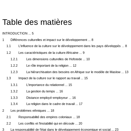
Table des matières
INTRODUCTION ... 5
1
Différences culturelles et impact sur le développement ... 8
1.1
L'influence de la culture sur le développement dans les pays développés ... 8
1.2
Les caractéristiques de la culture Africaine ... 9
1.2.1
Les dimensions culturelles de Hofstede ... 10
1.2.2
Le rôle important de la religion ... 12
1.2.3
La hiérarchisation des besoins en Afrique sur le modèle de Maslow ... 13
1.3
Impact de la culture sur le rapport au travail ... 15
1.3.1
L'importance du relationnel ... 15
1.3.2
La gestion du temps ... 16
1.3.3
Distance employé-employeur ... 16
1.3.4
La religion dans le cadre de travail ... 17
2
Les problèmes ethniques ... 18
2.1
Responsabilité des empires coloniaux ... 18
2.2
Les conflits et l'instabilité qui en découle ... 20
3
La responsabilité de l'état dans le développement économique et social ... 23