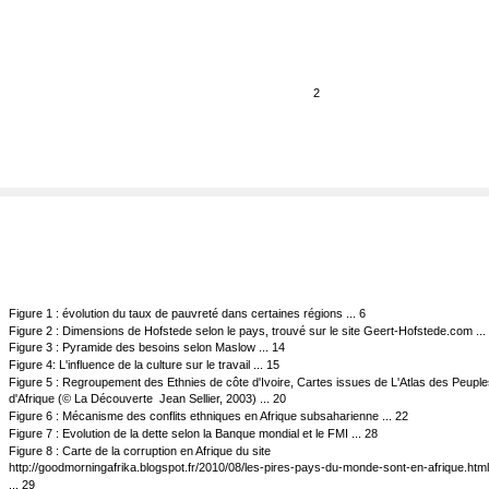
2
Figure 1 : évolution du taux de pauvreté dans certaines régions ... 6
Figure 2 : Dimensions de Hofstede selon le pays, trouvé sur le site Geert-Hofstede.com ...
Figure 3 : Pyramide des besoins selon Maslow ... 14
Figure 4: L'influence de la culture sur le travail ... 15
Figure 5 : Regroupement des Ethnies de côte d'Ivoire, Cartes issues de L'Atlas des Peuple
d'Afrique (© La Découverte ­ Jean Sellier, 2003) ... 20
Figure 6 : Mécanisme des conflits ethniques en Afrique subsaharienne ... 22
Figure 7 : Evolution de la dette selon la Banque mondial et le FMI ... 28
Figure 8 : Carte de la corruption en Afrique du site
http://goodmorningafrika.blogspot.fr/2010/08/les-pires-pays-du-monde-sont-en-afrique.html
... 29