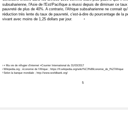
subsaharienne, l'Asie de l'Est/Pacifique a réussi depuis de diminuer ce taux
pauvreté de plus de 40%. A contrario, l'Afrique subsaharienne ne connait qu
réduction très lente du taux de pauvreté, c'est-à-dire du pourcentage de la p
vivant avec moins de 1,25 dollars par jour.
3
« Ma vie de réfugier d'internet »Courrier International du 31/03/2017
1
Wikipedia.org ; économie de l'Afrique ; https://fr.wikipedia.org/wiki/%C3%89conomie_de_l%27Afrique
2
Selon la banque mondiale ; http://www.worldbank.org/
3
5