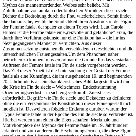
Mythos des mannermordenden Weibes sehr beliebt. Mit
Zuhilfenahme von antiken oder biblischen Vorbildern liesen viele
Dichter die Bedrohung durch die Frau wiederbeleben. Somit findet
die damonische, weibliche Sinnlichkeit ihren Ausdruck in der Figur
der Femme fatale, der spater zu einem Topos wird. Laut Carola
Hilmes ist die Femme fatale eine,,reizvolle und gefahliche” Frau, die
durch ihre Verfuhrungskunste nur eine Funktion hat – die ihr ins
Nezt gegangenen Manner zu vernichten. Aus dieser
Zusammensetzung entstehen die verschiedenen Geschichten und die
unterschiedlichen Frauengestalten.Um dem Phanomen naher
betrachten zu konnen, mussen primar die Grunde fur das verstarkte
Auftreten der Femme fatale im Fin de siecle vorgebracht werden.
Das Ziel dieser Arbeit ist die Untersuchung der Gestalt der Femme
fatale als eine Kunstfigur, die im ausgehenden 19. und beginnenden
20. Jahrhunderts als ein charakteristisches Bild dargestellt wird und
die Krise im Fin de siecle – Weltschmerz, Endzeitstimmung,
Orientierungsverlust – in sich eng verknupft. Zuerst is es
erforderlich, Begriffe wie Fin de siecle und Dekadenz zu definieren,
ohne die ein Verstandnis der Konstruktion dieser Frauengestalt nicht
moglich ist. Desweiteren folgteine Erklarung daruber, warum der
Typus Femme fatale in der Epoche des Fin de siecle so verbreitet ist.
Hierbei werden zum einen die Eigenschaften, Merkmale und
Motivkomplexe des Mythos der Femme fatale im 19. Jahrhundert
erlautert und zum anderen die Erscheinungsformen, die diese Figur