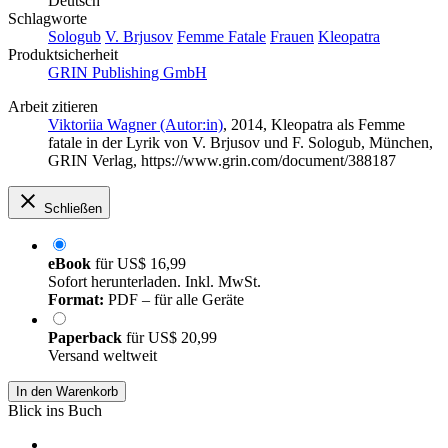
Deutsch
Schlagworte
Sologub
V. Brjusov
Femme Fatale
Frauen
Kleopatra
Produktsicherheit
GRIN Publishing GmbH
Arbeit zitieren
Viktoriia Wagner (Autor:in)
, 2014, Kleopatra als Femme
fatale in der Lyrik von V. Brjusov und F. Sologub, München,
GRIN Verlag, https://www.grin.com/document/388187
Schließen
eBook
für
US$ 16,99
Sofort herunterladen. Inkl. MwSt.
Format:
PDF – für alle Geräte
Paperback
für
US$ 20,99
Versand weltweit
In den Warenkorb
Blick ins Buch