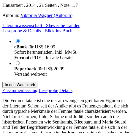
Hausarbeit , 2014 , 21 Seiten , Note: 1,7
Autor:in:
Viktoriia Wagner (Autor:in)
Literaturwissenschaft - Slawische Länder
Leseprobe & Details
Blick ins Buch
eBook
für
US$ 16,99
Sofort herunterladen. Inkl. MwSt.
Format:
PDF – für alle Geräte
Paperback
für
US$ 20,99
Versand weltweit
In den Warenkorb
Zusammenfassung
Leseprobe
Details
Die Femme fatale ist eine der am wenigsten greifbaren Figuren in
der Literatur. Schon seit der Antike gibt es Frauengestalten, die sich
durch typische Merkmale der Femme fatale charakterisiert werden.
Nicht nur Carmen, Lulu, Salome und Judith, sondern auch die
historischen Personen wie Semiramis, Kleopatra und Maria Stuard
sind Teil der Begriffsentwicklung der Femme fatale, die sich in der
Literatur realisieren. Gerade in der Epoche des Fin de siecle war der