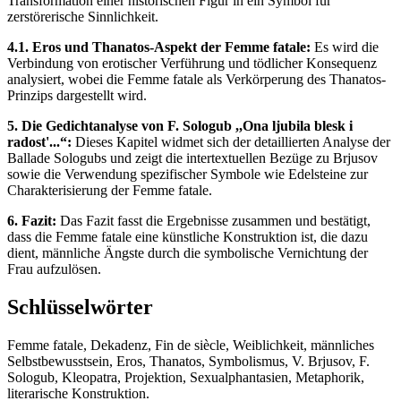
Transformation einer historischen Figur in ein Symbol für
zerstörerische Sinnlichkeit.
4.1. Eros und Thanatos-Aspekt der Femme fatale:
Es wird die
Verbindung von erotischer Verführung und tödlicher Konsequenz
analysiert, wobei die Femme fatale als Verkörperung des Thanatos-
Prinzips dargestellt wird.
5. Die Gedichtanalyse von F. Sologub ,,Ona ljubila blesk i
radost'...“:
Dieses Kapitel widmet sich der detaillierten Analyse der
Ballade Sologubs und zeigt die intertextuellen Bezüge zu Brjusov
sowie die Verwendung spezifischer Symbole wie Edelsteine zur
Charakterisierung der Femme fatale.
6. Fazit:
Das Fazit fasst die Ergebnisse zusammen und bestätigt,
dass die Femme fatale eine künstliche Konstruktion ist, die dazu
dient, männliche Ängste durch die symbolische Vernichtung der
Frau aufzulösen.
Schlüsselwörter
Femme fatale, Dekadenz, Fin de siècle, Weiblichkeit, männliches
Selbstbewusstsein, Eros, Thanatos, Symbolismus, V. Brjusov, F.
Sologub, Kleopatra, Projektion, Sexualphantasien, Metaphorik,
literarische Konstruktion.