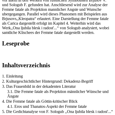
vor allem in den Werken von russischen Symbolisten Brjusov V.
und Sologub F. gefunden hat. Anschliesend wird zur Analyse der
Femme fatale als Projektion mannlicher Angste und Wunsche
ubergegangen. Parallel wird dieses Phanomen mit Beispielen aus
Brjusovs,,Kleopatra“ erlautert. Eine Darstellung der Femme fatale
als Carica dargestellt erfolgt im Kapitel 4. Weiterhin wird das
Werk,,Ona ljubila blesk i radost'...“ von Sologub analysiert, wobei
samtliche Klischees der Femme fatale dargestellt werden.
Leseprobe
Inhaltsverzeichnis
1. Einleitung
2. Kulturgeschichtlicher Hintergrund: Dekadenz-Begriff
3. Das Frauenbild in der dekadenten Literatur
3.1. Die Femme fatale als Projektion männlicher Wünsche und
Ängste
4. Die Femme fatale als Göttin-kritischer Blick
4.1. Eros und Thanatos-Aspekt der Femme fatale
5. Die Gedichtanalyse von F. Sologub ,,Ona ljubila blesk i radost'...“