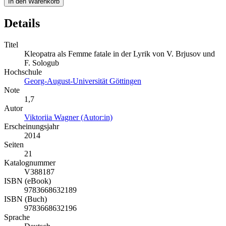
In den Warenkorb
Details
Titel
Kleopatra als Femme fatale in der Lyrik von V. Brjusov und
F. Sologub
Hochschule
Georg-August-Universität Göttingen
Note
1,7
Autor
Viktoriia Wagner (Autor:in)
Erscheinungsjahr
2014
Seiten
21
Katalognummer
V388187
ISBN (eBook)
9783668632189
ISBN (Buch)
9783668632196
Sprache