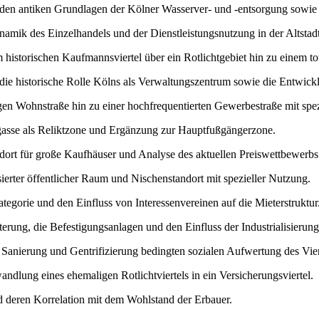
 den antiken Grundlagen der Kölner Wasserver- und -entsorgung sowie 
amik des Einzelhandels und der Dienstleistungsnutzung in der Altstadt 
historischen Kaufmannsviertel über ein Rotlichtgebiet hin zu einem to
die historische Rolle Kölns als Verwaltungszentrum sowie die Entwickl
gen Wohnstraße hin zu einer hochfrequentierten Gewerbestraße mit sp
gasse als Reliktzone und Ergänzung zur Hauptfußgängerzone.
dort für große Kaufhäuser und Analyse des aktuellen Preiswettbewerbs
sierter öffentlicher Raum und Nischenstandort mit spezieller Nutzung.
gorie und den Einfluss von Interessenvereinen auf die Mieterstruktur
erung, die Befestigungsanlagen und den Einfluss der Industrialisierung
anierung und Gentrifizierung bedingten sozialen Aufwertung des Vier
dlung eines ehemaligen Rotlichtviertels in ein Versicherungsviertel.
nd deren Korrelation mit dem Wohlstand der Erbauer.