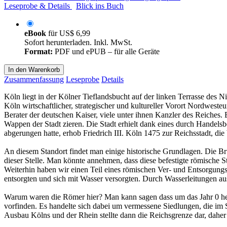
Leseprobe & Details
Blick ins Buch
eBook
für
US$ 6,99
Sofort herunterladen. Inkl. MwSt.
Format:
PDF und ePUB – für alle Geräte
In den Warenkorb
Zusammenfassung
Leseprobe
Details
Köln liegt in der Kölner Tieflandsbucht auf der linken Terrasse des N
Köln wirtschaftlicher, strategischer und kultureller Vorort Nordwest
Berater der deutschen Kaiser, viele unter ihnen Kanzler des Reiches
Wappen der Stadt zieren. Die Stadt erhielt dank eines durch Handel
abgerungen hatte, erhob Friedrich III. Köln 1475 zur Reichsstadt, die
An diesem Standort findet man einige historische Grundlagen. Die Brun
dieser Stelle. Man könnte annehmen, dass diese befestigte römische 
Weiterhin haben wir einen Teil eines römischen Ver- und Entsorgung
entsorgten und sich mit Wasser versorgten. Durch Wasserleitungen a
Warum waren die Römer hier? Man kann sagen dass um das Jahr 0 her
vorfinden. Es handelte sich dabei um vermessene Siedlungen, die i
Ausbau Kölns und der Rhein stellte dann die Reichsgrenze dar, daher