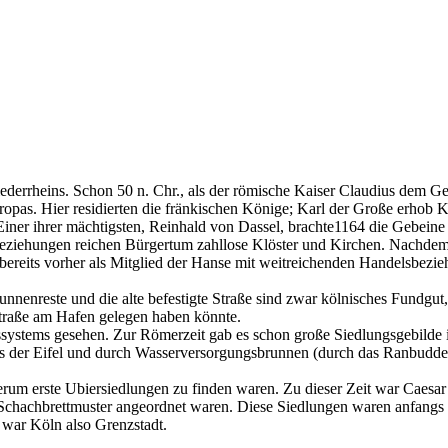
iederrheins. Schon 50 n. Chr., als der römische Kaiser Claudius dem Ge
europas. Hier residierten die fränkischen Könige; Karl der Große erhob
. Einer ihrer mächtigsten, Reinhald von Dassel, brachte1164 die Gebei
sbeziehungen reichen Bürgertum zahllose Klöster und Kirchen. Nachdem
 bereits vorher als Mitglied der Hanse mit weitreichenden Handelsbezie
nenreste und die alte befestigte Straße sind zwar kölnisches Fundgut, 
Straße am Hafen gelegen haben könnte.
ssystems gesehen. Zur Römerzeit gab es schon große Siedlungsgebilde
us der Eifel und durch Wasserversorgungsbrunnen (durch das Ranbudde
um erste Ubiersiedlungen zu finden waren. Zu dieser Zeit war Caesa
m Schachbrettmuster angeordnet waren. Diese Siedlungen waren anfang
 war Köln also Grenzstadt.