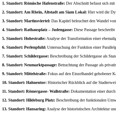
1. Standort: Römische Hafenstraße:
Der Abschnitt befasst sich mit
2. Standort: Am Rhein, Altstadt am Siam Lokal:
Hier wird die Dyn
3. Standort: Martinsviertel:
Das Kapitel beleuchtet den Wandel vom 
4. Standort: Rathausplatz – Judengasse:
Diese Passage beschreibt 
5. Standort: Hohestraße:
Analyse der Transformation einer ehemali
6. Standort: Perlenpfuhl:
Untersuchung der Funktion einer Parallel
7. Standort: Schildergasse:
Beschreibung der Schildergasse als Stan
8. Standort: Neumarktpassage:
Betrachtung der Passage als privati
9. Standort: Mittelstraße:
Fokus auf den Einzelhandel gehobener Kate
10. Standort: Hahnentor:
Historischer Rückblick auf die Stadterweit
11. Standort: Römergasse- Wallstraße:
Dokumentation einer durch S
12. Standort: Hildeburg Platz:
Beschreibung der funktionalen Umwan
13. Standort: Hansaring:
Analyse der historistischen Architektur u