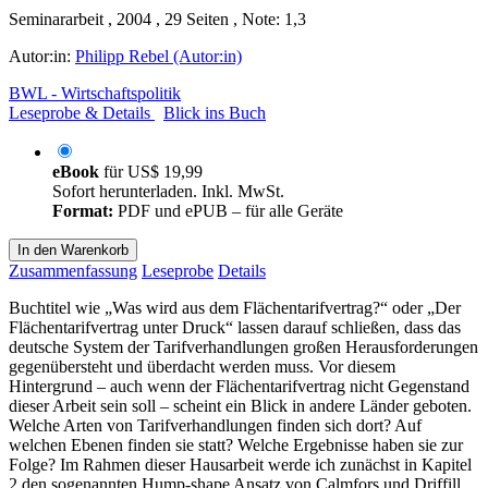
Seminararbeit , 2004 , 29 Seiten , Note: 1,3
Autor:in:
Philipp Rebel (Autor:in)
BWL - Wirtschaftspolitik
Leseprobe & Details
Blick ins Buch
eBook
für
US$ 19,99
Sofort herunterladen. Inkl. MwSt.
Format:
PDF und ePUB – für alle Geräte
In den Warenkorb
Zusammenfassung
Leseprobe
Details
Buchtitel wie „Was wird aus dem Flächentarifvertrag?“ oder „Der
Flächentarifvertrag unter Druck“ lassen darauf schließen, dass das
deutsche System der Tarifverhandlungen großen Herausforderungen
gegenübersteht und überdacht werden muss. Vor diesem
Hintergrund – auch wenn der Flächentarifvertrag nicht Gegenstand
dieser Arbeit sein soll – scheint ein Blick in andere Länder geboten.
Welche Arten von Tarifverhandlungen finden sich dort? Auf
welchen Ebenen finden sie statt? Welche Ergebnisse haben sie zur
Folge? Im Rahmen dieser Hausarbeit werde ich zunächst in Kapitel
2 den sogenannten Hump-shape Ansatz von Calmfors und Driffill