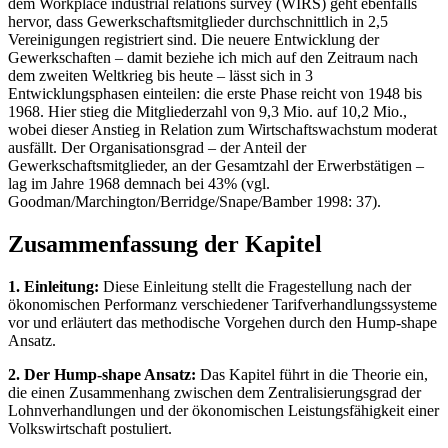
dem Workplace industrial relations survey (WIRS) geht ebenfalls
hervor, dass Gewerkschaftsmitglieder durchschnittlich in 2,5
Vereinigungen registriert sind. Die neuere Entwicklung der
Gewerkschaften – damit beziehe ich mich auf den Zeitraum nach
dem zweiten Weltkrieg bis heute – lässt sich in 3
Entwicklungsphasen einteilen: die erste Phase reicht von 1948 bis
1968. Hier stieg die Mitgliederzahl von 9,3 Mio. auf 10,2 Mio.,
wobei dieser Anstieg in Relation zum Wirtschaftswachstum moderat
ausfällt. Der Organisationsgrad – der Anteil der
Gewerkschaftsmitglieder, an der Gesamtzahl der Erwerbstätigen –
lag im Jahre 1968 demnach bei 43% (vgl.
Goodman/Marchington/Berridge/Snape/Bamber 1998: 37).
Zusammenfassung der Kapitel
1. Einleitung:
Diese Einleitung stellt die Fragestellung nach der
ökonomischen Performanz verschiedener Tarifverhandlungssysteme
vor und erläutert das methodische Vorgehen durch den Hump-shape
Ansatz.
2. Der Hump-shape Ansatz:
Das Kapitel führt in die Theorie ein,
die einen Zusammenhang zwischen dem Zentralisierungsgrad der
Lohnverhandlungen und der ökonomischen Leistungsfähigkeit einer
Volkswirtschaft postuliert.