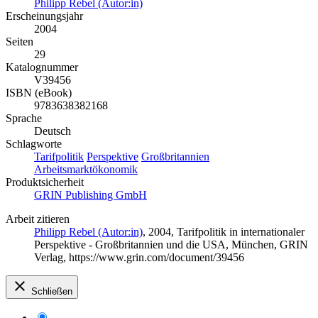
Philipp Rebel (Autor:in)
Erscheinungsjahr
2004
Seiten
29
Katalognummer
V39456
ISBN (eBook)
9783638382168
Sprache
Deutsch
Schlagworte
Tarifpolitik
Perspektive
Großbritannien
Arbeitsmarktökonomik
Produktsicherheit
GRIN Publishing GmbH
Arbeit zitieren
Philipp Rebel (Autor:in)
, 2004, Tarifpolitik in internationaler
Perspektive - Großbritannien und die USA, München, GRIN
Verlag, https://www.grin.com/document/39456
Schließen