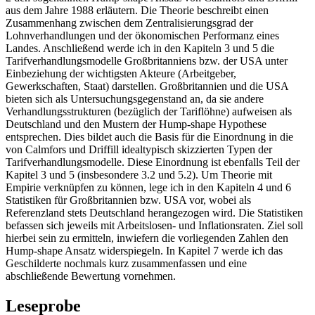
aus dem Jahre 1988 erläutern. Die Theorie beschreibt einen
Zusammenhang zwischen dem Zentralisierungsgrad der
Lohnverhandlungen und der ökonomischen Performanz eines
Landes. Anschließend werde ich in den Kapiteln 3 und 5 die
Tarifverhandlungsmodelle Großbritanniens bzw. der USA unter
Einbeziehung der wichtigsten Akteure (Arbeitgeber,
Gewerkschaften, Staat) darstellen. Großbritannien und die USA
bieten sich als Untersuchungsgegenstand an, da sie andere
Verhandlungsstrukturen (bezüglich der Tariflöhne) aufweisen als
Deutschland und den Mustern der Hump-shape Hypothese
entsprechen. Dies bildet auch die Basis für die Einordnung in die
von Calmfors und Driffill idealtypisch skizzierten Typen der
Tarifverhandlungsmodelle. Diese Einordnung ist ebenfalls Teil der
Kapitel 3 und 5 (insbesondere 3.2 und 5.2). Um Theorie mit
Empirie verknüpfen zu können, lege ich in den Kapiteln 4 und 6
Statistiken für Großbritannien bzw. USA vor, wobei als
Referenzland stets Deutschland herangezogen wird. Die Statistiken
befassen sich jeweils mit Arbeitslosen- und Inflationsraten. Ziel soll
hierbei sein zu ermitteln, inwiefern die vorliegenden Zahlen den
Hump-shape Ansatz widerspiegeln. In Kapitel 7 werde ich das
Geschilderte nochmals kurz zusammenfassen und eine
abschließende Bewertung vornehmen.
Leseprobe