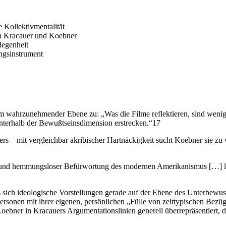
 Kollektivmentalität
rn Kracauer und Koebner
legenheit
ungsinstrument
 wahrzunehmender Ebene zu: „Was die Filme reflektieren, sind wenige
 unterhalb der Bewußtseinsdimension erstrecken.“17
ers – mit vergleichbar akribischer Hartnäckigkeit sucht Koebner sie zu
nd hemmungsloser Befürwortung des modernen Amerikanismus […] lässt
s sich ideologische Vorstellungen gerade auf der Ebene des Unterbewus
ersonen mit ihrer eigenen, persönlichen „Fülle von zeittypischen Bezüge
oebner in Kracauers Argumentationslinien generell überrepräsentiert, da