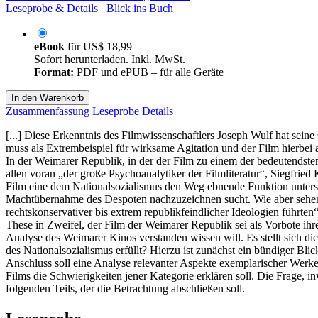
Leseprobe & Details
Blick ins Buch
eBook
für
US$ 18,99
Sofort herunterladen. Inkl. MwSt.
Format:
PDF und ePUB – für alle Geräte
In den Warenkorb
Zusammenfassung
Leseprobe
Details
[...] Diese Erkenntnis des Filmwissenschaftlers Joseph Wulf hat sei
muss als Extrembeispiel für wirksame Agitation und der Film hierbei a
In der Weimarer Republik, in der der Film zu einem der bedeutendsten
allen voran „der große Psychoanalytiker der Filmliteratur“, Siegfried
Film eine dem Nationalsozialismus den Weg ebnende Funktion unterstel
Machtübernahme des Despoten nachzuzeichnen sucht. Wie aber sehen S
rechtskonservativer bis extrem republikfeindlicher Ideologien führte
These in Zweifel, der Film der Weimarer Republik sei als Vorbote ihr
Analyse des Weimarer Kinos verstanden wissen will. Es stellt sich di
des Nationalsozialismus erfüllt? Hierzu ist zunächst ein bündiger Bli
Anschluss soll eine Analyse relevanter Aspekte exemplarischer Werke 
Films die Schwierigkeiten jener Kategorie erklären soll. Die Frage,
folgenden Teils, der die Betrachtung abschließen soll.