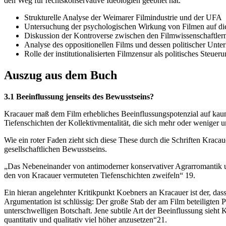
den Weg für rechtskonservative Ideologien geebnet hat.
Strukturelle Analyse der Weimarer Filmindustrie und der UFA
Untersuchung der psychologischen Wirkung von Filmen auf die
Diskussion der Kontroverse zwischen den Filmwissenschaftle
Analyse des oppositionellen Films und dessen politischer Unter
Rolle der institutionalisierten Filmzensur als politisches Steuer
Auszug aus dem Buch
3.1 Beeinflussung jenseits des Bewusstseins?
Kracauer maß dem Film erhebliches Beeinflussungspotenzial auf kaum
Tiefenschichten der Kollektivmentalität, die sich mehr oder weniger
Wie ein roter Faden zieht sich diese These durch die Schriften Kracau
gesellschaftlichen Bewusstseins.
„Das Nebeneinander von antimoderner konservativer Agrarromantik u
den von Kracauer vermuteten Tiefenschichten zweifeln“ 19.
Ein hieran angelehnter Kritikpunkt Koebners an Kracauer ist der, das
Argumentation ist schlüssig: Der große Stab der am Film beteiligten P
unterschwelligen Botschaft. Jene subtile Art der Beeinflussung sieht K
quantitativ und qualitativ viel höher anzusetzen“21.