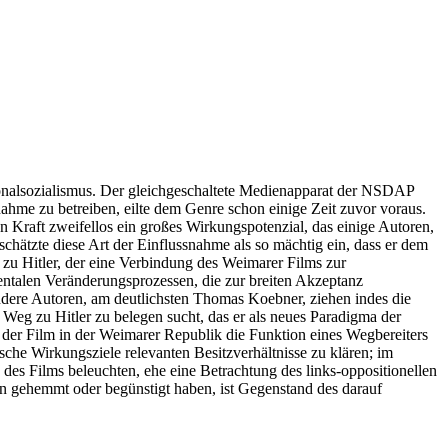
tionalsozialismus. Der gleichgeschaltete Medienapparat der NSDAP
snahme zu betreiben, eilte dem Genre schon einige Zeit zuvor voraus.
n Kraft zweifellos ein großes Wirkungspotenzial, das einige Autoren,
schätzte diese Art der Einflussnahme als so mächtig ein, dass er dem
 zu Hitler, der eine Verbindung des Weimarer Films zur
ntalen Veränderungsprozessen, die zur breiten Akzeptanz
Andere Autoren, am deutlichsten Thomas Koebner, ziehen indes die
 Weg zu Hitler zu belegen sucht, das er als neues Paradigma der
t der Film in der Weimarer Republik die Funktion eines Wegbereiters
ische Wirkungsziele relevanten Besitzverhältnisse zu klären; im
des Films beleuchten, ehe eine Betrachtung des links-oppositionellen
en gehemmt oder begünstigt haben, ist Gegenstand des darauf