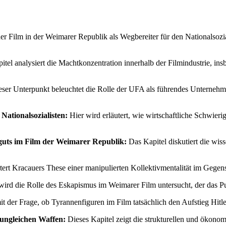
der Film in der Weimarer Republik als Wegbereiter für den Nationalsoz
tel analysiert die Machtkonzentration innerhalb der Filmindustrie, i
ser Unterpunkt beleuchtet die Rolle der UFA als führendes Unternehmen
Nationalsozialisten:
Hier wird erläutert, wie wirtschaftliche Schwierigk
nguts im Film der Weimarer Republik:
Das Kapitel diskutiert die wis
rtert Kracauers These einer manipulierten Kollektivmentalität im Geg
wird die Rolle des Eskapismus im Weimarer Film untersucht, der das Pu
t der Frage, ob Tyrannenfiguren im Film tatsächlich den Aufstieg Hitler
 ungleichen Waffen:
Dieses Kapitel zeigt die strukturellen und ökonom