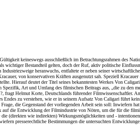
ne Gültigkeit keineswegs ausschließlich im Betrachtungsrahmen des Na
ls wichtiger Bestandteil gelten, doch der Ruf, aktiv politische Einflus
 Industriezweige heranwuchs, entfaltete er neben seiner wirtschaftliche
 Kracauer, von konservativen Kräften ausgenutzt sah. Speziell Kracauer 
lte. Hierauf deutet der Titel seines bekanntesten Werkes Von Caligari
pezifik, Art und Umfang des filmischen Beitrags aus, „die zu den me
n“?, fragt Helmut Korte, Deutschlands führender Filmwissenschaftler. 
es Endes zu verstehen, wie er in seinem Aufsatz Von Caligari führt kein
e Frage, die Gegenstand der vorliegenden Arbeit sein soll: Inwiefern ha
ck auf die Entwicklung der Filmindustrie von Nöten, um die für die film
die (direkten wie indirekten) Wirkungsmöglichkeiten und - intentionen 
 inwiefern presserechtliche Bestimmungen die untersuchten Entwicklung