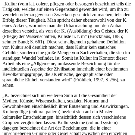
„Kultur (vom lat. colere, pflegen oder besorgen) bezeichnet teils die
Tätigkeit, welche auf einen Gegenstand gewendet wird, um ihn zu
veredeln oder zu gewissen Zwecken geschickt zu machen, teils den
Erfolg dieser Tätigkeit. Man spricht daher ebensowohl von der K.
eines Ackers, worunter man die Urbarmachung und den Anbau
desselben versteht, als von der K. (Ausbildung) des Geistes, der K.
(Pflege) der Wissenschaften, Künste u. f. m“ (Brockhaus, 1885;
zehnter Band; S. 661). Diese sehr allgemein gehaltene Definition
von Kultur soll deutlich machen, dass Kultur kein statisches
Gebilde, sondern eine große Menge von Sachverhalten, die sich im
ständigen Wandel befindet, ist. Somit ist Kultur im Kontext dieser
Arbeit als eine „Allgemeine, umfassende Bezeichnung für die
intellektuellen Aspekte der Zivilisation innerhalb einer bestimmten
Bevölkerungsgruppe, die als ethische, geographische oder
sprachliche Einheit verstanden wird“ (Fröhlich, 1997, S.256), zu
sehen.
„K. bezeichnet sich im weiteren Sinn auf die Gesamtheit der
Mythen, Künste, Wissenschaften, sozialen Normen und
Gewohnheiten einschließlich ihrer Entstehung und Auswirkungen.
Kulturgefüge (cultural pattern) bezieht sich auf ein Muster
kultureller Entscheidungen, hinsichtlich dessen sich verschiedene
Gruppen vergleichen lassen. Kultursysteme (cultural system)
dagegen bezeichnet die Art der Beziehungen, die in einer
umschriebenen Gruppe oder Gesellschaft zwischen den einzelnen