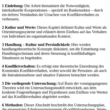
1 Einleitung:
Die Arbeit thematisiert die Notwendigkeit,
interkulturelle Kooperationen – speziell im Bankensektor – durch
ein tieferes Verständnis der Ursachen von Konfliktverhalten zu
verbessern.
2 Kultur und Werte:
Dieses Kapitel definiert Kultur und Werte als
Orientierungssysteme und erläutert deren Einfluss auf das Verhalten
von Individuen im organisationalen Kontext.
3 Handlung – Kultur und Persönlichkeit:
Hier werden
handlungstheoretische Konzepte diskutiert, um die Entstehung von
Handlungsschemata und deren Steuerung in konflikthaltigen
Situationen zu begründen.
4 Konfliktverhalten:
Es erfolgt eine theoretische Einordnung des
Konstrukts Konfliktverhalten, wobei sowohl die Personen- als auch
die Interaktionsebene und situative Faktoren betrachtet werden.
5 Die vorliegende Untersuchung:
Auf Basis der vorangegangenen
Theorien wird ein Untersuchungsmodell entwickelt, aus dem
konkrete Fragestellungen und Hypothesen zum Einfluss von Werten
auf das Konfliktverhalten abgeleitet werden.
6 Methoden:
Dieser Abschnitt beschreibt den Untersuchungsplan,
die eingesetzten Erhebungsinstrumente (Konfliktfragebogen, Werte-