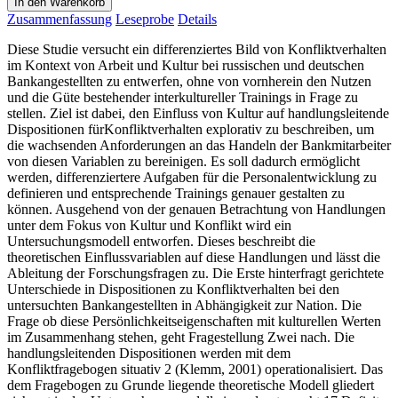
In den Warenkorb
Zusammenfassung
Leseprobe
Details
Diese Studie versucht ein differenziertes Bild von Konfliktverhalten
im Kontext von Arbeit und Kultur bei russischen und deutschen
Bankangestellten zu entwerfen, ohne von vornherein den Nutzen
und die Güte bestehender interkultureller Trainings in Frage zu
stellen. Ziel ist dabei, den Einfluss von Kultur auf handlungsleitende
Dispositionen fürKonfliktverhalten explorativ zu beschreiben, um
die wachsenden Anforderungen an das Handeln der Bankmitarbeiter
von diesen Variablen zu bereinigen. Es soll dadurch ermöglicht
werden, differenziertere Aufgaben für die Personalentwicklung zu
definieren und entsprechende Trainings genauer gestalten zu
können. Ausgehend von der genauen Betrachtung von Handlungen
unter dem Fokus von Kultur und Konflikt wird ein
Untersuchungsmodell entworfen. Dieses beschreibt die
theoretischen Einflussvariablen auf diese Handlungen und lässt die
Ableitung der Forschungsfragen zu. Die Erste hinterfragt gerichtete
Unterschiede in Dispositionen zu Konfliktverhalten bei den
untersuchten Bankangestellten in Abhängigkeit zur Nation. Die
Frage ob diese Persönlichkeitseigenschaften mit kulturellen Werten
im Zusammenhang stehen, geht Fragestellung Zwei nach. Die
handlungsleitenden Dispositionen werden mit dem
Konfliktfragebogen situativ 2 (Klemm, 2001) operationalisiert. Das
dem Fragebogen zu Grunde liegende theoretische Modell gliedert