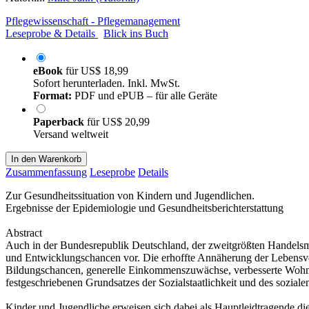
Pflegewissenschaft - Pflegemanagement
Leseprobe & Details
Blick ins Buch
eBook
für
US$ 18,99
Sofort herunterladen. Inkl. MwSt.
Format:
PDF und ePUB – für alle Geräte
Paperback
für
US$ 20,99
Versand weltweit
In den Warenkorb
Zusammenfassung
Leseprobe
Details
Zur Gesundheitssituation von Kindern und Jugendlichen.
Ergebnisse der Epidemiologie und Gesundheitsberichterstattung
Abstract
Auch in der Bundesrepublik Deutschland, der zweitgrößten Handelsma
und Entwicklungschancen vor. Die erhoffte Annäherung der Lebensve
Bildungschancen, generelle Einkommenszuwächse, verbesserte Wohnqual
festgeschriebenen Grundsatzes der Sozialstaatlichkeit und des sozi
Kinder und Jugendliche erweisen sich dabei als Hauptleidtragende die