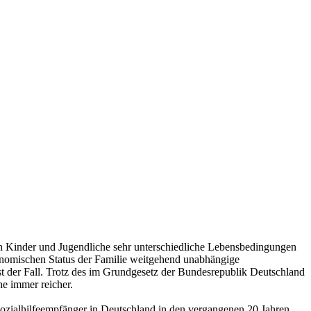
en Kinder und Jugendliche sehr unterschiedliche Lebensbedingungen
onomischen Status der Familie weitgehend unabhängige
st der Fall. Trotz des im Grundgesetz der Bundesrepublik Deutschland
e immer reicher.
 Sozialhilfeempfänger in Deutschland in den vergangenen 20 Jahren