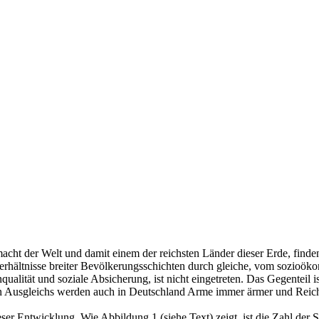
cht der Welt und damit einem der reichsten Länder dieser Erde, find
rhältnisse breiter Bevölkerungsschichten durch gleiche, vom sozioök
ität und soziale Absicherung, ist nicht eingetreten. Das Gegenteil i
alen Ausgleichs werden auch in Deutschland Arme immer ärmer und Reich
ser Entwicklung. Wie Abbildung 1 (siehe Text) zeigt, ist die Zahl der