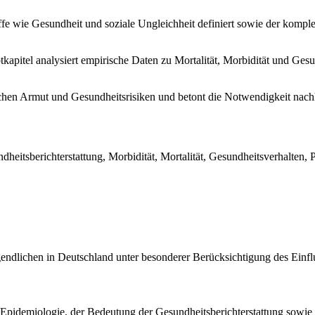
ffe wie Gesundheit und soziale Ungleichheit definiert sowie der kom
apitel analysiert empirische Daten zu Mortalität, Morbidität und Gesun
hen Armut und Gesundheitsrisiken und betont die Notwendigkeit nac
eitsberichterstattung, Morbidität, Mortalität, Gesundheitsverhalten, P
gendlichen in Deutschland unter besonderer Berücksichtigung des Einfl
pidemiologie, der Bedeutung der Gesundheitsberichterstattung sowie d