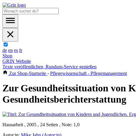
de
en
es
fr
Shop
GRIN Website
Texte veröffentlichen, Rundum-Service genießen
Zur Shop-Startseite
›
Pflegewissenschaft - Pflegemanagement
Zur Gesundheitssituation von K
Gesundheitsberichterstattung
Hausarbeit , 2005 , 24 Seiten , Note: 1,0
Autor:in:
Mike Jahn (Autor:in)