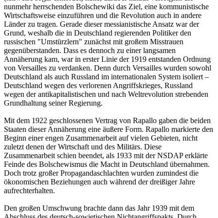
nunmehr herrschenden Bolschewiki das Ziel, eine kommunistische
Wirtschaftsweise einzuführen und die Revolution auch in andere
Länder zu tragen. Gerade dieser messianistische Ansatz war der
Grund, weshalb die in Deutschland regierenden Politiker den
russischen "Umstürzlern" zunächst mit großem Misstrauen
gegenüberstanden. Dass es dennoch zu einer langsamen
Annäherung kam, war in erster Linie der 1919 entstanden Ordnung
von Versailles zu verdanken. Denn durch Versailles wurden sowohl
Deutschland als auch Russland im internationalen System isoliert –
Deutschland wegen des verlorenen Angriffskrieges, Russland
wegen der antikapitalistischen und nach Weltrevolution strebenden
Grundhaltung seiner Regierung.
Mit dem 1922 geschlossenen Vertrag von Rapallo gaben die beiden
Staaten dieser Annäherung eine äußere Form. Rapallo markierte den
Beginn einer engen Zusammenarbeit auf vielen Gebieten, nicht
zuletzt denen der Wirtschaft und des Militärs. Diese
Zusammenarbeit schien beendet, als 1933 mit der NSDAP erklärte
Feinde des Bolschewismus die Macht in Deutschland übernahmen.
Doch trotz großer Propagandaschlachten wurden zumindest die
ökonomischen Beziehungen auch während der dreißiger Jahre
aufrechterhalten.
Den großen Umschwung brachte dann das Jahr 1939 mit dem
Abschluss des deutsch-sowjetischen Nichtangriffspakts. Durch