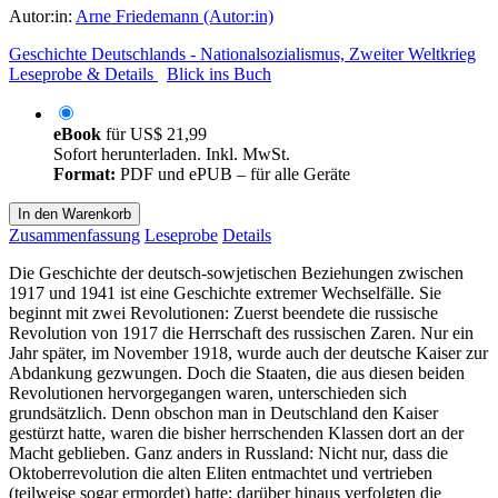
Autor:in:
Arne Friedemann (Autor:in)
Geschichte Deutschlands - Nationalsozialismus, Zweiter Weltkrieg
Leseprobe & Details
Blick ins Buch
eBook
für
US$ 21,99
Sofort herunterladen. Inkl. MwSt.
Format:
PDF und ePUB – für alle Geräte
In den Warenkorb
Zusammenfassung
Leseprobe
Details
Die Geschichte der deutsch-sowjetischen Beziehungen zwischen
1917 und 1941 ist eine Geschichte extremer Wechselfälle. Sie
beginnt mit zwei Revolutionen: Zuerst beendete die russische
Revolution von 1917 die Herrschaft des russischen Zaren. Nur ein
Jahr später, im November 1918, wurde auch der deutsche Kaiser zur
Abdankung gezwungen. Doch die Staaten, die aus diesen beiden
Revolutionen hervorgegangen waren, unterschieden sich
grundsätzlich. Denn obschon man in Deutschland den Kaiser
gestürzt hatte, waren die bisher herrschenden Klassen dort an der
Macht geblieben. Ganz anders in Russland: Nicht nur, dass die
Oktoberrevolution die alten Eliten entmachtet und vertrieben
(teilweise sogar ermordet) hatte; darüber hinaus verfolgten die