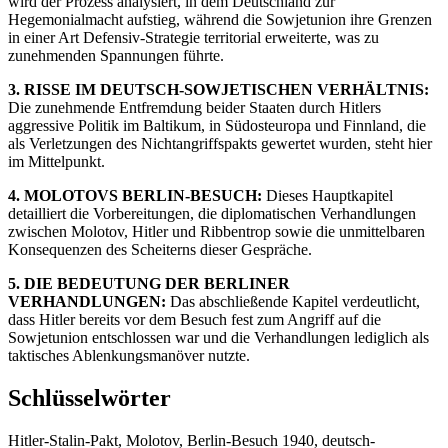
wird der Prozess analysiert, in dem Deutschland zur
Hegemonialmacht aufstieg, während die Sowjetunion ihre Grenzen
in einer Art Defensiv-Strategie territorial erweiterte, was zu
zunehmenden Spannungen führte.
3. RISSE IM DEUTSCH-SOWJETISCHEN VERHÄLTNIS:
Die zunehmende Entfremdung beider Staaten durch Hitlers
aggressive Politik im Baltikum, in Südosteuropa und Finnland, die
als Verletzungen des Nichtangriffspakts gewertet wurden, steht hier
im Mittelpunkt.
4. MOLOTOVS BERLIN-BESUCH:
Dieses Hauptkapitel
detailliert die Vorbereitungen, die diplomatischen Verhandlungen
zwischen Molotov, Hitler und Ribbentrop sowie die unmittelbaren
Konsequenzen des Scheiterns dieser Gespräche.
5. DIE BEDEUTUNG DER BERLINER
VERHANDLUNGEN:
Das abschließende Kapitel verdeutlicht,
dass Hitler bereits vor dem Besuch fest zum Angriff auf die
Sowjetunion entschlossen war und die Verhandlungen lediglich als
taktisches Ablenkungsmanöver nutzte.
Schlüsselwörter
Hitler-Stalin-Pakt, Molotov, Berlin-Besuch 1940, deutsch-