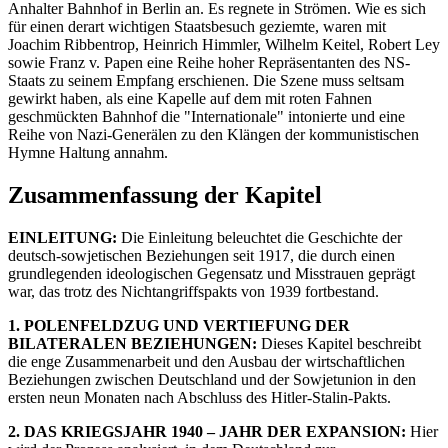
Anhalter Bahnhof in Berlin an. Es regnete in Strömen. Wie es sich
für einen derart wichtigen Staatsbesuch geziemte, waren mit
Joachim Ribbentrop, Heinrich Himmler, Wilhelm Keitel, Robert Ley
sowie Franz v. Papen eine Reihe hoher Repräsentanten des NS-
Staats zu seinem Empfang erschienen. Die Szene muss seltsam
gewirkt haben, als eine Kapelle auf dem mit roten Fahnen
geschmückten Bahnhof die "Internationale" intonierte und eine
Reihe von Nazi-Generälen zu den Klängen der kommunistischen
Hymne Haltung annahm.
Zusammenfassung der Kapitel
EINLEITUNG:
Die Einleitung beleuchtet die Geschichte der
deutsch-sowjetischen Beziehungen seit 1917, die durch einen
grundlegenden ideologischen Gegensatz und Misstrauen geprägt
war, das trotz des Nichtangriffspakts von 1939 fortbestand.
1. POLENFELDZUG UND VERTIEFUNG DER
BILATERALEN BEZIEHUNGEN:
Dieses Kapitel beschreibt
die enge Zusammenarbeit und den Ausbau der wirtschaftlichen
Beziehungen zwischen Deutschland und der Sowjetunion in den
ersten neun Monaten nach Abschluss des Hitler-Stalin-Pakts.
2. DAS KRIEGSJAHR 1940 – JAHR DER EXPANSION:
Hier