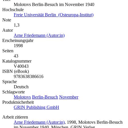
Molotovs Berlin-Besuch im November 1940
Hochschule
Freie Universität Berlin (Osteuropa-Institut)
Note
1,3
Autor
Arne Friedemann (Autor:in)
Erscheinungsjahr
1998
Seiten
43
Katalognummer
V40043
ISBN (eBook)
9783638386616
Sprache
Deutsch
Schlagworte
Molotovs
Berlin-Besuch
November
Produktsicherheit
GRIN Publishing GmbH
Arbeit zitieren
Arne Friedemann (Autor:in)
, 1998, Molotovs Berlin-Besuch
im November 1940, München, GRIN Verlag,