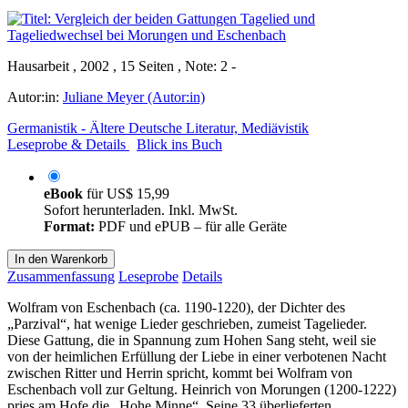
Hausarbeit , 2002 , 15 Seiten , Note: 2 -
Autor:in:
Juliane Meyer (Autor:in)
Germanistik - Ältere Deutsche Literatur, Mediävistik
Leseprobe & Details
Blick ins Buch
eBook
für
US$ 15,99
Sofort herunterladen. Inkl. MwSt.
Format:
PDF und ePUB – für alle Geräte
In den Warenkorb
Zusammenfassung
Leseprobe
Details
Wolfram von Eschenbach (ca. 1190-1220), der Dichter des
„Parzival“, hat wenige Lieder geschrieben, zumeist Tagelieder.
Diese Gattung, die in Spannung zum Hohen Sang steht, weil sie
von der heimlichen Erfüllung der Liebe in einer verbotenen Nacht
zwischen Ritter und Herrin spricht, kommt bei Wolfram von
Eschenbach voll zur Geltung. Heinrich von Morungen (1200-1222)
pries am Hofe die „Hohe Minne“. Seine 33 überlieferten