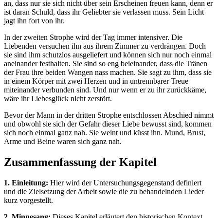
an, dass nur sie sich nicht über sein Erscheinen freuen kann, denn er
ist daran Schuld, dass ihr Geliebter sie verlassen muss. Sein Licht
jagt ihn fort von ihr.
In der zweiten Strophe wird der Tag immer intensiver. Die
Liebenden versuchen ihn aus ihrem Zimmer zu verdrängen. Doch
sie sind ihm schutzlos ausgeliefert und können sich nur noch einmal
aneinander festhalten. Sie sind so eng beieinander, dass die Tränen
der Frau ihre beiden Wangen nass machen. Sie sagt zu ihm, dass sie
in einem Körper mit zwei Herzen und in untrennbarer Treue
miteinander verbunden sind. Und nur wenn er zu ihr zurückkäme,
wäre ihr Liebesglück nicht zerstört.
Bevor der Mann in der dritten Strophe entschlossen Abschied nimmt
und obwohl sie sich der Gefahr dieser Liebe bewusst sind, kommen
sich noch einmal ganz nah. Sie weint und küsst ihn. Mund, Brust,
Arme und Beine waren sich ganz nah.
Zusammenfassung der Kapitel
1. Einleitung:
Hier wird der Untersuchungsgegenstand definiert
und die Zielsetzung der Arbeit sowie die zu behandelnden Lieder
kurz vorgestellt.
2. Minnesang:
Dieses Kapitel erläutert den historischen Kontext