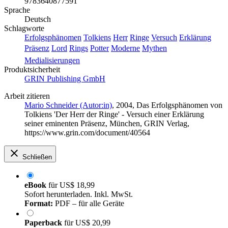
9783640877591
Sprache
Deutsch
Schlagworte
Erfolgsphänomen
Tolkiens
Herr
Ringe
Versuch
Erklärung
Präsenz
Lord
Rings
Potter
Moderne
Mythen
Medialisierungen
Produktsicherheit
GRIN Publishing GmbH
Arbeit zitieren
Mario Schneider (Autor:in)
, 2004, Das Erfolgsphänomen von
Tolkiens 'Der Herr der Ringe' - Versuch einer Erklärung
seiner eminenten Präsenz, München, GRIN Verlag,
https://www.grin.com/document/40564
Schließen
eBook
für
US$ 18,99
Sofort herunterladen. Inkl. MwSt.
Format:
PDF – für alle Geräte
Paperback
für
US$ 20,99