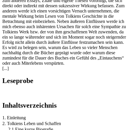
zum anderen Essays, Zitate und eigene Thesen vorbringt, die sich
direkt oder indirekt mit dessen sukzessiver Wirkung befassen. Zum
anderen werde ich einen vorsichtigen Versuch unternehmen, die
mentale Wirkung beim Lesen von Tolkiens Geschichte in die
Betrachtung mit einbeziehen. Neben äußeren Einflüssen werde ich
mich ebenso auch inhärenten Ursachen für solch eine Sympathie zu
Tolkiens Werk bzw. der von ihm geschaffenen Welt zuwenden, da
ein so lange währender und sich im Moment sogar noch steigernder
Erfolg nicht allein durch äußere Einflüsse festzumachen sein kann.
Es wird zu belegen sein, warum das Leben so vieler Menschen
nachhaltig durch die Bücher geprägt wurde oder warum diese
zumindest für die Dauer des Buches ein Gefühl des „Eintauchens“
oder auch Miterlebens verspürten.
[...]
Leseprobe
Inhaltsverzeichnis
1. Einleitung
2. Tolkiens Leben und Schaffen
2.1 Eine kurze Biografie