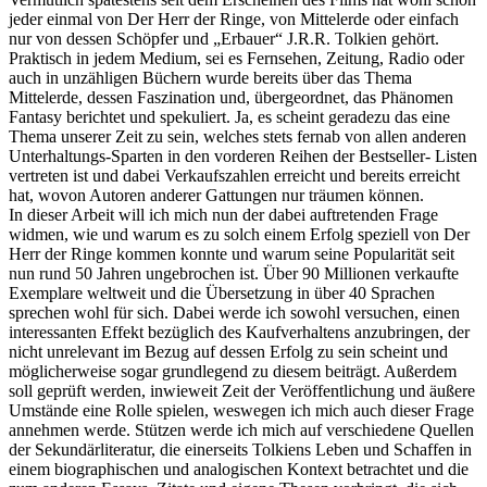
jeder einmal von Der Herr der Ringe, von Mittelerde oder einfach
nur von dessen Schöpfer und „Erbauer“ J.R.R. Tolkien gehört.
Praktisch in jedem Medium, sei es Fernsehen, Zeitung, Radio oder
auch in unzähligen Büchern wurde bereits über das Thema
Mittelerde, dessen Faszination und, übergeordnet, das Phänomen
Fantasy berichtet und spekuliert. Ja, es scheint geradezu das eine
Thema unserer Zeit zu sein, welches stets fernab von allen anderen
Unterhaltungs-Sparten in den vorderen Reihen der Bestseller- Listen
vertreten ist und dabei Verkaufszahlen erreicht und bereits erreicht
hat, wovon Autoren anderer Gattungen nur träumen können.
In dieser Arbeit will ich mich nun der dabei auftretenden Frage
widmen, wie und warum es zu solch einem Erfolg speziell von Der
Herr der Ringe kommen konnte und warum seine Popularität seit
nun rund 50 Jahren ungebrochen ist. Über 90 Millionen verkaufte
Exemplare weltweit und die Übersetzung in über 40 Sprachen
sprechen wohl für sich. Dabei werde ich sowohl versuchen, einen
interessanten Effekt bezüglich des Kaufverhaltens anzubringen, der
nicht unrelevant im Bezug auf dessen Erfolg zu sein scheint und
möglicherweise sogar grundlegend zu diesem beiträgt. Außerdem
soll geprüft werden, inwieweit Zeit der Veröffentlichung und äußere
Umstände eine Rolle spielen, weswegen ich mich auch dieser Frage
annehmen werde. Stützen werde ich mich auf verschiedene Quellen
der Sekundärliteratur, die einerseits Tolkiens Leben und Schaffen in
einem biographischen und analogischen Kontext betrachtet und die