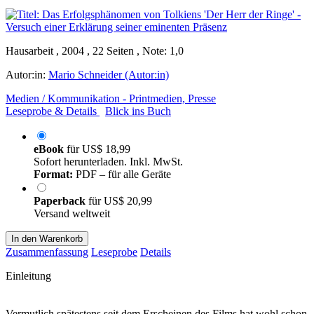
Hausarbeit , 2004 , 22 Seiten , Note: 1,0
Autor:in:
Mario Schneider (Autor:in)
Medien / Kommunikation - Printmedien, Presse
Leseprobe & Details
Blick ins Buch
eBook
für
US$ 18,99
Sofort herunterladen. Inkl. MwSt.
Format:
PDF – für alle Geräte
Paperback
für
US$ 20,99
Versand weltweit
In den Warenkorb
Zusammenfassung
Leseprobe
Details
Einleitung
Vermutlich spätestens seit dem Erscheinen des Films hat wohl schon