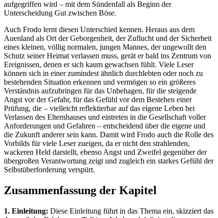
aufgegriffen wird – mit dem Sündenfall als Beginn der
Unterscheidung Gut zwischen Böse.
Auch Frodo lernt diesen Unterschied kennen. Heraus aus dem
Auenland als Ort der Geborgenheit, der Zuflucht und der Sicherheit
eines kleinen, völlig normalen, jungen Mannes, der ungewollt den
Schutz seiner Heimat verlassen muss, gerät er bald ins Zentrum von
Ereignissen, denen er sich kaum gewachsen fühlt. Viele Leser
können sich in einer zumindest ähnlich durchlebten oder noch zu
bestehenden Situation erkennen und vermögen so ein größeres
Verständnis aufzubringen für das Unbehagen, für die steigende
Angst vor der Gefahr, für das Gefühl vor dem Bestehen einer
Prüfung, die – vielleicht reflektierbar auf das eigene Leben bei
Verlassen des Elternhauses und eintreten in die Gesellschaft voller
Anforderungen und Gefahren – entscheidend über die eigene und
die Zukunft anderer sein kann. Damit wird Frodo auch die Rolle des
Vorbilds für viele Leser zueigen, da er nicht den strahlenden,
wackeren Held darstellt, ebenso Angst und Zweifel gegenüber der
übergroßen Verantwortung zeigt und zugleich ein starkes Gefühl der
Selbstüberforderung verspürt.
Zusammenfassung der Kapitel
1. Einleitung:
Diese Einleitung führt in das Thema ein, skizziert das