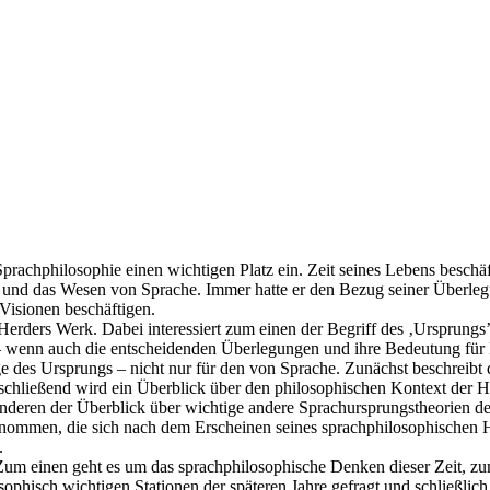
prachphilosophie einen wichtigen Platz ein. Zeit seines Lebens beschä
nd das Wesen von Sprache. Immer hatte er den Bezug seiner Überlegun
 Visionen beschäftigen.
erders Werk. Dabei interessiert zum einen der Begriff des ‚Ursprungs
 wenn auch die entscheidenden Überlegungen und ihre Bedeutung für H
ge des Ursprungs – nicht nur für den von Sprache. Zunächst beschreibt 
schließend wird ein Überblick über den philosophischen Kontext der 
nderen der Überblick über wichtige andere Sprachursprungstheorien de
nommen, die sich nach dem Erscheinen seines sprachphilosophischen 
.
Zum einen geht es um das sprachphilosophische Denken dieser Zeit, z
hisch wichtigen Stationen der späteren Jahre gefragt und schließlich