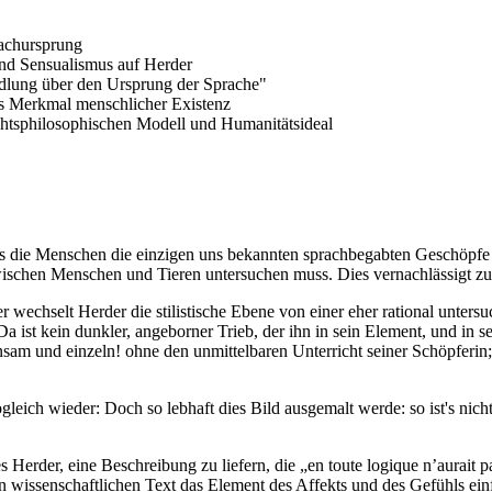
rachursprung
nd Sensualismus auf Herder
dlung über den Ursprung der Sprache"
ls Merkmal menschlicher Existenz
htsphilosophischen Modell und Humanitätsideal
s die Menschen die einzigen uns bekannten sprachbegabten Geschöpfe s
 zwischen Menschen und Tieren untersuchen muss. Dies vernachlässigt z
echselt Herder die stilistische Ebene von einer eher rational untersu
. Da ist kein dunkler, angeborner Trieb, der ihn in sein Element, und 
einsam und einzeln! ohne den unmittelbaren Unterricht seiner Schöpferin
leich wieder: Doch so lebhaft dies Bild ausgemalt werde: so ist's nicht
Herder, eine Beschreibung zu liefern, die „en toute logique n’aurait pas
 wissenschaftlichen Text das Element des Affekts und des Gefühls einfüh