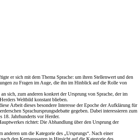
ftigte er sich mit dem Thema Sprache: um ihren Stellenwert und den
gen zu Fragen im Auge, die ihn im Hinblick auf die Rolle von
’ an sich, zum anderen konkret der Ursprung von Sprache, der im
erders Weltbild konstant blieben.
diese Arbeit dieses besondere Interesse der Epoche der Aufklärung für
Herderschen Sprachursprungsdebatte gegeben. Dabei interessieren zum
s 18. Jahrhunderts vor Herder.
Hauptwerkes richtet: Die Abhandlung über den Ursprung der
um anderen um die Kategorie des „Ursprungs“. Nach einer
 nach den Kernaussagen in Hinsicht auf die Kategorie des