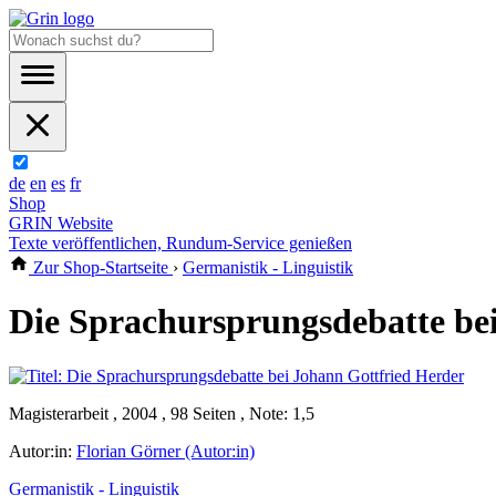
de
en
es
fr
Shop
GRIN Website
Texte veröffentlichen, Rundum-Service genießen
Zur Shop-Startseite
›
Germanistik - Linguistik
Die Sprachursprungsdebatte be
Magisterarbeit , 2004 , 98 Seiten , Note: 1,5
Autor:in:
Florian Görner (Autor:in)
Germanistik - Linguistik