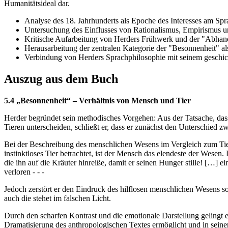
Humanitätsideal dar.
Analyse des 18. Jahrhunderts als Epoche des Interesses am Sp
Untersuchung des Einflusses von Rationalismus, Empirismus u
Kritische Aufarbeitung von Herders Frühwerk und der "Abhan
Herausarbeitung der zentralen Kategorie der "Besonnenheit" a
Verbindung von Herders Sprachphilosophie mit seinem geschic
Auszug aus dem Buch
5.4 „Besonnenheit“ – Verhältnis von Mensch und Tier
Herder begründet sein methodisches Vorgehen: Aus der Tatsache, das
Tieren unterscheiden, schließt er, dass er zunächst den Unterschied
Bei der Beschreibung des menschlichen Wesens im Vergleich zum Tier w
instinktloses Tier betrachtet, ist der Mensch das elendeste der Wesen
die ihn auf die Kräuter hinreiße, damit er seinen Hunger stille! […] 
verloren - - -
Jedoch zerstört er den Eindruck des hilflosen menschlichen Wesens sog
auch die stehet im falschen Licht.
Durch den scharfen Kontrast und die emotionale Darstellung gelingt es 
Dramatisierung des anthropologischen Textes ermöglicht und in seinen