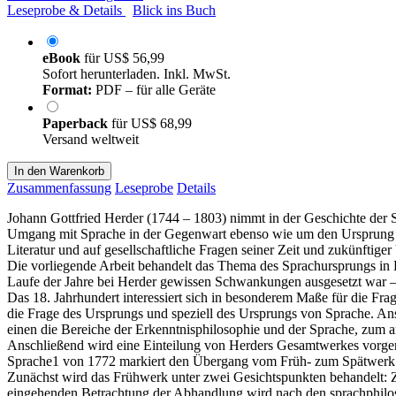
Leseprobe & Details
Blick ins Buch
eBook
für
US$ 56,99
Sofort herunterladen. Inkl. MwSt.
Format:
PDF – für alle Geräte
Paperback
für
US$ 68,99
Versand weltweit
In den Warenkorb
Zusammenfassung
Leseprobe
Details
Johann Gottfried Herder (1744 – 1803) nimmt in der Geschichte der S
Umgang mit Sprache in der Gegenwart ebenso wie um den Ursprung u
Literatur und auf gesellschaftliche Fragen seiner Zeit und zukünftiger
Die vorliegende Arbeit behandelt das Thema des Sprachursprungs in H
Laufe der Jahre bei Herder gewissen Schwankungen ausgesetzt war –
Das 18. Jahrhundert interessiert sich in besonderem Maße für die Fra
die Frage des Ursprungs und speziell des Ursprungs von Sprache. An
einen die Bereiche der Erkenntnisphilosophie und der Sprache, zum a
Anschließend wird eine Einteilung von Herders Gesamtwerkes vorge
Sprache1 von 1772 markiert den Übergang vom Früh- zum Spätwerk
Zunächst wird das Frühwerk unter zwei Gesichtspunkten behandelt: 
eingehenden Betrachtung der Abhandlung wird nach den sprachphilosop