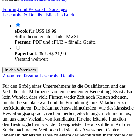
Führung und Personal - Sonstiges
Leseprobe & Details
Blick ins Buch
eBook
für
US$ 19,99
Sofort herunterladen. Inkl. MwSt.
Format:
PDF und ePUB – für alle Geräte
Paperback
für
US$ 21,99
Versand weltweit
In den Warenkorb
Zusammenfassung
Leseprobe
Details
Für den Erfolg eines Unternehmens ist die Qualifikation und das
Verhalten der Mitarbeiter von entscheidender Bedeutung. Es ist also
kein Wunder, dass viele Firmen weder Zeit noch Kosten scheuen,
um die Personalauswahl und die Fortbildung ihrer Mitarbeiter zu
perfektionieren. Die bekannte Auswahlmethoden, wie das klassische
Bewerbungsgespräch, reichen hierbei jedoch längst nicht mehr aus,
um aus einer Vielzahl von Kandidaten für eine leitende Funktion
den Bestmöglichen bzw. den Geeignetsten herauszufiltern. Auf der
Suche nach neuen Methoden hat sich das Assessment Center
innerhalb der letzten Jahre zu einem der wichtigsten Instrumente der