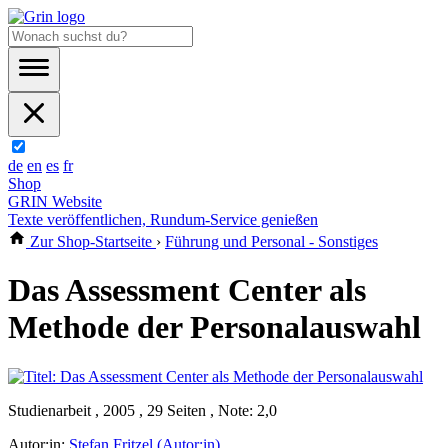
de
en
es
fr
Shop
GRIN Website
Texte veröffentlichen, Rundum-Service genießen
Zur Shop-Startseite
›
Führung und Personal - Sonstiges
Das Assessment Center als
Methode der Personalauswahl
Studienarbeit , 2005 , 29 Seiten , Note: 2,0
Autor:in:
Stefan Fritzel (Autor:in)