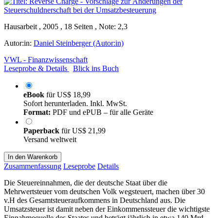
Hausarbeit , 2005 , 18 Seiten , Note: 2,3
Autor:in:
Daniel Steinberger (Autor:in)
VWL - Finanzwissenschaft
Leseprobe & Details
Blick ins Buch
eBook
für
US$ 18,99
Sofort herunterladen. Inkl. MwSt.
Format:
PDF und ePUB – für alle Geräte
Paperback
für
US$ 21,99
Versand weltweit
In den Warenkorb
Zusammenfassung
Leseprobe
Details
Die Steuereinnahmen, die der deutsche Staat über die
Mehrwertsteuer vom deutschen Volk wegsteuert, machen über 30
v.H des Gesamtsteueraufkommens in Deutschland aus. Die
Umsatzsteuer ist damit neben der Einkommenssteuer die wichtigste
Einnahmequelle des Staates und beträgt jährlich in etwa 140 Mrd.