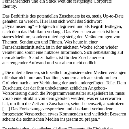
Fernsehsenders und ein Stück weit die festgelegte Corporate
Identity.
Das Bedürfnis des potentiellen Zuschauers ist es, stetig Up-to-Date
gehalten zu werden. Hier lässt sich wohl das Stichwort
„Dynamisierung“ erfolgreich integrieren und als Begriff festlegen,
nach dem das Publikum verlangt. Das Fernsehen an sich ist kein
starres Medium, sondern unterliegt stetig den Veränderungen von
Themen, Sendungen und Filmen. Was heute in einer
Fernsehzeitschrift steht, ist in der nächsten Woche schon wieder
veraltet und somit eine nutzlose Information. Sich selbstständig auf
dem aktuellen Stand zu halten, ist für den Zuschauer ein
anstrengender Aufwand und vor allem nicht endlich.
„Die unterhaltenden, sich zeitlich organisierenden Medien verlangen
offenbar nicht nur aus Tradition, sondern auch aus strukturellen
Gründen nach einer Verbindung der aneinandergefügten Teile. Dem
Zuschauer, der der ihm unbekannten zeitlichen Angebots-
Vorsortierung durch die Programmveranstalter ausgeliefert ist, muss
vorab eine Struktur von dem geboten werden, was er zu erwarten
hat, um ihm die Zeit zum Zuschauen, seine Lebenszeit, abzutrotzen.
[…] Das Fortsetzungsversprechen und das damit verbundene
fortgesetzte Versprechen etwas Kommenden und vielleicht Besseren
scheint die technischen Medien insgesamt zu prägen.“
Es scheint also, als würden all diese Elemente die Einheit des