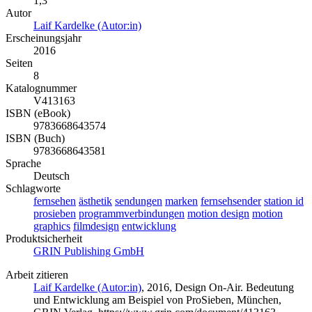
1,3
Autor
Laif Kardelke (Autor:in)
Erscheinungsjahr
2016
Seiten
8
Katalognummer
V413163
ISBN (eBook)
9783668643574
ISBN (Buch)
9783668643581
Sprache
Deutsch
Schlagworte
fernsehen
ästhetik
sendungen
marken
fernsehsender
station id
prosieben
programmverbindungen
motion design
motion
graphics
filmdesign
entwicklung
Produktsicherheit
GRIN Publishing GmbH
Arbeit zitieren
Laif Kardelke (Autor:in)
, 2016, Design On-Air. Bedeutung
und Entwicklung am Beispiel von ProSieben, München,