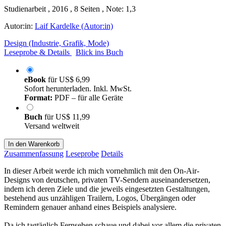
Studienarbeit , 2016 , 8 Seiten , Note: 1,3
Autor:in:
Laif Kardelke (Autor:in)
Design (Industrie, Grafik, Mode)
Leseprobe & Details
Blick ins Buch
eBook
für
US$ 6,99
Sofort herunterladen. Inkl. MwSt.
Format:
PDF – für alle Geräte
Buch
für
US$ 11,99
Versand weltweit
In den Warenkorb
Zusammenfassung
Leseprobe
Details
In dieser Arbeit werde ich mich vornehmlich mit den On-Air-
Designs von deutschen, privaten TV-Sendern auseinandersetzen,
indem ich deren Ziele und die jeweils eingesetzten Gestaltungen,
bestehend aus unzähligen Trailern, Logos, Übergängen oder
Remindern genauer anhand eines Beispiels analysiere.
Da ich tagtäglich Fernsehen schaue und dabei vor allem die privaten