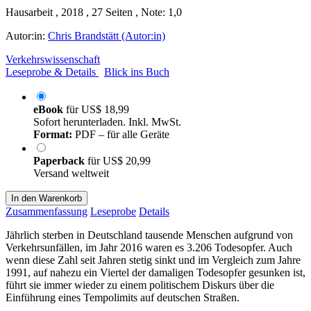
Hausarbeit , 2018 , 27 Seiten , Note: 1,0
Autor:in:
Chris Brandstätt (Autor:in)
Verkehrswissenschaft
Leseprobe & Details
Blick ins Buch
eBook
für
US$ 18,99
Sofort herunterladen. Inkl. MwSt.
Format:
PDF – für alle Geräte
Paperback
für
US$ 20,99
Versand weltweit
In den Warenkorb
Zusammenfassung
Leseprobe
Details
Jährlich sterben in Deutschland tausende Menschen aufgrund von
Verkehrsunfällen, im Jahr 2016 waren es 3.206 Todesopfer. Auch
wenn diese Zahl seit Jahren stetig sinkt und im Vergleich zum Jahre
1991, auf nahezu ein Viertel der damaligen Todesopfer gesunken ist,
führt sie immer wieder zu einem politischem Diskurs über die
Einführung eines Tempolimits auf deutschen Straßen.