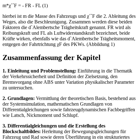
m*χ´´F = - FR - FL (1)
hierbei ist m die Masse des Fahrzeugs und χ´´F die 2. Ableitung des
Weges, also die Beschleunigung. Zusammen werden diese beiden
Faktoren die d`Alembertsche Trägheitskraft genannt. FR wird als
Reibungskraft und FL als Luftwiderstandskraft bezeichnet, beide
Kräfte wirken, ebenfalls wie das d`Alembertsche Trägheitsmoment,
entgegen der Fahrtrichtung χF des PKWs. (Abbildung 1)
Zusammenfassung der Kapitel
1. Einleitung und Problemstellung:
Einführung in die Thematik
der Verkehrssicherheit und Definition der Zielsetzung, den
Bremsvorgang ohne ABS unter Variation physikalischer Parameter
zu untersuchen.
2. Grundlagen:
Vermittlung der theoretischen Basis, bestehend aus
der Systemsimulation, mathematischen Grundlagen von
Differentialgleichungen sowie fahrzeugdynamischen Fachbegriffen
wie Latsch, Nickmoment und Schlupf.
3. Differentialgleichungen und die Erstellung des
Blockschaltbildes:
Herleitung der Bewegungsgleichungen für
Fahrzeug und Rad sowie deren Überführung in ein strukturiertes