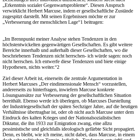
„Erkenntnis sozialer Gegenwartsprobleme“. Diesen Anspruch
verwirklicht Herbert Marcuse, indem er gesellschaftliche Zustände
zugespitzt darstellt. Mit seinen Ergebnissen möchte er zur
„Verbesserung der menschlichen Lage“1 beitragen:
„Im Brennpunkt meiner Analyse stehen Tendenzen in den
höchstentwickelten gegenwärtigen Gesellschaften. Es gibt weitere
Bereiche innerhalb und außerhalb dieser Gesellschaften, wo die
beschriebenen Tendenzen nicht herrschen- ich würde sagen: noch
nicht herrschen. Ich entwerfe diese Tendenzen und biete einige
Hypothesen, nichts weiter.“2
Ziel dieser Arbeit ist, einerseits die zentrale Argumentation in
Herbert Marcuses „Der eindimensionale Mensch“ vorzustellen,
andererseits zu hinterfragen, inwiefern Marcuse konkrete
Lösungsansätze zur Verbesserung der gesellschaftlichen Situation
bereithält. Ebenso werde ich überlegen, ob Marcuses Darstellung
der Industriegesellschaft der späten Sechziger Jahre, auf die heutigen
Verhältnisse übertragbar ist, oder ob nicht auch Marcuse unter dem
Eindruck des kalten Krieges und der Nationalsozialistischen
Diktatur, die ihn 1933 zur Emigration zwang, eine allzu
pessimistische und gleichfalls ideologisch gefärbte Sicht propagiert.
Denn, es bleibt, wie ich meine, nicht dabei, dass Marcuse, in einem