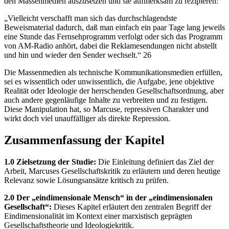
den Massenmedien auszusetzen und sie aufmerksam zu rezipieren:
„Vielleicht verschafft man sich das durchschlagendste
Beweismaterial dadurch, daß man einfach ein paar Tage lang jeweils
eine Stunde das Fernsehprogramm verfolgt oder sich das Programm
von AM-Radio anhört, dabei die Reklamesendungen nicht abstellt
und hin und wieder den Sender wechselt.“ 26
Die Massenmedien als technische Kommunikationsmedien erfüllen,
sei es wissentlich oder unwissentlich, die Aufgabe, jene objektive
Realität oder Ideologie der herrschenden Gesellschaftsordnung, aber
auch andere gegenläufige Inhalte zu verbreiten und zu festigen.
Diese Manipulation hat, so Marcuse, repressiven Charakter und
wirkt doch viel unauffälliger als direkte Repression.
Zusammenfassung der Kapitel
1.0 Zielsetzung der Studie:
Die Einleitung definiert das Ziel der
Arbeit, Marcuses Gesellschaftskritik zu erläutern und deren heutige
Relevanz sowie Lösungsansätze kritisch zu prüfen.
2.0 Der „eindimensionale Mensch“ in der „eindimensionalen
Gesellschaft“:
Dieses Kapitel erläutert den zentralen Begriff der
Eindimensionalität im Kontext einer marxistisch geprägten
Gesellschaftstheorie und Ideologiekritik.