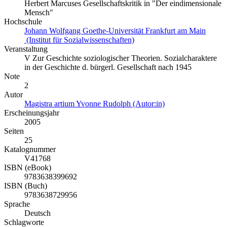
Herbert Marcuses Gesellschaftskritik in "Der eindimensionale
Mensch"
Hochschule
Johann Wolfgang Goethe-Universität Frankfurt am Main
(Institut für Sozialwissenschaften)
Veranstaltung
V Zur Geschichte soziologischer Theorien. Sozialcharaktere
in der Geschichte d. bürgerl. Gesellschaft nach 1945
Note
2
Autor
Magistra artium Yvonne Rudolph (Autor:in)
Erscheinungsjahr
2005
Seiten
25
Katalognummer
V41768
ISBN (eBook)
9783638399692
ISBN (Buch)
9783638729956
Sprache
Deutsch
Schlagworte