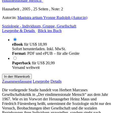
Hausarbeit , 2005 , 25 Seiten , Note: 2
Autor:in:
Magistra artium Yvonne Rudolph (Autor:in)
Soziologie - Individuum, Gruppe, Gesellschaft
Leseprobe & Details
Blick ins Buch
eBook
für
US$ 18,99
Sofort herunterladen. Inkl. MwSt.
Format:
PDF und ePUB – für alle Geräte
Paperback
für
US$ 20,99
Versand weltweit
In den Warenkorb
Zusammenfassung
Leseprobe
Details
Die vorliegende Studie handelt von Herbert Marcuses
Gesellschaftskritik in „Der eindimensionale Mensch“ aus dem Jahr
1967. Wie es im Vorwort der Herausgeber Heinz Maus und
Friedrich Fürstenberg heißt, unternimmt die Soziologie nicht nur den
Versuch, Beobachtungen über Gesellschaft und die sozialen
Beziehungen ihrer Individuen anzustellen, sondern strebt nach