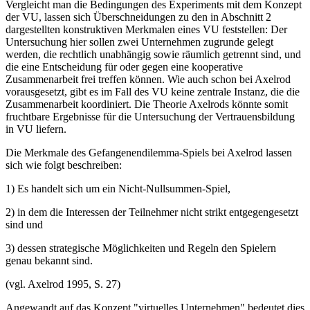
Vergleicht man die Bedingungen des Experiments mit dem Konzept
der VU, lassen sich Überschneidungen zu den in Abschnitt 2
dargestellten konstruktiven Merkmalen eines VU feststellen: Der
Untersuchung hier sollen zwei Unternehmen zugrunde gelegt
werden, die rechtlich unabhängig sowie räumlich getrennt sind, und
die eine Entscheidung für oder gegen eine kooperative
Zusammenarbeit frei treffen können. Wie auch schon bei Axelrod
vorausgesetzt, gibt es im Fall des VU keine zentrale Instanz, die die
Zusammenarbeit koordiniert. Die Theorie Axelrods könnte somit
fruchtbare Ergebnisse für die Untersuchung der Vertrauensbildung
in VU liefern.
Die Merkmale des Gefangenendilemma-Spiels bei Axelrod lassen
sich wie folgt beschreiben:
1) Es handelt sich um ein Nicht-Nullsummen-Spiel,
2) in dem die Interessen der Teilnehmer nicht strikt entgegengesetzt
sind und
3) dessen strategische Möglichkeiten und Regeln den Spielern
genau bekannt sind.
(vgl. Axelrod 1995, S. 27)
Angewandt auf das Konzept "virtuelles Unternehmen" bedeutet dies