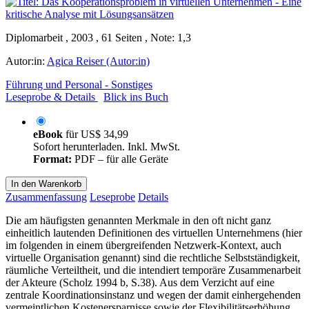
Diplomarbeit , 2003 , 61 Seiten , Note: 1,3
Autor:in:
Agica Reiser (Autor:in)
Führung und Personal - Sonstiges
Leseprobe & Details
Blick ins Buch
eBook
für
US$ 34,99
Sofort herunterladen. Inkl. MwSt.
Format:
PDF – für alle Geräte
In den Warenkorb
Zusammenfassung
Leseprobe
Details
Die am häufigsten genannten Merkmale in den oft nicht ganz
einheitlich lautenden Definitionen des virtuellen Unternehmens (hier
im folgenden in einem übergreifenden Netzwerk-Kontext, auch
virtuelle Organisation genannt) sind die rechtliche Selbstständigkeit,
räumliche Verteiltheit, und die intendiert temporäre Zusammenarbeit
der Akteure (Scholz 1994 b, S.38). Aus dem Verzicht auf eine
zentrale Koordinationsinstanz und wegen der damit einhergehenden
vermeintlichen Kostenersparnisse sowie der Flexibilitätserhöhung