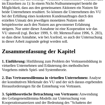
im Einzelnen zu 1): In einem Nicht-Nullsummenspiel besteht die
Möglichkeit, dass aus den gemeinsamen Aktionen ein Nutzen für
beide Unternehmen resultiert. So können die Unternehmen des VU
bei der Erfüllung eines konkreten Kundenauftrages durch den
erzielten Umsatz den jeweiligen monetären Nutzen oder
beispielsweise auch den Nutzen aus gewonnener Erfahrung
steigern. Nur unter dieser Annahme ist eine Kooperation wie das
VU sinnvoll (vgl. Becker 1999, S. 69; Mertens/Faisst 1996, S. 283),
so dass diese Annahme, wie bei Axelrod, so auch der Untersuchung
in dieser Arbeit zugrunde gelegt werden soll.
Zusammenfassung der Kapitel
1. Einführung:
Hinführung zum Problem der Vertrauensbildung in
virtuellen Unternehmen und Erläuterung des methodischen
Vorgehens mittels Spiel- und Systemtheorie.
2. Das Vertrauensdilemma in virtuellen Unternehmen:
Analyse
der konstitutiven Merkmale des VU und der sich daraus ergebenden
Herausforderungen für die Entstehung von Vertrauen.
3. Spieltheoretische Betrachtung von Vertrauen:
Anwendung
des Gefangenendilemma-Modells zur Untersuchung von
Kooperationsanreizen und der Bedeutung des "Schattens der