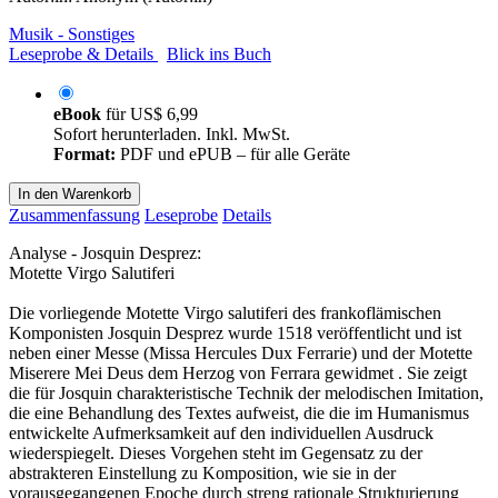
Musik - Sonstiges
Leseprobe & Details
Blick ins Buch
eBook
für
US$ 6,99
Sofort herunterladen. Inkl. MwSt.
Format:
PDF und ePUB – für alle Geräte
In den Warenkorb
Zusammenfassung
Leseprobe
Details
Analyse - Josquin Desprez:
Motette Virgo Salutiferi
Die vorliegende Motette Virgo salutiferi des frankoflämischen
Komponisten Josquin Desprez wurde 1518 veröffentlicht und ist
neben einer Messe (Missa Hercules Dux Ferrarie) und der Motette
Miserere Mei Deus dem Herzog von Ferrara gewidmet . Sie zeigt
die für Josquin charakteristische Technik der melodischen Imitation,
die eine Behandlung des Textes aufweist, die die im Humanismus
entwickelte Aufmerksamkeit auf den individuellen Ausdruck
wiederspiegelt. Dieses Vorgehen steht im Gegensatz zu der
abstrakteren Einstellung zu Komposition, wie sie in der
vorausgegangenen Epoche durch streng rationale Strukturierung