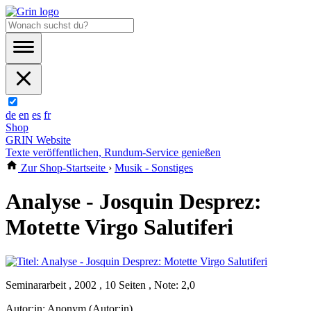
de
en
es
fr
Shop
GRIN Website
Texte veröffentlichen, Rundum-Service genießen
Zur Shop-Startseite
›
Musik - Sonstiges
Analyse - Josquin Desprez:
Motette Virgo Salutiferi
Seminararbeit , 2002 , 10 Seiten , Note: 2,0
Autor:in:
Anonym (Autor:in)