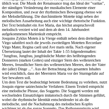
üblich war. Die Musik der Renaissance trug das Ideal der "varitas",
der ständigen Veränderung der musikalischen Elemente einer
Komposition, und zwar der rhythmischen Bewegung ebenso wie
der Melodieführung. Die durchimitierte Motette trägt neben der
melodischen Ausarbeitung auch eine wichtige rhetorische Funktion.
Der Text beinhaltet ein Ave Maria, das höchst anspruchsvoll
melodisch verziert wird und dem ab dem 14. Jahrhundert
aufgekommenen Marienkult entspricht.
Josquins Zyklus Motets à la Vierge enthält neben dem dreiteiligen
Virgo salutiferi noch die jeweils zweiteiligen Motetten Recordare
Virgo Mater, Regina caeli und Ave maris stella. Nach eigener
Übersetzung lautet der Inhalt der Takte 1-55 folgendermaßen:
"Jungfrau, Jungfrau, jungfräuliche Mutter des heilbringenden
Donnerers (starken Gottes) und einziger Stern des wellenreichen
Meeres, freundlicher Stern des wellenreichen Meeres, den der Vater
der (aller) Dinge ...". Aus der Betrachtung des gesamten Inhaltes
wird ersichtlich, dass der Meerstern Maria vor der Sturmgefahr auf
See bewahren soll.
Um dem Text die beabsichtigt betonte Bedeutung zu verleihen, nutzt
Josquin eigene satztechnische Verfahren: Einem Textteil entspricht
eine melodische Phrase, das Soggetto. Die Soggetti werden mit
wechselnden Einsatzfolgen imitatorisch durch die Stimmen geführt,
wobei die rhythmische Identität entscheidender ist als die
melodische, und die Nachahmung des melodischen Kopfes
wichtiger ist als das ganze Soggetto. Das Reihungsprinzip wird