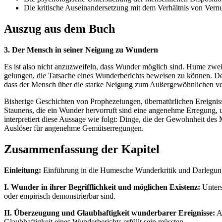
Die kritische Auseinandersetzung mit dem Verhältnis von Vern
Auszug aus dem Buch
3. Der Mensch in seiner Neigung zu Wundern
Es ist also nicht anzuzweifeln, dass Wunder möglich sind. Hume zwei
gelungen, die Tatsache eines Wunderberichts beweisen zu können. De
dass der Mensch über die starke Neigung zum Außergewöhnlichen ve
Bisherige Geschichten von Prophezeiungen, übernatürlichen Ereignis
Staunens, die ein Wunder hervorruft sind eine angenehme Erregung, 
interpretiert diese Aussage wie folgt: Dinge, die der Gewohnheit des
Auslöser für angenehme Gemütserregungen.
Zusammenfassung der Kapitel
Einleitung:
Einführung in die Humesche Wunderkritik und Darlegung d
I. Wunder in ihrer Begrifflichkeit und möglichen Existenz:
Unters
oder empirisch demonstrierbar sind.
II. Überzeugung und Glaubhaftigkeit wunderbarer Ereignisse:
An
Glaubhaftigkeit eines Wunderberichts erfüllt sein müssten.