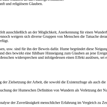
unft und religiösem Glauben.
felt ausschließlich an der Möglichkeit, Anerkennung für einen Wunderb
nnoch weigern sich diverse Gruppen von Menschen die Tatsache derarti
rfügt.
sen, usw. sind für ihn der Beweis dafür. Hume begründet diese Neigu
und dies bewirkt eine fühlbare Hinneigung zum Glauben an jene Ereig
 Menschen widersprechen und infolgedessen einen Effekt auslösen, sei e
er Zielsetzung der Arbeit, die sowohl die Existenzfrage als auch di
uchung der Humeschen Definition von Wundern als Verletzung der Nat
alyse der Zuverlässigkeit menschlicher Erfahrung im Vergleich zu Zeug