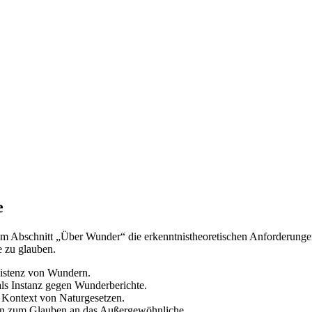
e
em Abschnitt „Über Wunder“ die erkenntnistheoretischen Anforderunge
 zu glauben.
Existenz von Wundern.
ls Instanz gegen Wunderberichte.
 Kontext von Naturgesetzen.
on zum Glauben an das Außergewöhnliche.