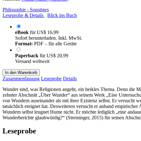
Philosophie - Sonstiges
Leseprobe & Details
Blick ins Buch
eBook
für
US$ 16,99
Sofort herunterladen. Inkl. MwSt.
Format:
PDF – für alle Geräte
Paperback
für
US$ 20,99
Versand weltweit
In den Warenkorb
Zusammenfassung
Leseprobe
Details
Wunder sind, was Religionen angeht, ein heikles Thema. Denn die Mö
zehnter Abschnitt „Über Wunder“ aus seinem Werk „Eine Untersuchun
von Wundern auseinander als mit ihrer Existenz selbst. Er versucht w
tatsächlich ereignet hat. Desweiteren versucht er anhand empirischer
Wundern selbst leugnet Hume nicht. Er möchte lediglich „eine andaue
Wunderberichte glaubwürdig?“ (Streminger, 2015) für seinen Abschnit
Leseprobe