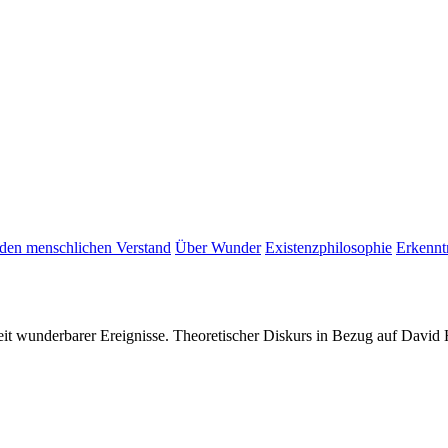
den menschlichen Verstand
Über Wunder
Existenzphilosophie
Erkennt
eit wunderbarer Ereignisse. Theoretischer Diskurs in Bezug auf Da