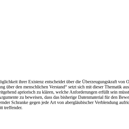
glichkeit ihrer Existenz entscheidet über die Überzeugungskraft von 
g über den menschlichen Verstand“ setzt sich mit dieser Thematik au
eitgehend apriorisch zu klären, welche Anforderungen erfüllt sein müs
 Argumente zu beweisen, dass das bisherige Datenmaterial für den Bewe
rnder Schranke gegen jede Art von abergläubischer Verblendung aufric
t treffender.