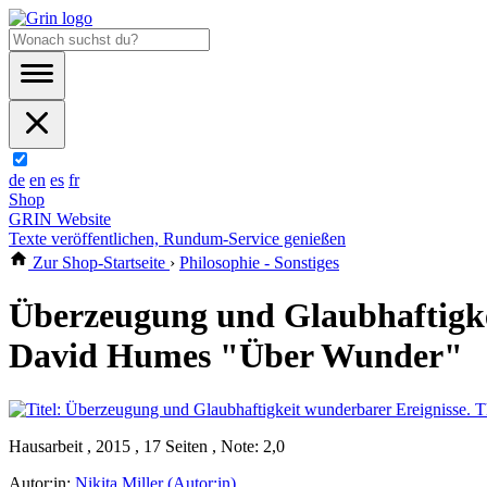
de
en
es
fr
Shop
GRIN Website
Texte veröffentlichen, Rundum-Service genießen
Zur Shop-Startseite
›
Philosophie - Sonstiges
Überzeugung und Glaubhaftigkei
David Humes "Über Wunder"
Hausarbeit , 2015 , 17 Seiten , Note: 2,0
Autor:in:
Nikita Miller (Autor:in)