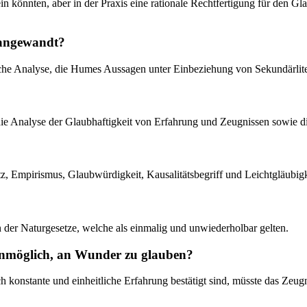
sein könnten, aber in der Praxis eine rationale Rechtfertigung für den
t angewandt?
che Analyse, die Humes Aussagen unter Einbeziehung von Sekundärlitera
, die Analyse der Glaubhaftigkeit von Erfahrung und Zeugnissen sowie
, Empirismus, Glaubwürdigkeit, Kausalitätsbegriff und Leichtgläubigkei
n der Naturgesetze, welche als einmalig und unwiederholbar gelten.
unmöglich, an Wunder zu glauben?
 konstante und einheitliche Erfahrung bestätigt sind, müsste das Zeug