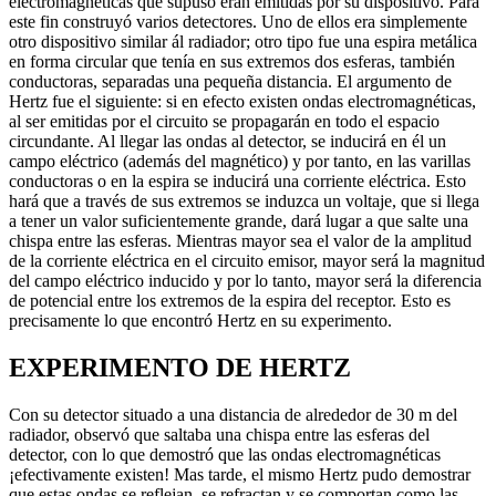
electromagnéticas que supuso eran emitidas por su dispositivo. Para
este fin construyó varios detectores. Uno de ellos era simplemente
otro dispositivo similar ál radiador; otro tipo fue una espira metálica
en forma circular que tenía en sus extremos dos esferas, también
conductoras, separadas una pequeña distancia. El argumento de
Hertz fue el siguiente: si en efecto existen ondas electromagnéticas,
al ser emitidas por el circuito se propagarán en todo el espacio
circundante. Al llegar las ondas al detector, se inducirá en él un
campo eléctrico (además del magnético) y por tanto, en las varillas
conductoras o en la espira se inducirá una corriente eléctrica. Esto
hará que a través de sus extremos se induzca un voltaje, que si llega
a tener un valor suficientemente grande, dará lugar a que salte una
chispa entre las esferas. Mientras mayor sea el valor de la amplitud
de la corriente eléctrica en el circuito emisor, mayor será la magnitud
del campo eléctrico inducido y por lo tanto, mayor será la diferencia
de potencial entre los extremos de la espira del receptor. Esto es
precisamente lo que encontró Hertz en su experimento.
EXPERIMENTO DE HERTZ
Con su detector situado a una distancia de alrededor de 30 m del
radiador, observó que saltaba una chispa entre las esferas del
detector, con lo que demostró que las ondas electromagnéticas
¡efectivamente existen! Mas tarde, el mismo Hertz pudo demostrar
que estas ondas se reflejan, se refractan y se comportan como las