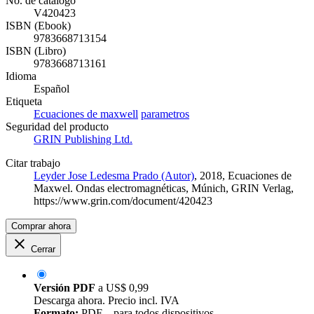
No. de catálogo
V420423
ISBN (Ebook)
9783668713154
ISBN (Libro)
9783668713161
Idioma
Español
Etiqueta
Ecuaciones de maxwell
parametros
Seguridad del producto
GRIN Publishing Ltd.
Citar trabajo
Leyder Jose Ledesma Prado (Autor)
, 2018, Ecuaciones de
Maxwel. Ondas electromagnéticas, Múnich, GRIN Verlag,
https://www.grin.com/document/420423
Comprar ahora
Cerrar
Versión PDF
a
US$ 0,99
Descarga ahora. Precio incl. IVA
Formato:
PDF – para todos dispositivos