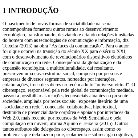
1 INTRODUÇÃO
O nascimento de novas formas de sociabilidade na seara
contemporânea fomentou outros rumos ao desenvolvimento
tecnológico, transformando, desviando e criando relações inusitadas
do homem com as tecnologias de comunicação e informação, diz
Teixeira (2013) na obra “As faces da comunicação”. Para o autor,
foi o que ocorreu na transição do século XX para o século XXI,
com o desenvolvimento de revolucionários dispositivos eletrônicos
de comunicação em rede. Consequência da globalização e da
expansão tecnológica, a multiculturalidade, daí resultante,
prescreveu uma nova estrutura social, composta por pessoas e
empresas de diversos segmentos, norteados por interações,
colaborações, troca de saberes no recém adulto “universo virtual”. O
ciberespaço, responsável pela rede global de comunicação mediada,
passou a possibilitar as relações tecnosociais atuantes na presente
sociedade, ampliada por redes sociais - expoente literário de uma
“sociedade em rede”, conectada, colaborativa, hipertextual,
destituída de presencialidade corpórea e apoiada por interfaces da
Web 2.0, mais recente, por recursos da Web Semântica e pela
computação em nuvem, afirma Aquino e Teixeira (2015). Outros
tantos atributos são delegados ao ciberespaço, assim como os
problemas que dela fazem parte; isolamento e sobrecarga cognitiva,