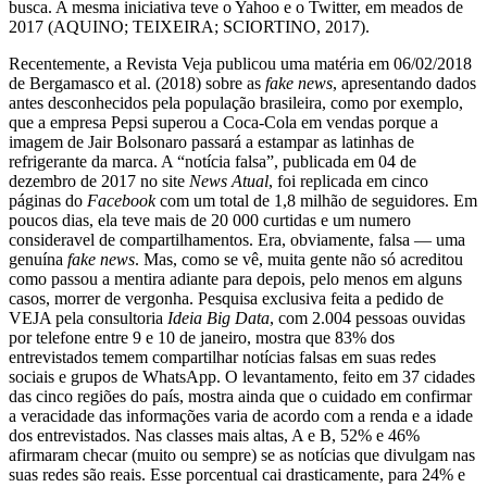
busca. A mesma iniciativa teve o Yahoo e o Twitter, em meados de
2017 (AQUINO; TEIXEIRA; SCIORTINO, 2017).
Recentemente, a Revista Veja publicou uma matéria em 06/02/2018
de Bergamasco et al. (2018) sobre as
fake news
, apresentando dados
antes desconhecidos pela população brasileira, como por exemplo,
que a empresa Pepsi superou a Coca-Cola em vendas porque a
imagem de Jair Bolsonaro passará a estampar as latinhas de
refrigerante da marca. A “notícia falsa”, publicada em 04 de
dezembro de 2017 no site
News Atual
, foi replicada em cinco
páginas do
Facebook
com um total de 1,8 milhão de seguidores. Em
poucos dias, ela teve mais de 20 000 curtidas e um numero
consideravel de compartilhamentos. Era, obviamente, falsa — uma
genuína
fake news
. Mas, como se vê, muita gente não só acreditou
como passou a mentira adiante para depois, pelo menos em alguns
casos, morrer de vergonha. Pesquisa exclusiva feita a pedido de
VEJA pela consultoria
Ideia Big Data
, com 2.004 pessoas ouvidas
por telefone entre 9 e 10 de janeiro, mostra que 83% dos
entrevistados temem compartilhar notícias falsas em suas redes
sociais e grupos de WhatsApp. O levantamento, feito em 37 cidades
das cinco regiões do país, mostra ainda que o cuidado em confirmar
a veracidade das informações varia de acordo com a renda e a idade
dos entrevistados. Nas classes mais altas, A e B, 52% e 46%
afirmaram checar (muito ou sempre) se as notícias que divulgam nas
suas redes são reais. Esse porcentual cai drasticamente, para 24% e