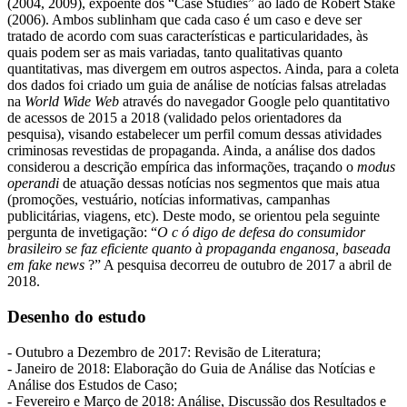
(2004, 2009), expoente dos “Case Studies” ao lado de Robert Stake
(2006). Ambos sublinham que cada caso é um caso e deve ser
tratado de acordo com suas características e particularidades, às
quais podem ser as mais variadas, tanto qualitativas quanto
quantitativas, mas divergem em outros aspectos. Ainda, para a coleta
dos dados foi criado um guia de análise de notícias falsas atreladas
na
World Wide Web
através do navegador Google pelo quantitativo
de acessos de 2015 a 2018 (validado pelos orientadores da
pesquisa), visando estabelecer um perfil comum dessas atividades
criminosas revestidas de propaganda. Ainda, a análise dos dados
considerou a descrição empírica das informações, traçando o
modus
operandi
de atuação dessas notícias nos segmentos que mais atua
(promoções, vestuário, notícias informativas, campanhas
publicitárias, viagens, etc). Deste modo, se orientou pela seguinte
pergunta de invetigação: “
O c ó digo de defesa do consumidor
brasileiro se faz eficiente quanto à propaganda enganosa, baseada
em fake news
?” A pesquisa decorreu de outubro de 2017 a abril de
2018.
Desenho do estudo
- Outubro a Dezembro de 2017: Revisão de Literatura;
- Janeiro de 2018: Elaboração do Guia de Análise das Notícias e
Análise dos Estudos de Caso;
- Fevereiro e Março de 2018: Análise, Discussão dos Resultados e