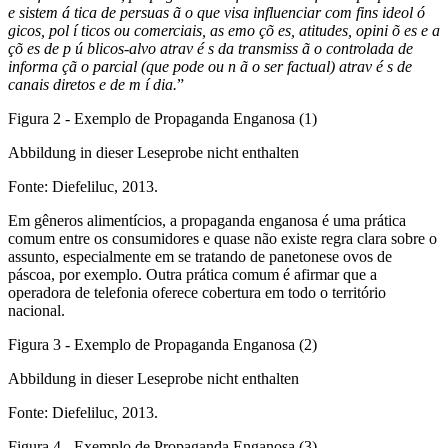
e sistem á tica de persuas ã o que visa influenciar com fins ideol ó
gicos, pol í ticos ou comerciais, as emo çõ es, atitudes, opini õ es e a
çõ es de p ú blicos-alvo atrav é s da transmiss ã o controlada de
informa çã o parcial (que pode ou n ã o ser factual) atrav é s de
canais diretos e de m í dia.
”
Figura 2 - Exemplo de Propaganda Enganosa (1)
Abbildung in dieser Leseprobe nicht enthalten
Fonte: Diefeliluc, 2013.
Em gêneros alimentícios, a propaganda enganosa é uma prática
comum entre os consumidores e quase não existe regra clara sobre o
assunto, especialmente em se tratando de panetonese ovos de
páscoa, por exemplo. Outra prática comum é afirmar que a
operadora de telefonia oferece cobertura em todo o território
nacional.
Figura 3 - Exemplo de Propaganda Enganosa (2)
Abbildung in dieser Leseprobe nicht enthalten
Fonte: Diefeliluc, 2013.
Figura 4 - Exemplo de Propaganda Enganosa (3)