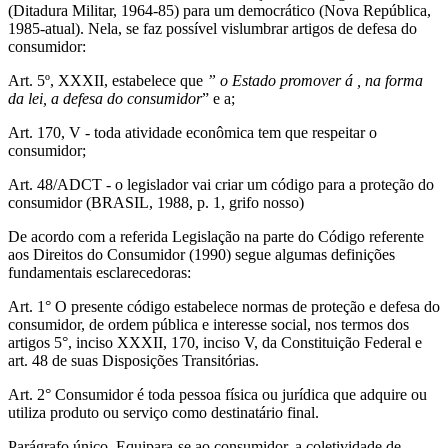
(Ditadura Militar, 1964-85) para um democrático (Nova República,
1985-atual). Nela, se faz possível vislumbrar artigos de defesa do
consumidor:
Art. 5º, XXXII, estabelece que
” o Estado promover á , na forma
da lei, a defesa do consumidor
” e a;
Art. 170, V - toda atividade econômica tem que respeitar o
consumidor;
Art. 48/ADCT - o legislador vai criar um código para a proteção do
consumidor (BRASIL, 1988, p. 1, grifo nosso)
De acordo com a referida Legislação na parte do Código referente
aos Direitos do Consumidor (1990) segue algumas definições
fundamentais esclarecedoras:
Art. 1° O presente código estabelece normas de proteção e defesa do
consumidor, de ordem pública e interesse social, nos termos dos
artigos 5°, inciso XXXII, 170, inciso V, da Constituição Federal e
art. 48 de suas Disposições Transitórias.
Art. 2° Consumidor é toda pessoa física ou jurídica que adquire ou
utiliza produto ou serviço como destinatário final.
Parágrafo único. Equipara-se ao consumidor, a coletividade de