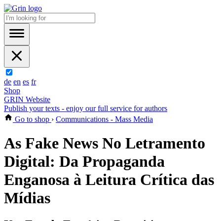
de
en
es
fr
Shop
GRIN Website
Publish your texts - enjoy our full service for authors
Go to shop
›
Communications - Mass Media
As Fake News No Letramento
Digital: Da Propaganda
Enganosa à Leitura Crítica das
Mídias