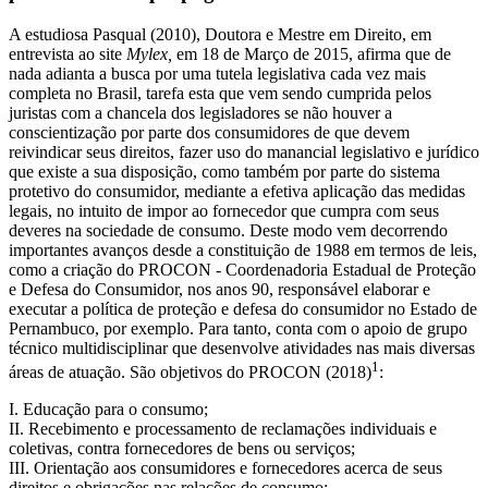
A estudiosa Pasqual (2010), Doutora e Mestre em Direito, em
entrevista ao site
Mylex,
em 18 de Março de 2015, afirma que de
nada adianta a busca por uma tutela legislativa cada vez mais
completa no Brasil, tarefa esta que vem sendo cumprida pelos
juristas com a chancela dos legisladores se não houver a
conscientização por parte dos consumidores de que devem
reivindicar seus direitos, fazer uso do manancial legislativo e jurídico
que existe a sua disposição, como também por parte do sistema
protetivo do consumidor, mediante a efetiva aplicação das medidas
legais, no intuito de impor ao fornecedor que cumpra com seus
deveres na sociedade de consumo. Deste modo vem decorrendo
importantes avanços desde a constituição de 1988 em termos de leis,
como a criação do PROCON - Coordenadoria Estadual de Proteção
e Defesa do Consumidor, nos anos 90, responsável elaborar e
executar a política de proteção e defesa do consumidor no Estado de
Pernambuco, por exemplo. Para tanto, conta com o apoio de grupo
técnico multidisciplinar que desenvolve atividades nas mais diversas
1
áreas de atuação. São objetivos do PROCON (2018)
:
I. Educação para o consumo;
II. Recebimento e processamento de reclamações individuais e
coletivas, contra fornecedores de bens ou serviços;
III. Orientação aos consumidores e fornecedores acerca de seus
direitos e obrigações nas relações de consumo;