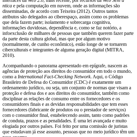
interfaces da
Web 2.0
, mais recente, por recursos da
Web Sem â
ntica
e pela computação em nuvem, onde as informações são
disseminadas, de acordo com Teixeira (2012). Outros tantos
atributos são delegados ao ciberespaço, assim como os problemas
que dela fazem parte; isolamento e sobrecarga cognitiva,
informações duvidosas, dependência e, como se faz notório, a
infoexclusão de milhares de pessoas que também querem fazer parte
da parte desta cultura global, mas que por algum motivo
(normalmente, de cunho econômico), estão longe de se tornarem
ciberculturais e integrantes de alguma geração digital (MITRA,
2010).
Acompanhando o panorama apresentado em epígrafe, nascem as
agências de proteção aos direitos do consumidor em todo o mundo,
como a
International Fact-Checking Network
. Aqui, o Código
Brasileiro de Defesa do Consumidor (CDC) é exatamente um
ordenamento jurídico, ou seja, um conjunto de normas que visam a
proteção e defesa dos e aos direitos do consumidor, também como
disciplinar as relações de consumo entre os fornecedores e os
consumidores finais e as devidas responsabilidades que tem esses
fornecedores (fabricante de produtos ou o prestador de serviços)
com o consumidor final, estabelecendo assim, tanto como padrões
de conduta, prazos e as penalidades. É uma lei avançada e muito
elogiada por outros países. Foi feito por uma comissão de juristas
que estudavam já esse assunto, pessoas que no meio jurídico têm um