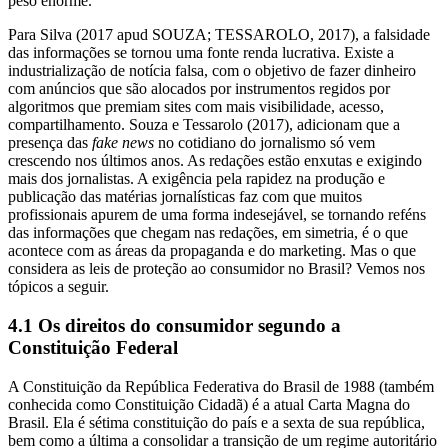
peso enorme.
Para Silva (2017 apud SOUZA; TESSAROLO, 2017), a falsidade
das informações se tornou uma fonte renda lucrativa. Existe a
industrialização de notícia falsa, com o objetivo de fazer dinheiro
com anúncios que são alocados por instrumentos regidos por
algoritmos que premiam sites com mais visibilidade, acesso,
compartilhamento. Souza e Tessarolo (2017), adicionam que a
presença das
fake news
no cotidiano do jornalismo só vem
crescendo nos últimos anos. As redações estão enxutas e exigindo
mais dos jornalistas. A exigência pela rapidez na produção e
publicação das matérias jornalísticas faz com que muitos
profissionais apurem de uma forma indesejável, se tornando reféns
das informações que chegam nas redações, em simetria, é o que
acontece com as áreas da propaganda e do marketing. Mas o que
considera as leis de proteção ao consumidor no Brasil? Vemos nos
tópicos a seguir.
4.1 Os direitos do consumidor segundo a
Constituição Federal
A Constituição da República Federativa do Brasil de 1988 (também
conhecida como Constituição Cidadã) é a atual Carta Magna do
Brasil. Ela é sétima constituição do país e a sexta de sua república,
bem como a última a consolidar a transição de um regime autoritário