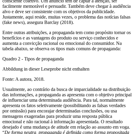
consciente coletivo. Um anúncio tem de captar a atenção, ser
facilmente memorável e persuadir. Também deve chegar à audiência
alvo e deve ser consistente com os objetivos da publicidade.
Justamente, aqui reside, muitas vezes, o problema das notícias falsas
(fake news), assegura Barclay (2018).
Entre outras atribuições, a propaganda tem como propósito tornar os
benefícios e as vantagens do produto ou serviço conhecidos e
aumenta a convicção racional ou emocional do consumidor. Na
tabela abaixo, se observa os tipos mais comuns de propaganda:
Quadro 2 - Tipos de propaganda
Abbildung in dieser Leseprobe nicht enthalten
Fonte: A autora, 2018.
Usualmente, ao contrário da busca de imparcialidade na distribuição
das informações, a propaganda as apresenta com o objetivo principal
de influenciar uma determinada audiência. Para tal, normalmente
apresenta os fatos seletivamente (possibilitando as falsas verdades
por omissão) para encorajar determinadas conclusões, ou usa
mensagens exageradas para produzir uma resposta pública
emocional e não racional à informação apresentada. O resultado
desejado é uma mudança de atitude em relação ao assunto em voga.
“
De forma neutra, propaganda é definida como forma propositada