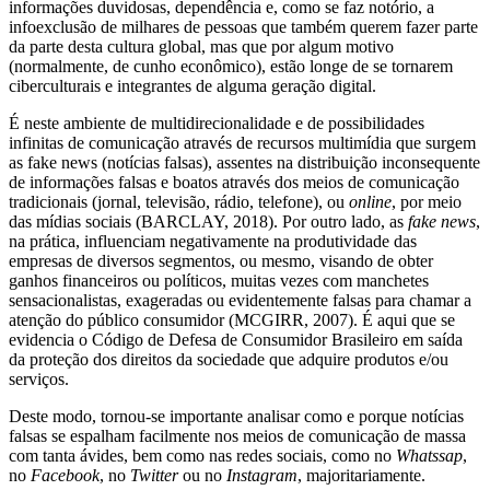
informações duvidosas, dependência e, como se faz notório, a
infoexclusão de milhares de pessoas que também querem fazer parte
da parte desta cultura global, mas que por algum motivo
(normalmente, de cunho econômico), estão longe de se tornarem
ciberculturais e integrantes de alguma geração digital.
É neste ambiente de multidirecionalidade e de possibilidades
infinitas de comunicação através de recursos multimídia que surgem
as fake news (notícias falsas), assentes na distribuição inconsequente
de informações falsas e boatos através dos meios de comunicação
tradicionais (jornal, televisão, rádio, telefone), ou
online
, por meio
das mídias sociais (BARCLAY, 2018). Por outro lado, as
fake news
,
na prática, influenciam negativamente na produtividade das
empresas de diversos segmentos, ou mesmo, visando de obter
ganhos financeiros ou políticos, muitas vezes com manchetes
sensacionalistas, exageradas ou evidentemente falsas para chamar a
atenção do público consumidor (MCGIRR, 2007). É aqui que se
evidencia o Código de Defesa de Consumidor Brasileiro em saída
da proteção dos direitos da sociedade que adquire produtos e/ou
serviços.
Deste modo, tornou-se importante analisar como e porque notícias
falsas se espalham facilmente nos meios de comunicação de massa
com tanta ávides, bem como nas redes sociais, como no
Whatssap
,
no
Facebook
, no
Twitter
ou no
Instagram
, majoritariamente.