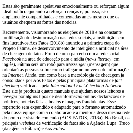
Estas são geralmente apelativas emocionalmente ou reforçam algum
ideal político ajudando a reforçar crenças e, por isso, são
amplamente compartilhadas e comentadas antes mesmo que os
usuários chequem as fontes das notícias.
Recentemente, vislumbrando as eleições de 2018 e na constante
proliferação de desinformação nas redes sociais, a instituição sem
fins lucrativos Aos Fatos (2018b) anunciou a primeira etapa do
Projeto Fátima, de desenvolvimento de inteligência artificial na área
de checagem de fatos. Fruto de uma parceria com a rede social
Facebook
na área de educação para a mídia (
news literacy
, em
inglês), Fátima será um robô para
Messenger
(mensagem) que
orientará as pessoas sobre como trafegar no universo de informações
na
Internet
. Ainda, tem como base a metodologia de checagem ja
consolidada por Aos Fatos e pelas principais plataformas de
fact-
checking
verificadas pela
International Fact-Checking Network
.
Este site ja produziu quatro manuais que ajudam nossos leitores a
navegar por alguns tipos de desinformacao online: declaracoes de
polıticos, notıcias falsas, boatos e imagens fraudulentas. Esse
repertorio sera expandido e adaptado para o formato automatizado
pela nossa equipe com a colaboracao e a mentoria dessa mesma rede
do ponto de vista do conteudo (AOS FATOS, 2018a). No Brasil, os
pricipais
websites
de verificação de fatos são a Agência Lupa, Truco
(da agência Pública) e
Aos Fatos
.