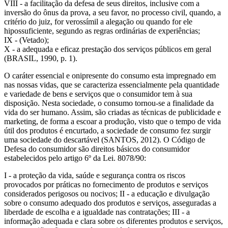
VIII - a facilitação da defesa de seus direitos, inclusive com a
inversão do ônus da prova, a seu favor, no processo civil, quando, a
critério do juiz, for verossímil a alegação ou quando for ele
hipossuficiente, segundo as regras ordinárias de experiências;
IX - (Vetado);
X - a adequada e eficaz prestação dos serviços públicos em geral
(BRASIL, 1990, p. 1).
O caráter essencial e onipresente do consumo esta impregnado em
nas nossas vidas, que se caracteriza essencialmente pela quantidade
e variedade de bens e serviços que o consumidor tem à sua
disposição. Nesta sociedade, o consumo tornou-se a finalidade da
vida do ser humano. Assim, são criadas as técnicas de publicidade e
marketing, de forma a escoar a produção, visto que o tempo de vida
útil dos produtos é encurtado, a sociedade de consumo fez surgir
uma sociedade do descartável (SANTOS, 2012). O Código de
Defesa do consumidor são direitos básicos do consumidor
estabelecidos pelo artigo 6º da Lei. 8078/90:
I - a proteção da vida, saúde e segurança contra os riscos
provocados por práticas no fornecimento de produtos e serviços
considerados perigosos ou nocivos; II - a educação e divulgação
sobre o consumo adequado dos produtos e serviços, asseguradas a
liberdade de escolha e a igualdade nas contratações; III - a
informação adequada e clara sobre os diferentes produtos e serviços,