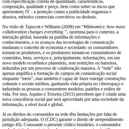
com especificação correta de quantidade, características,
composição, qualidade e preço, bem como sobre os riscos que
apresentem; IV - a proteção contra a publicidade enganosa e
abusiva, métodos comerciais coercitivos ou desleais.
Na visão de Tapscott e Williams (2008) em “
Wikinomics: how mass
collaboration changes everything ”
, oportuna para o contexto, a
interação global, baseada na partilha de informações e
conhecimentos, e os avanços das tecnologias de comunicação
mudaram o conceito de economia e sociedade: os consumidores
tornam-se produtores, e os produtores tornam-se consumidores de
conteúdos, bens, serviços e, principalmente, informações, em um
novo modelo econômico planetário, sem restrições ou barreiras,
induzidos por um processo de colaboração massiva. A “rede” não
apenas amplifica a formação de campos de comunicação social
enquanto “meio”, mas também é capaz de fazer emergir construções
culturais e sociais inéditas, ganhando vida própria no ciberespaço e
induzindo as pessoas a consumirem modelos, padrões e estilos de
vida. Por isso, Aquino e Teixeira (2015) percebem que é criada uma
nova consciência social que será aproveitada por uma sociedade da
informação, a nível local e global.
Já os direitos do consumidor na rede têm limitações por falta de
jurisdição adequada. O (CDC) garante o direito de arrependimento
(artigo 49). Consoante o presente códico brasileiro, o consumidor