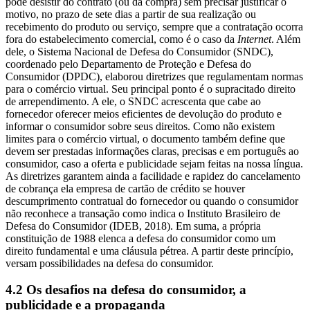
pode desistir do contrato (ou da compra) sem precisar justificar o
motivo, no prazo de sete dias a partir de sua realização ou
recebimento do produto ou serviço, sempre que a contratação ocorra
fora do estabelecimento comercial, como é o caso da
Internet
. Além
dele, o Sistema Nacional de Defesa do Consumidor (SNDC),
coordenado pelo Departamento de Proteção e Defesa do
Consumidor (DPDC), elaborou diretrizes que regulamentam normas
para o comércio virtual. Seu principal ponto é o supracitado direito
de arrependimento. A ele, o SNDC acrescenta que cabe ao
fornecedor oferecer meios eficientes de devolução do produto e
informar o consumidor sobre seus direitos. Como não existem
limites para o comércio virtual, o documento também define que
devem ser prestadas informações claras, precisas e em português ao
consumidor, caso a oferta e publicidade sejam feitas na nossa língua.
As diretrizes garantem ainda a facilidade e rapidez do cancelamento
de cobrança ela empresa de cartão de crédito se houver
descumprimento contratual do fornecedor ou quando o consumidor
não reconhece a transação como indica o Instituto Brasileiro de
Defesa do Consumidor (IDEB, 2018). Em suma, a própria
constituição de 1988 elenca a defesa do consumidor como um
direito fundamental e uma cláusula pétrea. A partir deste princípio,
versam possibilidades na defesa do consumidor.
4.2 Os desafios na defesa do consumidor, a
publicidade e a propaganda