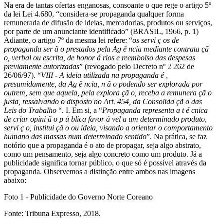
Na era de tantas ofertas enganosas, consoante o que rege o artigo 5º
da lei Lei 4.680, “considera-se propaganda qualquer forma
remunerada de difusão de ideias, mercadorias, produtos ou serviços,
por parte de um anunciante identificado” (BRASIL, 1966, p. 1)
Adiante, o artigo 7º da mesma lei refere: “
os servi ç os de
propaganda ser ã o prestados pela Ag ê ncia mediante contrata çã
o, verbal ou escrita, de honor á rios e reembolso das despesas
previamente autorizadas
” (revogado pelo Decreto nº 2 262 de
26/06/97). “
VIII - A ideia utilizada na propaganda é ,
presumidamente, da Ag ê ncia, n ã o podendo ser explorada por
outrem, sem que aquela, pela explora çã o, receba a remunera çã o
justa, ressalvando o disposto no Art. 454, da Consolida çã o das
Leis do Trabalho
“. I. Em si, a “
Propaganda representa a t é cnica
de criar opini ã o p ú blica favor á vel a um determinado produto,
servi ç o, institui çã o ou ideia, visando a orientar o comportamento
humano das massas num determinado sentido
”. Na prática, se faz
notório que a propaganda é o ato de propagar, seja algo abstrato,
como um pensamento, seja algo concreto como um produto. Já a
publicidade significa tornar público, o que só é possível através da
propaganda. Observemos a distinção entre ambos nas imagens
abaixo:
Foto 1 - Publicidade do Governo Norte Coreano
Fonte: Tribuna Expresso, 2018.