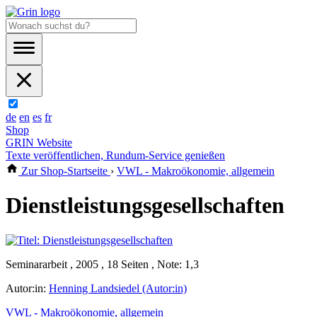
de
en
es
fr
Shop
GRIN Website
Texte veröffentlichen, Rundum-Service genießen
Zur Shop-Startseite
›
VWL - Makroökonomie, allgemein
Dienstleistungsgesellschaften
Seminararbeit , 2005 , 18 Seiten , Note: 1,3
Autor:in:
Henning Landsiedel (Autor:in)
VWL - Makroökonomie, allgemein