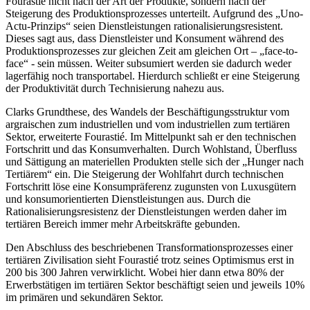
Fourastié nicht nach der Art der Produkte, sondern nach der
Steigerung des Produktionsprozesses unterteilt. Aufgrund des „Uno-
Actu-Prinzips“ seien Dienstleistungen rationalisierungsresistent.
Dieses sagt aus, dass Dienstleister und Konsument während des
Produktionsprozesses zur gleichen Zeit am gleichen Ort – „face-to-
face“ - sein müssen. Weiter subsumiert werden sie dadurch weder
lagerfähig noch transportabel. Hierdurch schließt er eine Steigerung
der Produktivität durch Technisierung nahezu aus.
Clarks Grundthese, des Wandels der Beschäftigungsstruktur vom
argraischen zum industriellen und vom industriellen zum tertiären
Sektor, erweiterte Fourastié. Im Mittelpunkt sah er den technischen
Fortschritt und das Konsumverhalten. Durch Wohlstand, Überfluss
und Sättigung an materiellen Produkten stelle sich der „Hunger nach
Tertiärem“ ein. Die Steigerung der Wohlfahrt durch technischen
Fortschritt löse eine Konsumpräferenz zugunsten von Luxusgütern
und konsumorientierten Dienstleistungen aus. Durch die
Rationalisierungsresistenz der Dienstleistungen werden daher im
tertiären Bereich immer mehr Arbeitskräfte gebunden.
Den Abschluss des beschriebenen Transformationsprozesses einer
tertiären Zivilisation sieht Fourastié trotz seines Optimismus erst in
200 bis 300 Jahren verwirklicht. Wobei hier dann etwa 80% der
Erwerbstätigen im tertiären Sektor beschäftigt seien und jeweils 10%
im primären und sekundären Sektor.