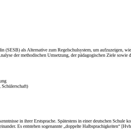
rlin (SESB) als Alternative zum Regelschulsystem, um aufzuzeigen, wi
e Analyse der methodischen Umsetzung, der pädagogischen Ziele sowie 
hung
 Schülerschaft)
nntnisse in ihrer Erstsprache. Spätestens in einer deutschen Schule ko
heinander. Es entstehen sogenannte „doppelte Halbsprachigkeiten“ [Hvhb