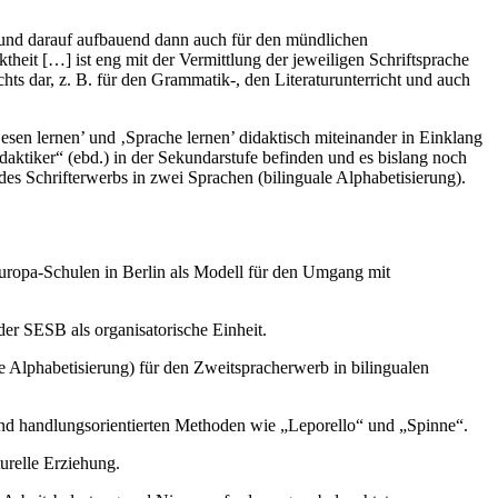
en und darauf aufbauend dann auch für den mündlichen
ktheit […] ist eng mit der Vermittlung der jeweiligen Schriftsprache
chts dar, z. B. für den Grammatik-, den Literaturunterricht und auch
sen lernen’ und ‚Sprache lernen’ didaktisch miteinander in Einklang
idaktiker“ (ebd.) in der Sekundarstufe befinden und es bislang noch
 des Schrifterwerbs in zwei Sprachen (bilinguale Alphabetisierung).
 Europa-Schulen in Berlin als Modell für den Umgang mit
er SESB als organisatorische Einheit.
Alphabetisierung) für den Zweitspracherwerb in bilingualen
nd handlungsorientierten Methoden wie „Leporello“ und „Spinne“.
urelle Erziehung.