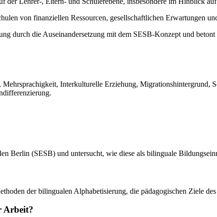
f der Lehrer-, Eltern- und Schülerebene, insbesondere im Hinblick au
hulen von finanziellen Ressourcen, gesellschaftlichen Erwartungen und
terung durch die Auseinandersetzung mit dem SESB-Konzept und betont
 Mehrsprachigkeit, Interkulturelle Erziehung, Migrationshintergrund, 
differenzierung.
len Berlin (SESB) und untersucht, wie diese als bilinguale Bildungsein
thoden der bilingualen Alphabetisierung, die pädagogischen Ziele des
r Arbeit?