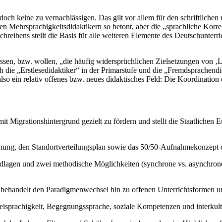
r doch keine zu vernachlässigen. Das gilt vor allem für den schriftlich
len Mehrsprachigkeitsdidaktikern so betont, aber die „sprachliche Korre
hreibens stellt die Basis für alle weiteren Elemente des Deutschunterri
sen, bzw. wollen, „die häufig widersprüchlichen Zielsetzungen von ‚Le
ich die „Erstlesedidaktiker“ in der Primarstufe und die „Fremdsprachend
lso ein relativ offenes bzw. neues didaktisches Feld: Die Koordination
it Migrationshintergrund gezielt zu fördern und stellt die Staatlichen
ehung, den Standortverteilungsplan sowie das 50/50-Aufnahmekonzept d
dlagen und zwei methodische Möglichkeiten (synchrone vs. asynchrone 
behandelt den Paradigmenwechsel hin zu offenen Unterrichtsformen u
eisprachigkeit, Begegnungssprache, soziale Kompetenzen und interkult