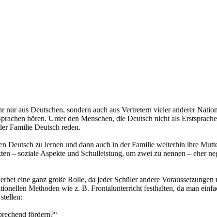
hr nur aus Deutschen, sondern auch aus Vertretern vieler anderer Natio
chen hören. Unter den Menschen, die Deutsch nicht als Erstsprache ha
der Familie Deutsch reden.
ben Deutsch zu lernen und dann auch in der Familie weiterhin ihre Mutte
kten – soziale Aspekte und Schulleistung, um zwei zu nennen – eher nega
hierbei eine ganz große Rolle, da jeder Schüler andere Voraussetzunge
ditionellen Methoden wie z. B. Frontalunterricht festhalten, da man ein
stellen:
sprechend fördern?“