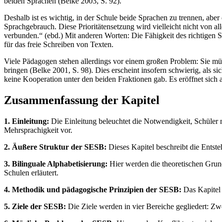
beiden Sprachen (Belke 2003, S. 92).
Deshalb ist es wichtig, in der Schule beide Sprachen zu trennen, abe
Sprachgebrauch. Diese Prioritätensetzung wird vielleicht nicht von al
verbunden.“ (ebd.) Mit anderen Worten: Die Fähigkeit des richtigen Sc
für das freie Schreiben von Texten.
Viele Pädagogen stehen allerdings vor einem großen Problem: Sie müs
bringen (Belke 2001, S. 98). Dies erscheint insofern schwierig, als s
keine Kooperation unter den beiden Fraktionen gab. Es eröffnet sich a
Zusammenfassung der Kapitel
1. Einleitung:
Die Einleitung beleuchtet die Notwendigkeit, Schüler m
Mehrsprachigkeit vor.
2. Äußere Struktur der SESB:
Dieses Kapitel beschreibt die Entst
3. Bilinguale Alphabetisierung:
Hier werden die theoretischen Grun
Schulen erläutert.
4. Methodik und pädagogische Prinzipien der SESB:
Das Kapitel 
5. Ziele der SESB:
Die Ziele werden in vier Bereiche gegliedert: Zw