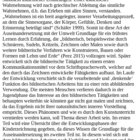
Wahrnehmung wird nach griechischer Ableitung das sinnliche
Wahrnehmen, d.h. das Erleben mit allen Sinnen, verstanden.
„Wahrnehmen ist ein breit angelegter, innerer Verarbeitungsprozeß,
an dem die Sinnesorgane, der Körper, Gefühle, Denken und
Erinnerung beteiligt sind“ (Schäfer 1999). Somit ist diese Art der
Auseinandersetzung mit der Umwelt Grundlage für ein frühstes
Lernen durch Erfahrung, die „bildnerisch, beispielsweise durch
Schmieren, Sudeln, Kritzeln, Zeichnen oder Malen sowie durch
weitere bildnerische Verfahren wie Konstruieren, Bauen oder
Formen mit Lehm und Erde“ (Peez 2015) vollzogen wird. Später
entwickelt sich die bildnerische Tätigkeit zu einem ersten
Kommunikationsmittel vor dem Schriftspracherwerb, welcher auf
den durch das Zeichnen entwickelte Fähigkeiten aufbaut. Im Laufe
der Entwicklung verschiebt sich die verarbeitende und ‚denkende‘
Funktion des bildnerischen Arbeitens hin zu einer rein abbildenden
Verwendung. Die meisten Menschen verlieren dadurch in der
Jugendphase das Interesse an den bildnerischen Tätigkeiten und
behaupten weiterhin sie könnten gar nicht gut malen und zeichnen,
da das Ergebnis nicht ihrer naturalistischen inneren Vorstellung
entspricht. Dieses Phänomen und wie es durch den Kunstunterricht
vermieden werden kann, soll Thema dieser Arbeit sein. Im ersten
Teil wird eine Übersicht über die Entwicklungsphasen der
Kinderzeichnung gegeben, da dieses Wissen die Grundlage für die
Auseinandersetzung im zweiten Teil ist. In diesem wird sich mit