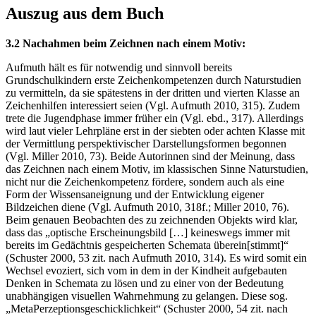
Auszug aus dem Buch
3.2 Nachahmen beim Zeichnen nach einem Motiv:
Aufmuth hält es für notwendig und sinnvoll bereits
Grundschulkindern erste Zeichenkompetenzen durch Naturstudien
zu vermitteln, da sie spätestens in der dritten und vierten Klasse an
Zeichenhilfen interessiert seien (Vgl. Aufmuth 2010, 315). Zudem
trete die Jugendphase immer früher ein (Vgl. ebd., 317). Allerdings
wird laut vieler Lehrpläne erst in der siebten oder achten Klasse mit
der Vermittlung perspektivischer Darstellungsformen begonnen
(Vgl. Miller 2010, 73). Beide Autorinnen sind der Meinung, dass
das Zeichnen nach einem Motiv, im klassischen Sinne Naturstudien,
nicht nur die Zeichenkompetenz fördere, sondern auch als eine
Form der Wissensaneignung und der Entwicklung eigener
Bildzeichen diene (Vgl. Aufmuth 2010, 318f.; Miller 2010, 76).
Beim genauen Beobachten des zu zeichnenden Objekts wird klar,
dass das „optische Erscheinungsbild […] keineswegs immer mit
bereits im Gedächtnis gespeicherten Schemata überein[stimmt]“
(Schuster 2000, 53 zit. nach Aufmuth 2010, 314). Es wird somit ein
Wechsel evoziert, sich vom in dem in der Kindheit aufgebauten
Denken in Schemata zu lösen und zu einer von der Bedeutung
unabhängigen visuellen Wahrnehmung zu gelangen. Diese sog.
„MetaPerzeptionsgeschicklichkeit“ (Schuster 2000, 54 zit. nach