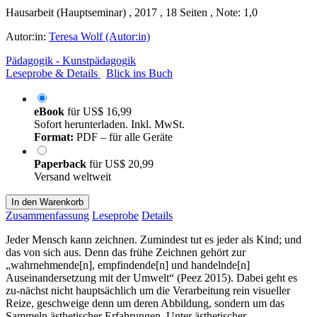
Hausarbeit (Hauptseminar) , 2017 , 18 Seiten , Note: 1,0
Autor:in:
Teresa Wolf (Autor:in)
Pädagogik - Kunstpädagogik
Leseprobe & Details
Blick ins Buch
eBook
für
US$ 16,99
Sofort herunterladen. Inkl. MwSt.
Format:
PDF – für alle Geräte
Paperback
für
US$ 20,99
Versand weltweit
In den Warenkorb
Zusammenfassung
Leseprobe
Details
Jeder Mensch kann zeichnen. Zumindest tut es jeder als Kind; und
das von sich aus. Denn das frühe Zeichnen gehört zur
„wahrnehmende[n], empfindende[n] und handelnde[n]
Auseinandersetzung mit der Umwelt“ (Peez 2015). Dabei geht es
zu-nächst nicht hauptsächlich um die Verarbeitung rein visueller
Reize, geschweige denn um deren Abbildung, sondern um das
Sammeln ästhetischer Erfahrungen. Unter ästhetischer