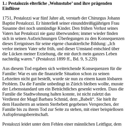
1.: Pestalozzis elterliche ‚Wohnstube’ und ihre prägenden
Einflüsse
1751, Pestalozzi war fünf Jahre alt, verstarb der Chirurgus Johann
Baptist Pestalozzi. Er hinterließ seiner einunddreißigjährigen Frau
Susanne drei noch unmündige Kinder. Den frühen Verlust seines
Vaters hat Pestalozzi nie ganz überwunden; immer wieder finden
sich in seinen Aufzeichnungen Überlegungen zu den Konsequenzen
dieses Ereignisses für seine eigene charakterliche Bildung: „Ich
verlor meinen Vater sehr früh, und dieser Umstand entschied über
die Lücken meiner Erziehung, die mir durch mein ganzes Leben
nachteilig waren.“ (Pestalozzi 1899 ff., Bd. 9, S.229)
Aus diesem Tod ergaben sich weitreichende Konsequenzen für die
Familie: War es um die finanzielle Situation schon zu seinen
Lebzeiten nicht gut bestellt, wurde sie nun zu einem kaum lösbaren
Problem. Da die Familie unbedingt in Zürich bleiben wollte, musste
der Lebensstandard um ein Beträchtliches gesenkt werden. Dass die
Familie die Stadtwohnung halten konnte, ist nicht zuletzt das
Verdienst der Magd Barbara Schmid, dem „Babeli“. Sie hielt ihr
dem Hausherrn an seinem Sterbebett gegebenes Versprechen, der
Familie bis zu ihrem Tod zur Seite zu stehen, mit einer beispiellosen
Aufopferungsbereitschaft.
Pestalozzi leidet unter dem Fehlen einer männlichen Leitfigur, dem