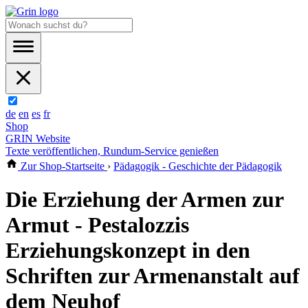
de
en
es
fr
Shop
GRIN Website
Texte veröffentlichen, Rundum-Service genießen
Zur Shop-Startseite
›
Pädagogik - Geschichte der Pädagogik
Die Erziehung der Armen zur
Armut - Pestalozzis
Erziehungskonzept in den
Schriften zur Armenanstalt auf
dem Neuhof