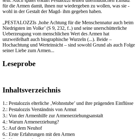
sein. Auch später erklärt Pestalozzi seinen unermüdlichen Einsatz
für die Armen damit, ihnen nur wiedergeben zu wollen, was sie -
wohl in der Gestalt der Magd- ihm gegeben haben.
„PESTALOZZIs ‚hohe Achtung für die Menschennatur auch beim
Niedrigsten im Volke’ (S 9, 232, f..) und seine unerschütterliche
Ueberzeugung vom menschlichen Wert des Armen hat
unzweifelhaft auch biographische Wurzeln (...). Beide –
Hochachtung und Werteinsicht – sind sowohl Grund als auch Folge
seiner Liebe zum Armen...
Leseprobe
Inhaltsverzeichnis
1.: Pestalozzis elterliche ‚Wohnstube’ und ihre prägenden Einflüsse
2.: Pestalozzis Verständnis von Armut
3.: Von der Armenhilfe zur Armenerziehungsanstalt
4.: Warum Armenerziehung?
5.: Auf dem Neuhof
6.: Erste Erfahrungen mit den Armen