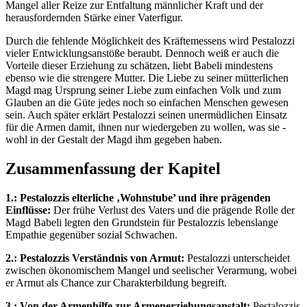
Mangel aller Reize zur Entfaltung männlicher Kraft und der
herausfordernden Stärke einer Vaterfigur.
Durch die fehlende Möglichkeit des Kräftemessens wird Pestalozzi
vieler Entwicklungsanstöße beraubt. Dennoch weiß er auch die
Vorteile dieser Erziehung zu schätzen, liebt Babeli mindestens
ebenso wie die strengere Mutter. Die Liebe zu seiner mütterlichen
Magd mag Ursprung seiner Liebe zum einfachen Volk und zum
Glauben an die Güte jedes noch so einfachen Menschen gewesen
sein. Auch später erklärt Pestalozzi seinen unermüdlichen Einsatz
für die Armen damit, ihnen nur wiedergeben zu wollen, was sie -
wohl in der Gestalt der Magd ihm gegeben haben.
Zusammenfassung der Kapitel
1.: Pestalozzis elterliche ‚Wohnstube’ und ihre prägenden
Einflüsse:
Der frühe Verlust des Vaters und die prägende Rolle der
Magd Babeli legten den Grundstein für Pestalozzis lebenslange
Empathie gegenüber sozial Schwachen.
2.: Pestalozzis Verständnis von Armut:
Pestalozzi unterscheidet
zwischen ökonomischem Mangel und seelischer Verarmung, wobei
er Armut als Chance zur Charakterbildung begreift.
3.: Von der Armenhilfe zur Armenerziehungsanstalt:
Pestalozzis