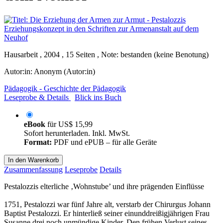
Hausarbeit , 2004 , 15 Seiten , Note: bestanden (keine Benotung)
Autor:in:
Anonym (Autor:in)
Pädagogik - Geschichte der Pädagogik
Leseprobe & Details
Blick ins Buch
eBook
für
US$ 15,99
Sofort herunterladen. Inkl. MwSt.
Format:
PDF und ePUB – für alle Geräte
In den Warenkorb
Zusammenfassung
Leseprobe
Details
Pestalozzis elterliche ‚Wohnstube’ und ihre prägenden Einflüsse
1751, Pestalozzi war fünf Jahre alt, verstarb der Chirurgus Johann
Baptist Pestalozzi. Er hinterließ seiner einunddreißigjährigen Frau
Susanne drei noch unmündige Kinder. Den frühen Verlust seines