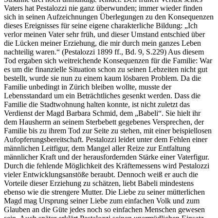
Vaters hat Pestalozzi nie ganz überwunden; immer wieder finden
sich in seinen Aufzeichnungen Überlegungen zu den Konsequenzen
dieses Ereignisses für seine eigene charakterliche Bildung: „Ich
verlor meinen Vater sehr früh, und dieser Umstand entschied über
die Lücken meiner Erziehung, die mir durch mein ganzes Leben
nachteilig waren.“ (Pestalozzi 1899 ff., Bd. 9, S.229) Aus diesem
Tod ergaben sich weitreichende Konsequenzen für die Familie: War
es um die finanzielle Situation schon zu seinen Lebzeiten nicht gut
bestellt, wurde sie nun zu einem kaum lösbaren Problem. Da die
Familie unbedingt in Zürich bleiben wollte, musste der
Lebensstandard um ein Beträchtliches gesenkt werden. Dass die
Familie die Stadtwohnung halten konnte, ist nicht zuletzt das
Verdienst der Magd Barbara Schmid, dem „Babeli“. Sie hielt ihr
dem Hausherrn an seinem Sterbebett gegebenes Versprechen, der
Familie bis zu ihrem Tod zur Seite zu stehen, mit einer beispiellosen
Aufopferungsbereitschaft. Pestalozzi leidet unter dem Fehlen einer
männlichen Leitfigur, dem Mangel aller Reize zur Entfaltung
männlicher Kraft und der herausfordernden Stärke einer Vaterfigur.
Durch die fehlende Möglichkeit des Kräftemessens wird Pestalozzi
vieler Entwicklungsanstöße beraubt. Dennoch weiß er auch die
Vorteile dieser Erziehung zu schätzen, liebt Babeli mindestens
ebenso wie die strengere Mutter. Die Liebe zu seiner mütterlichen
Magd mag Ursprung seiner Liebe zum einfachen Volk und zum
Glauben an die Güte jedes noch so einfachen Menschen gewesen