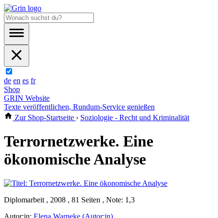
de
en
es
fr
Shop
GRIN Website
Texte veröffentlichen, Rundum-Service genießen
Zur Shop-Startseite
›
Soziologie - Recht und Kriminalität
Terrornetzwerke. Eine
ökonomische Analyse
Diplomarbeit , 2008 , 81 Seiten , Note: 1,3
Autor:in:
Elena Warneke (Autor:in)