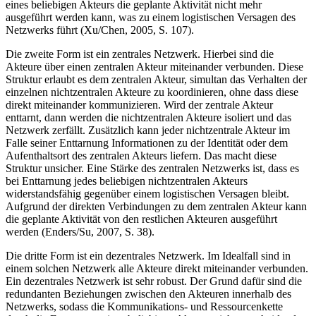
eines beliebigen Akteurs die geplante Aktivität nicht mehr
ausgeführt werden kann, was zu einem logistischen Versagen des
Netzwerks führt (Xu/Chen, 2005, S. 107).
Die zweite Form ist ein zentrales Netzwerk. Hierbei sind die
Akteure über einen zentralen Akteur miteinander verbunden. Diese
Struktur erlaubt es dem zentralen Akteur, simultan das Verhalten der
einzelnen nichtzentralen Akteure zu koordinieren, ohne dass diese
direkt miteinander kommunizieren. Wird der zentrale Akteur
enttarnt, dann werden die nichtzentralen Akteure isoliert und das
Netzwerk zerfällt. Zusätzlich kann jeder nichtzentrale Akteur im
Falle seiner Enttarnung Informationen zu der Identität oder dem
Aufenthaltsort des zentralen Akteurs liefern. Das macht diese
Struktur unsicher. Eine Stärke des zentralen Netzwerks ist, dass es
bei Enttarnung jedes beliebigen nichtzentralen Akteurs
widerstandsfähig gegenüber einem logistischen Versagen bleibt.
Aufgrund der direkten Verbindungen zu dem zentralen Akteur kann
die geplante Aktivität von den restlichen Akteuren ausgeführt
werden (Enders/Su, 2007, S. 38).
Die dritte Form ist ein dezentrales Netzwerk. Im Idealfall sind in
einem solchen Netzwerk alle Akteure direkt miteinander verbunden.
Ein dezentrales Netzwerk ist sehr robust. Der Grund dafür sind die
redundanten Beziehungen zwischen den Akteuren innerhalb des
Netzwerks, sodass die Kommunikations- und Ressourcenkette