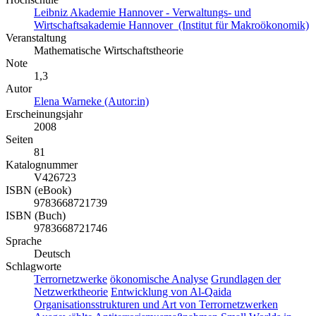
Leibniz Akademie Hannover - Verwaltungs- und
Wirtschaftsakademie Hannover (Institut für Makroökonomik)
Veranstaltung
Mathematische Wirtschaftstheorie
Note
1,3
Autor
Elena Warneke (Autor:in)
Erscheinungsjahr
2008
Seiten
81
Katalognummer
V426723
ISBN (eBook)
9783668721739
ISBN (Buch)
9783668721746
Sprache
Deutsch
Schlagworte
Terrornetzwerke
ökonomische Analyse
Grundlagen der
Netzwerktheorie
Entwicklung von Al-Qaida
Organisationsstrukturen und Art von Terrornetzwerken