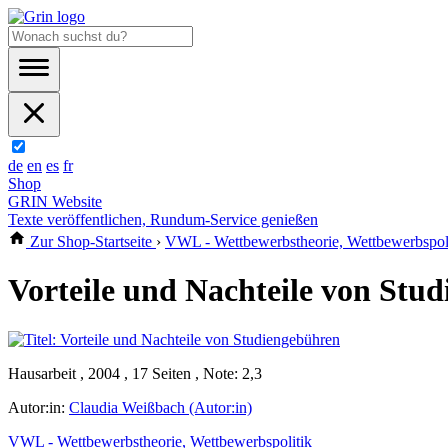
de
en
es
fr
Shop
GRIN Website
Texte veröffentlichen, Rundum-Service genießen
Zur Shop-Startseite
›
VWL - Wettbewerbstheorie, Wettbewerbspol
Vorteile und Nachteile von Stu
Hausarbeit , 2004 , 17 Seiten , Note: 2,3
Autor:in:
Claudia Weißbach (Autor:in)
VWL - Wettbewerbstheorie, Wettbewerbspolitik