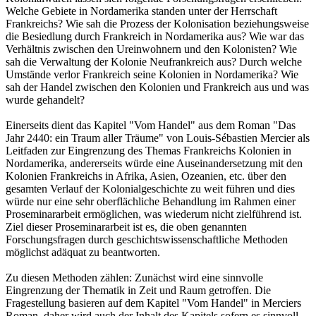
Welche Gebiete in Nordamerika standen unter der Herrschaft
Frankreichs? Wie sah die Prozess der Kolonisation beziehungsweise
die Besiedlung durch Frankreich in Nordamerika aus? Wie war das
Verhältnis zwischen den Ureinwohnern und den Kolonisten? Wie
sah die Verwaltung der Kolonie Neufrankreich aus? Durch welche
Umstände verlor Frankreich seine Kolonien in Nordamerika? Wie
sah der Handel zwischen den Kolonien und Frankreich aus und was
wurde gehandelt?
Einerseits dient das Kapitel "Vom Handel" aus dem Roman "Das
Jahr 2440: ein Traum aller Träume" von Louis-Sébastien Mercier als
Leitfaden zur Eingrenzung des Themas Frankreichs Kolonien in
Nordamerika, andererseits würde eine Auseinandersetzung mit den
Kolonien Frankreichs in Afrika, Asien, Ozeanien, etc. über den
gesamten Verlauf der Kolonialgeschichte zu weit führen und dies
würde nur eine sehr oberflächliche Behandlung im Rahmen einer
Proseminararbeit ermöglichen, was wiederum nicht zielführend ist.
Ziel dieser Proseminararbeit ist es, die oben genannten
Forschungsfragen durch geschichtswissenschaftliche Methoden
möglichst adäquat zu beantworten.
Zu diesen Methoden zählen: Zunächst wird eine sinnvolle
Eingrenzung der Thematik in Zeit und Raum getroffen. Die
Fragestellung basieren auf dem Kapitel "Vom Handel" in Merciers
Roman, daher wird auch der Inhalt des Kapitels sofern es sinnvoll