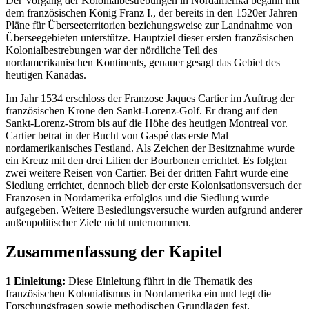
Der Vorgang der Kolonialbestrebungen in Nordamerika begann mit
dem französischen König Franz I., der bereits in den 1520er Jahren
Pläne für Überseeterritorien beziehungsweise zur Landnahme von
Überseegebieten unterstütze. Hauptziel dieser ersten französischen
Kolonialbestrebungen war der nördliche Teil des
nordamerikanischen Kontinents, genauer gesagt das Gebiet des
heutigen Kanadas.
Im Jahr 1534 erschloss der Franzose Jaques Cartier im Auftrag der
französischen Krone den Sankt-Lorenz-Golf. Er drang auf den
Sankt-Lorenz-Strom bis auf die Höhe des heutigen Montreal vor.
Cartier betrat in der Bucht von Gaspé das erste Mal
nordamerikanisches Festland. Als Zeichen der Besitznahme wurde
ein Kreuz mit den drei Lilien der Bourbonen errichtet. Es folgten
zwei weitere Reisen von Cartier. Bei der dritten Fahrt wurde eine
Siedlung errichtet, dennoch blieb der erste Kolonisationsversuch der
Franzosen in Nordamerika erfolglos und die Siedlung wurde
aufgegeben. Weitere Besiedlungsversuche wurden aufgrund anderer
außenpolitischer Ziele nicht unternommen.
Zusammenfassung der Kapitel
1 Einleitung:
Diese Einleitung führt in die Thematik des
französischen Kolonialismus in Nordamerika ein und legt die
Forschungsfragen sowie methodischen Grundlagen fest.