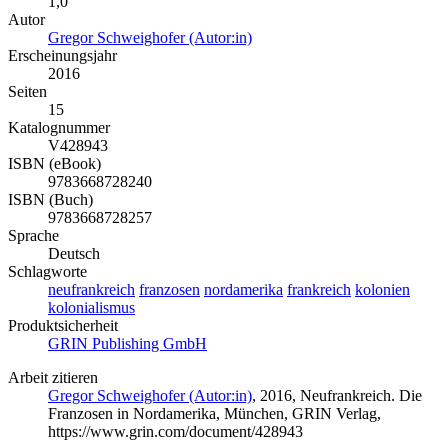
1,0
Autor
Gregor Schweighofer (Autor:in)
Erscheinungsjahr
2016
Seiten
15
Katalognummer
V428943
ISBN (eBook)
9783668728240
ISBN (Buch)
9783668728257
Sprache
Deutsch
Schlagworte
neufrankreich
franzosen
nordamerika
frankreich
kolonien
kolonialismus
Produktsicherheit
GRIN Publishing GmbH
Arbeit zitieren
Gregor Schweighofer (Autor:in)
, 2016, Neufrankreich. Die
Franzosen in Nordamerika, München, GRIN Verlag,
https://www.grin.com/document/428943