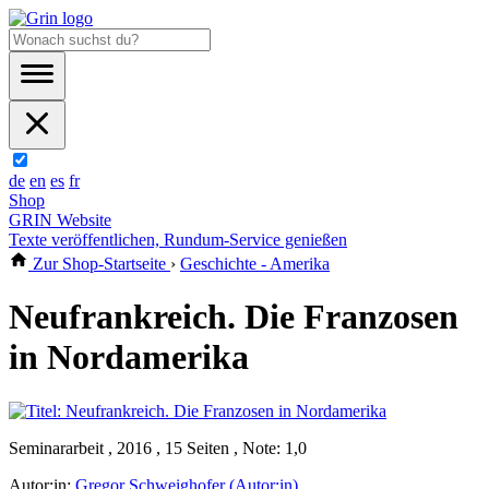
de
en
es
fr
Shop
GRIN Website
Texte veröffentlichen, Rundum-Service genießen
Zur Shop-Startseite
›
Geschichte - Amerika
Neufrankreich. Die Franzosen
in Nordamerika
Seminararbeit , 2016 , 15 Seiten , Note: 1,0
Autor:in:
Gregor Schweighofer (Autor:in)